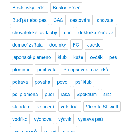
seznam
Bostonský teriér
Bostonterrier
vystavovatelů
Buď já nebo pes
CAC
cestování
chovatel
chovatelské psí kluby
chrt
doktorka Žertová
domácí zvířata
doplňky
FCI
Jackie
japonské plemeno
klub
kůže
ovčák
pes
plemeno
pochvala
Polepšovna mazlíčků
potrava
povaha
povel
psí klub
psí plemena
pudl
rasa
Spektrum
srst
standard
venčení
veterinář
Victoria Stilwell
vodítko
výchova
výcvik
výstava psů
výstavy psů
zdraví
štěně