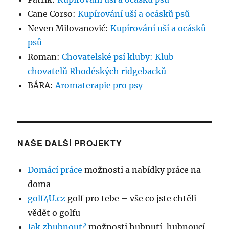
Cane Corso
:
Kupírování uší a ocásků psů
Neven Milovanović
:
Kupírování uší a ocásků
psů
Roman
:
Chovatelské psí kluby: Klub
chovatelů Rhodéských ridgebacků
BÁRA
:
Aromaterapie pro psy
NAŠE DALŠÍ PROJEKTY
Domácí práce
možnosti a nabídky práce na
doma
golf4U.cz
golf pro tebe – vše co jste chtěli
vědět o golfu
Jak zhubnout?
možnosti hubnutí, hubnoucí