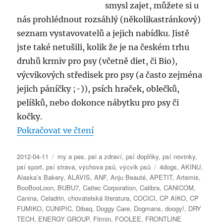
smysl zajet, můžete si u
nás prohlédnout rozsáhlý (několikastránkový)
seznam vystavovatelů a jejich nabídku. Jistě
jste také netušili, kolik že je na českém trhu
druhů krmiv pro psy (včetně diet, či Bio),
výcvikových středisek pro psy (a často zejména
jejich páníčky ;-)), psích hraček, oblečků,
pelíšků, nebo dokonce nábytku pro psy či
kočky.
„Veletrh FOR PETS 2012 – sezn
Pokračovat ve čtení
Publikováno:
Rubriky:
2012-04-11
my a pes
,
psi a zdraví
,
psí doplňky
,
psí novinky
,
Štítky:
psí sport
,
psí strava
,
výchova psů
,
výcvik psů
4dogs
,
AKINU
,
Alaska’s Bakery
,
ALAVIS
,
ANF
,
Anju Beauté
,
APETIT
,
Artemis
,
BooBooLoon
,
BUBU7
,
Caitec Corporation
,
Calibra
,
CANICOM
,
Canina
,
Celadrin
,
chovatelská literatura
,
COCICI
,
CP AIKO
,
CP
FUMIKO
,
CUNIPIC
,
Dibaq
,
Doggy Care
,
Dogmans
,
doogy!
,
DRY
TECH
,
ENERGY GROUP
,
Fitmin
,
FOOLEE
,
FRONTLINE