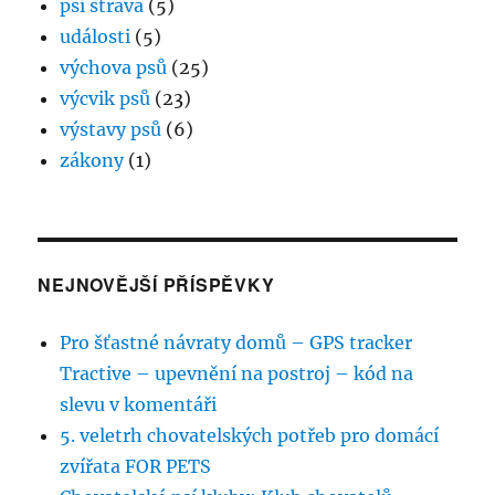
psí strava
(5)
události
(5)
výchova psů
(25)
výcvik psů
(23)
výstavy psů
(6)
zákony
(1)
NEJNOVĚJŠÍ PŘÍSPĚVKY
Pro šťastné návraty domů – GPS tracker
Tractive – upevnění na postroj – kód na
slevu v komentáři
5. veletrh chovatelských potřeb pro domácí
zvířata FOR PETS