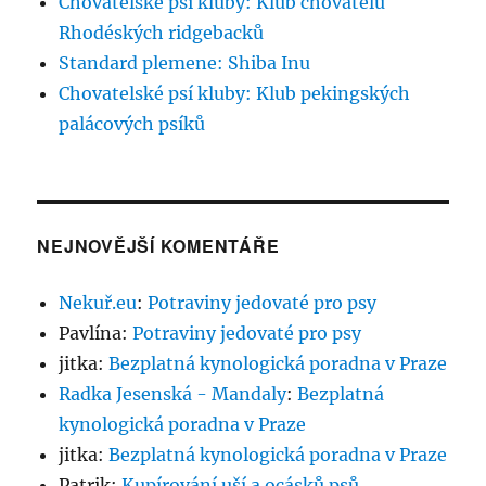
Chovatelské psí kluby: Klub chovatelů
Rhodéských ridgebacků
Standard plemene: Shiba Inu
Chovatelské psí kluby: Klub pekingských
palácových psíků
NEJNOVĚJŠÍ KOMENTÁŘE
Nekuř.eu
:
Potraviny jedovaté pro psy
Pavlína
:
Potraviny jedovaté pro psy
jitka
:
Bezplatná kynologická poradna v Praze
Radka Jesenská - Mandaly
:
Bezplatná
kynologická poradna v Praze
jitka
:
Bezplatná kynologická poradna v Praze
Patrik
:
Kupírování uší a ocásků psů