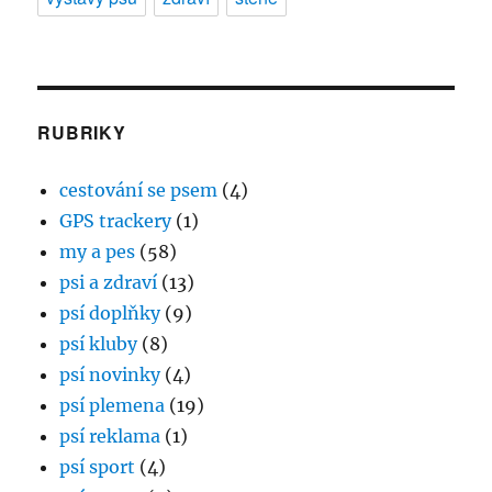
RUBRIKY
cestování se psem
(4)
GPS trackery
(1)
my a pes
(58)
psi a zdraví
(13)
psí doplňky
(9)
psí kluby
(8)
psí novinky
(4)
psí plemena
(19)
psí reklama
(1)
psí sport
(4)