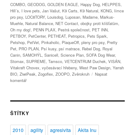
COMBO
,
GEODOG
,
GOLDEN EAGLE
,
Happy Dog
,
HELPPES
,
Hill´s
,
I love pets
,
Jan Vašut
,
K9 Carts
,
K9 Natural
,
KONG
,
límce
pro psy
,
LOC8TORY
,
Louisdog
,
Luposan
,
Madame
,
Markus-
Muehle
,
Natural Balance
,
NET Contact
,
obojky proti klíšťatům
,
Oh my dog!
,
PENN PLAX
,
Pestrá společnost
,
PET INN
,
PETBOY
,
PetCenter
,
PETHEAT
,
Petropics
,
Pets Spark
,
Petshop
,
PetVet
,
Pinkaholic
,
PlaqueOff
,
pleny pro psy
,
Pretty
Pet
,
PRO PLAN
,
Psí kusy
,
psí matrace
,
Rebel Dog
,
Royal
Canin
,
SAMOHÝL
,
Sanicell
,
Science Plan
,
SOFA Dog Wear
,
Stomax
,
SUPREME
,
Tamsco
,
VETCENTRUM Duchek
,
VISÁN
,
Vitakraft Chovex
,
vyčesávací hřebeny
,
West Paw Design
,
Yarrah
BIO
,
ZiwiPeak
,
Zogoflex
,
ZOOPO
,
Zvěrokruh
Napsat
pro
komentář
text
s
názvem
Veletrh
FOR
ŠTÍTKY
PETS
2012
2010
agility
agresivita
Akita Inu
–