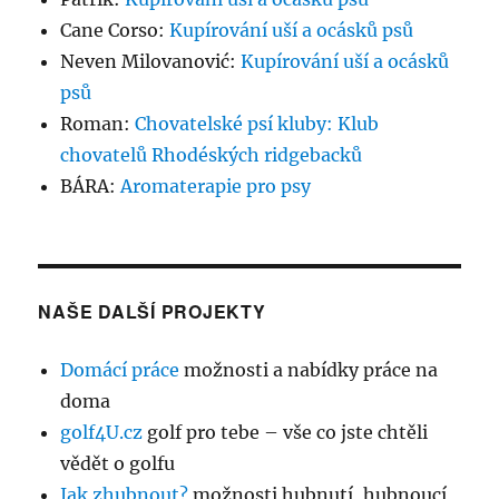
Cane Corso
:
Kupírování uší a ocásků psů
Neven Milovanović
:
Kupírování uší a ocásků
psů
Roman
:
Chovatelské psí kluby: Klub
chovatelů Rhodéských ridgebacků
BÁRA
:
Aromaterapie pro psy
NAŠE DALŠÍ PROJEKTY
Domácí práce
možnosti a nabídky práce na
doma
golf4U.cz
golf pro tebe – vše co jste chtěli
vědět o golfu
Jak zhubnout?
možnosti hubnutí, hubnoucí