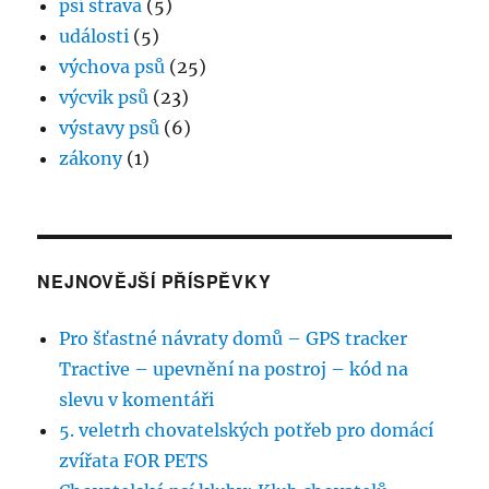
psí strava
(5)
události
(5)
výchova psů
(25)
výcvik psů
(23)
výstavy psů
(6)
zákony
(1)
NEJNOVĚJŠÍ PŘÍSPĚVKY
Pro šťastné návraty domů – GPS tracker
Tractive – upevnění na postroj – kód na
slevu v komentáři
5. veletrh chovatelských potřeb pro domácí
zvířata FOR PETS