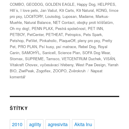
COMBO
,
GEODOG
,
GOLDEN EAGLE
,
Happy Dog
,
HELPPES
,
Hill´s
,
I love pets
,
Jan Vašut
,
K9 Carts
,
K9 Natural
,
KONG
,
límce
pro psy
,
LOC8TORY
,
Louisdog
,
Luposan
,
Madame
,
Markus-
Muehle
,
Natural Balance
,
NET Contact
,
obojky proti klíšťatům
,
Oh my dog!
,
PENN PLAX
,
Pestrá společnost
,
PET INN
,
PETBOY
,
PetCenter
,
PETHEAT
,
Petropics
,
Pets Spark
,
Petshop
,
PetVet
,
Pinkaholic
,
PlaqueOff
,
pleny pro psy
,
Pretty
Pet
,
PRO PLAN
,
Psí kusy
,
psí matrace
,
Rebel Dog
,
Royal
Canin
,
SAMOHÝL
,
Sanicell
,
Science Plan
,
SOFA Dog Wear
,
Stomax
,
SUPREME
,
Tamsco
,
VETCENTRUM Duchek
,
VISÁN
,
Vitakraft Chovex
,
vyčesávací hřebeny
,
West Paw Design
,
Yarrah
BIO
,
ZiwiPeak
,
Zogoflex
,
ZOOPO
,
Zvěrokruh
Napsat
pro
komentář
text
s
názvem
Veletrh
FOR
ŠTÍTKY
PETS
2012
2010
agility
agresivita
Akita Inu
–