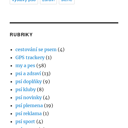
RUBRIKY
cestování se psem
(4)
GPS trackery
(1)
my a pes
(58)
psi a zdraví
(13)
psí doplňky
(9)
psí kluby
(8)
psí novinky
(4)
psí plemena
(19)
psí reklama
(1)
psí sport
(4)