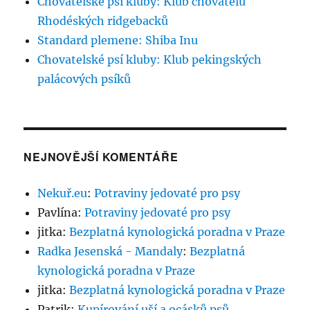
Chovatelské psí kluby: Klub chovatelů
Rhodéských ridgebacků
Standard plemene: Shiba Inu
Chovatelské psí kluby: Klub pekingských
palácových psíků
NEJNOVĚJŠÍ KOMENTÁŘE
Nekuř.eu
:
Potraviny jedovaté pro psy
Pavlína
:
Potraviny jedovaté pro psy
jitka
:
Bezplatná kynologická poradna v Praze
Radka Jesenská - Mandaly
:
Bezplatná
kynologická poradna v Praze
jitka
:
Bezplatná kynologická poradna v Praze
Patrik
:
Kupírování uší a ocásků psů