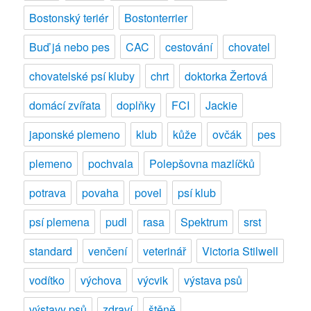
seznam
Bostonský teriér
Bostonterrier
vystavovatelů
Buď já nebo pes
CAC
cestování
chovatel
chovatelské psí kluby
chrt
doktorka Žertová
domácí zvířata
doplňky
FCI
Jackie
japonské plemeno
klub
kůže
ovčák
pes
plemeno
pochvala
Polepšovna mazlíčků
potrava
povaha
povel
psí klub
psí plemena
pudl
rasa
Spektrum
srst
standard
venčení
veterinář
Victoria Stilwell
vodítko
výchova
výcvik
výstava psů
výstavy psů
zdraví
štěně