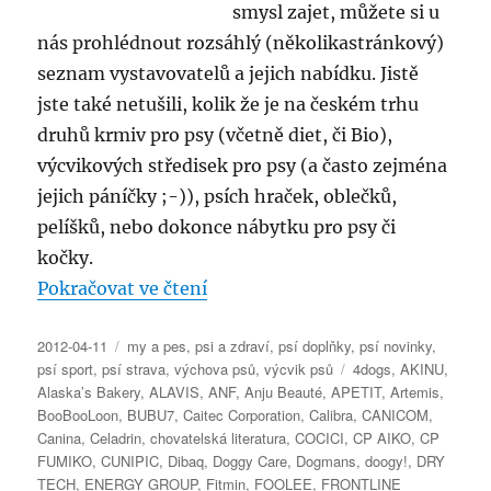
smysl zajet, můžete si u
nás prohlédnout rozsáhlý (několikastránkový)
seznam vystavovatelů a jejich nabídku. Jistě
jste také netušili, kolik že je na českém trhu
druhů krmiv pro psy (včetně diet, či Bio),
výcvikových středisek pro psy (a často zejména
jejich páníčky ;-)), psích hraček, oblečků,
pelíšků, nebo dokonce nábytku pro psy či
kočky.
„Veletrh FOR PETS 2012 – sezn
Pokračovat ve čtení
Publikováno:
Rubriky:
2012-04-11
my a pes
,
psi a zdraví
,
psí doplňky
,
psí novinky
,
Štítky:
psí sport
,
psí strava
,
výchova psů
,
výcvik psů
4dogs
,
AKINU
,
Alaska’s Bakery
,
ALAVIS
,
ANF
,
Anju Beauté
,
APETIT
,
Artemis
,
BooBooLoon
,
BUBU7
,
Caitec Corporation
,
Calibra
,
CANICOM
,
Canina
,
Celadrin
,
chovatelská literatura
,
COCICI
,
CP AIKO
,
CP
FUMIKO
,
CUNIPIC
,
Dibaq
,
Doggy Care
,
Dogmans
,
doogy!
,
DRY
TECH
,
ENERGY GROUP
,
Fitmin
,
FOOLEE
,
FRONTLINE