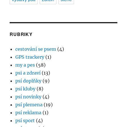
RUBRIKY
cestování se psem
(4)
GPS trackery
(1)
my a pes
(58)
psi a zdraví
(13)
psí doplňky
(9)
psí kluby
(8)
psí novinky
(4)
psí plemena
(19)
psí reklama
(1)
psí sport
(4)