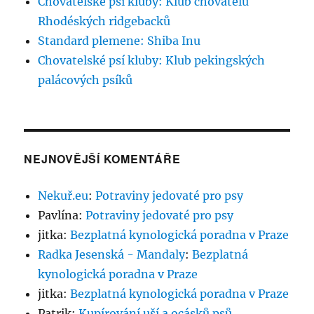
Chovatelské psí kluby: Klub chovatelů
Rhodéských ridgebacků
Standard plemene: Shiba Inu
Chovatelské psí kluby: Klub pekingských
palácových psíků
NEJNOVĚJŠÍ KOMENTÁŘE
Nekuř.eu
:
Potraviny jedovaté pro psy
Pavlína
:
Potraviny jedovaté pro psy
jitka
:
Bezplatná kynologická poradna v Praze
Radka Jesenská - Mandaly
:
Bezplatná
kynologická poradna v Praze
jitka
:
Bezplatná kynologická poradna v Praze
Patrik
:
Kupírování uší a ocásků psů