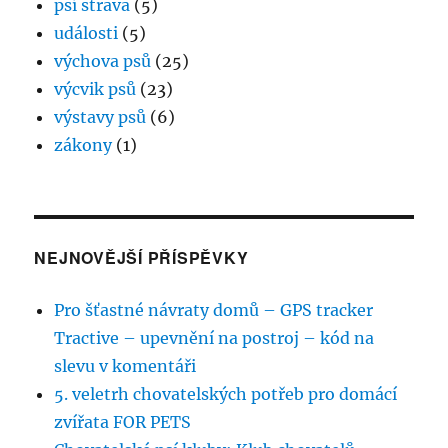
psí strava
(5)
události
(5)
výchova psů
(25)
výcvik psů
(23)
výstavy psů
(6)
zákony
(1)
NEJNOVĚJŠÍ PŘÍSPĚVKY
Pro šťastné návraty domů – GPS tracker
Tractive – upevnění na postroj – kód na
slevu v komentáři
5. veletrh chovatelských potřeb pro domácí
zvířata FOR PETS