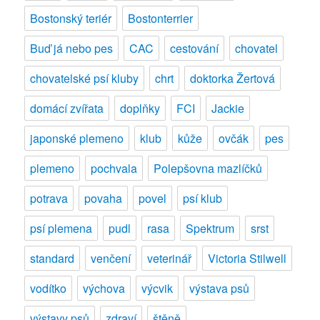
seznam
Bostonský teriér
Bostonterrier
vystavovatelů
Buď já nebo pes
CAC
cestování
chovatel
chovatelské psí kluby
chrt
doktorka Žertová
domácí zvířata
doplňky
FCI
Jackie
japonské plemeno
klub
kůže
ovčák
pes
plemeno
pochvala
Polepšovna mazlíčků
potrava
povaha
povel
psí klub
psí plemena
pudl
rasa
Spektrum
srst
standard
venčení
veterinář
Victoria Stilwell
vodítko
výchova
výcvik
výstava psů
výstavy psů
zdraví
štěně