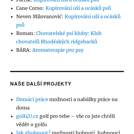
Cane Corso
:
Kupírování uší a ocásků psů
Neven Milovanović
:
Kupírování uší a ocásků
psů
Roman
:
Chovatelské psí kluby: Klub
chovatelů Rhodéských ridgebacků
BÁRA
:
Aromaterapie pro psy
NAŠE DALŠÍ PROJEKTY
Domácí práce
možnosti a nabídky práce na
doma
golf4U.cz
golf pro tebe – vše co jste chtěli
vědět o golfu
Jak zhubnout?
možnosti hubnutí, hubnoucí