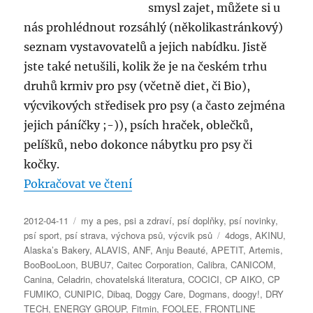
smysl zajet, můžete si u
nás prohlédnout rozsáhlý (několikastránkový)
seznam vystavovatelů a jejich nabídku. Jistě
jste také netušili, kolik že je na českém trhu
druhů krmiv pro psy (včetně diet, či Bio),
výcvikových středisek pro psy (a často zejména
jejich páníčky ;-)), psích hraček, oblečků,
pelíšků, nebo dokonce nábytku pro psy či
kočky.
„Veletrh FOR PETS 2012 – sezn
Pokračovat ve čtení
Publikováno:
Rubriky:
2012-04-11
my a pes
,
psi a zdraví
,
psí doplňky
,
psí novinky
,
Štítky:
psí sport
,
psí strava
,
výchova psů
,
výcvik psů
4dogs
,
AKINU
,
Alaska’s Bakery
,
ALAVIS
,
ANF
,
Anju Beauté
,
APETIT
,
Artemis
,
BooBooLoon
,
BUBU7
,
Caitec Corporation
,
Calibra
,
CANICOM
,
Canina
,
Celadrin
,
chovatelská literatura
,
COCICI
,
CP AIKO
,
CP
FUMIKO
,
CUNIPIC
,
Dibaq
,
Doggy Care
,
Dogmans
,
doogy!
,
DRY
TECH
,
ENERGY GROUP
,
Fitmin
,
FOOLEE
,
FRONTLINE