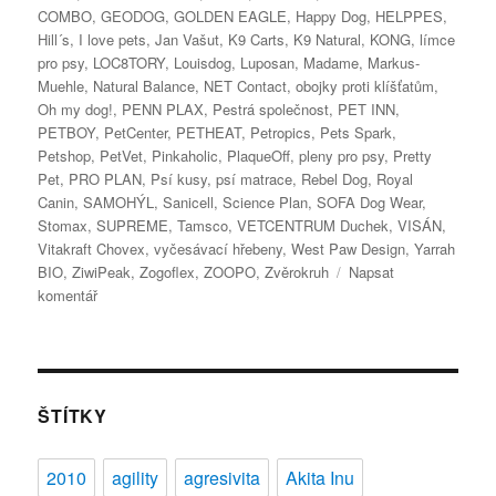
COMBO
,
GEODOG
,
GOLDEN EAGLE
,
Happy Dog
,
HELPPES
,
Hill´s
,
I love pets
,
Jan Vašut
,
K9 Carts
,
K9 Natural
,
KONG
,
límce
pro psy
,
LOC8TORY
,
Louisdog
,
Luposan
,
Madame
,
Markus-
Muehle
,
Natural Balance
,
NET Contact
,
obojky proti klíšťatům
,
Oh my dog!
,
PENN PLAX
,
Pestrá společnost
,
PET INN
,
PETBOY
,
PetCenter
,
PETHEAT
,
Petropics
,
Pets Spark
,
Petshop
,
PetVet
,
Pinkaholic
,
PlaqueOff
,
pleny pro psy
,
Pretty
Pet
,
PRO PLAN
,
Psí kusy
,
psí matrace
,
Rebel Dog
,
Royal
Canin
,
SAMOHÝL
,
Sanicell
,
Science Plan
,
SOFA Dog Wear
,
Stomax
,
SUPREME
,
Tamsco
,
VETCENTRUM Duchek
,
VISÁN
,
Vitakraft Chovex
,
vyčesávací hřebeny
,
West Paw Design
,
Yarrah
BIO
,
ZiwiPeak
,
Zogoflex
,
ZOOPO
,
Zvěrokruh
Napsat
pro
komentář
text
s
názvem
Veletrh
FOR
ŠTÍTKY
PETS
2012
2010
agility
agresivita
Akita Inu
–