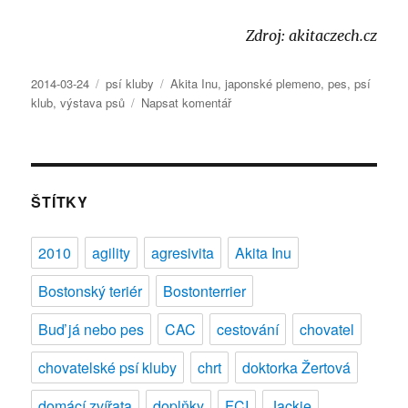
Zdroj: akitaczech.cz
Publikováno:
Rubriky:
Štítky:
2014-03-24
psí kluby
Akita Inu
,
japonské plemeno
,
pes
,
psí
pro
klub
,
výstava psů
Napsat komentář
text
s
názvem
Chovatelské
psí
ŠTÍTKY
kluby:
Akita
2010
agility
agresivita
Akita Inu
Inu
Czech
Bostonský teriér
Bostonterrier
Club
Buď já nebo pes
CAC
cestování
chovatel
chovatelské psí kluby
chrt
doktorka Žertová
domácí zvířata
doplňky
FCI
Jackie