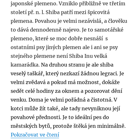
japonské plemeno. Vzniklo přibližně ve třetím
století př. n. l. Shiba patří mezi špicovitá
plemena. Povahou je velmi nezávislá, a člověku
to dává dennodenně najevo. Je to samotářské
plemeno, které se moc dobře nesnáší s
ostatními psy jiných plemen ale i ani se psy
stejného plemene není Shiba Inu velká
kamarádka.
Na druhou stranu je ale shiba
veselý taškář, který nezkazí žádnou legraci. Je
velmi zvědavá a pokud má možnost, dokáže
sedět celé hodiny za oknem a pozorovat dění
venku. Doma je velmi pořádná a čistotná. V
kotci může žít také, ale tady nevyniknou její
povahové přednosti. Je to ideální pes do
městských bytů, protože štěká jen minimálně.
„Standard plemene: Shiba Inu“
Pokračovat ve čtení