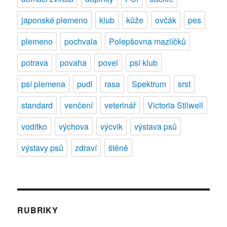
japonské plemeno
klub
kůže
ovčák
pes
plemeno
pochvala
Polepšovna mazlíčků
potrava
povaha
povel
psí klub
psí plemena
pudl
rasa
Spektrum
srst
standard
venčení
veterinář
Victoria Stilwell
vodítko
výchova
výcvik
výstava psů
výstavy psů
zdraví
štěně
RUBRIKY