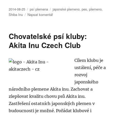
Publikováno:
Rubriky:
Štítky:
2014-08-25
psí plemena
japonské plemeno
,
pes
,
plemeno
,
pro
Shiba Inu
Napsat komentář
text
s
názvem
Chovatelské psí kluby:
Standard
plemene:
Akita Inu Czech Club
Shiba
Inu
Cílem klubu je
ustálení, péče a
rozvoj
japonského
národního plemene Akita inu. Zachovat a
zlepšovat kvalitu chovu psů Akita inu.
Zastřešení ostatních japonských plemen v
budoucnosti je možné. Pořádat klubové i