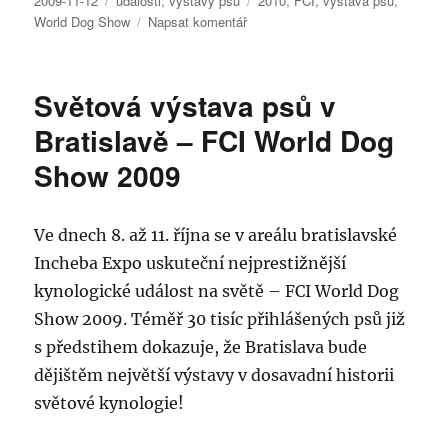
2009-11-12
události
,
výstavy psů
2010
,
FCI
,
výstava psů
,
pro
World Dog Show
Napsat komentář
text
s
názvem
Světová výstava psů v
Světová
výstava
Bratislavě – FCI World Dog
psů
Show 2009
v
Dánsku
–
FCI
Ve dnech 8. až 11. října se v areálu bratislavské
World
Incheba Expo uskuteční nejprestižnější
Dog
kynologické událost na světě – FCI World Dog
Show
2010
Show 2009. Téměř 30 tisíc přihlášených psů již
s předstihem dokazuje, že Bratislava bude
dějištěm největší výstavy v dosavadní historii
světové kynologie!