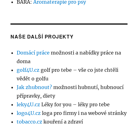
BÁRA
:
Aromaterapie pro psy
NAŠE DALŠÍ PROJEKTY
Domácí práce
možnosti a nabídky práce na
doma
golf4U.cz
golf pro tebe – vše co jste chtěli
vědět o golfu
Jak zhubnout?
možnosti hubnutí, hubnoucí
přípravky, diety
leky4U.cz
Léky for you – léky pro tebe
logo4U.cz
loga pro firmy i na webové stránky
tobacco.cz
kouření a zdraví