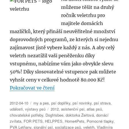
FOR
můžeme těšit na druhý
PETS
ročník veletrhu pro
majitele domácích
mazlíčků, který přináší neuvěřitelné množství
doprovodných programů, ze kterých si nejednu
zajímavost jistě vybere každý z nás. A aby celý
veletrh nezatížil vaši peněženku díky
vstupnému, nabízíme vám jako obvykle slevu
50%! Díky slosovatelné vstupence pak můžete
vyhrát ceny v celkové hodnotě 80.000 Kč!
„FOR PETS 2012 – 2. ročník vele
Pokračovat ve čtení
Publikováno:
Rubriky:
2012-04-10
my a pes
,
psí doplňky
,
psí novinky
,
psí strava
,
Štítky:
události
,
výstavy psů
2012
,
asistenční psi
,
atlas psů
,
chovatelské potřeby
,
Dogfrisbee
,
doktorka Žertová
,
domácí
zvířata
,
FOR PETS
,
HELPPES
,
Home4Pets
,
Pomocné tlapky
,
PVA Letňany
,
signální psi
,
socializace psů
,
veletrh
,
Vladimíra