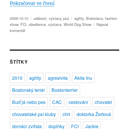
„Světová výstava psů v Bratisl
Pokračovat ve čtení
Publikováno:
Rubriky:
Štítky:
2009-10-10
události
,
výstavy psů
agility
,
Bratislava
,
fashion
show
,
FCI
,
obedience
,
výstava
,
World Dog Show
Napsat
pro
komentář
text
s
názvem
Světová
výstava
ŠTÍTKY
psů
v
2010
agility
agresivita
Akita Inu
Bratislavě
–
Bostonský teriér
Bostonterrier
FCI
World
Buď já nebo pes
CAC
cestování
chovatel
Dog
Show
chovatelské psí kluby
chrt
doktorka Žertová
2009
domácí zvířata
doplňky
FCI
Jackie