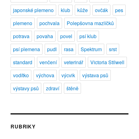
japonské plemeno
klub
kůže
ovčák
pes
plemeno
pochvala
Polepšovna mazlíčků
potrava
povaha
povel
psí klub
psí plemena
pudl
rasa
Spektrum
srst
standard
venčení
veterinář
Victoria Stilwell
vodítko
výchova
výcvik
výstava psů
výstavy psů
zdraví
štěně
RUBRIKY