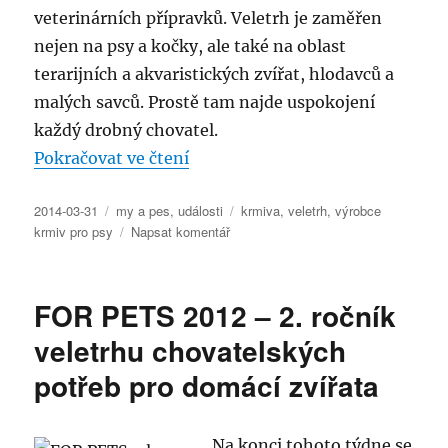
veterinárních přípravků. Veletrh je zaměřen
nejen na psy a kočky, ale také na oblast
terarijních a akvaristických zvířat, hlodavců a
malých savců. Prostě tam najde uspokojení
každý drobný chovatel.
„4. veletrh chovatelských potře
Pokračovat ve čtení
Publikováno:
Rubriky:
Štítky:
2014-03-31
my a pes
,
události
krmiva
,
veletrh
,
výrobce
pro
krmiv pro psy
Napsat komentář
text
s
názvem
FOR PETS 2012 – 2. ročník
4.
veletrh
veletrhu chovatelských
chovatelských
potřeb pro domácí zvířata
potřeb
pro
domácí
zvířata
Na konci tohoto týdne se