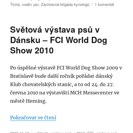
u
Tichá
,
vodicí psi
,
Záchranná brigáda kynologů
1 komentář
textu
s
názvem
Světová výstava psů v
FOR
PETS
Dánsku – FCI World Dog
2012
Show 2010
–
2.
ročník
veletrhu
Po úspěšné výstavě FCI World Dog Show 2009 v
chovatels
Bratislavě bude další ročník pořádat dánský
potřeb
Klub chovatelských stanic, a to od 24. do 27.
pro
domácí
června 2010 na výstavišti MCH Messecenter ve
zvířata
městě Herning.
„Světová výstava psů v Dánsku 
Pokračovat ve čtení
Publikováno:
Rubriky:
Štítky: