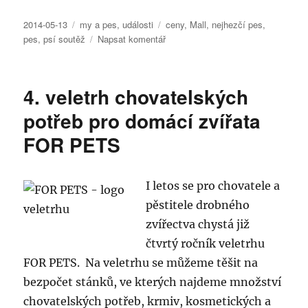
Publikováno:
Rubriky:
Štítky:
2014-05-13
my a pes
,
události
ceny
,
Mall
,
nejhezčí pes
,
pro
pes
,
psí soutěž
Napsat komentář
text
s
názvem
4. veletrh chovatelských
Vyfoťte
svého
potřeb pro domácí zvířata
pejska
FOR PETS
a
vyhrajte
ceny
za
I letos se pro chovatele a
100
pěstitele drobného
tisíc!
zvířectva chystá již
čtvrtý ročník veletrhu
FOR PETS. Na veletrhu se můžeme těšit na
bezpočet stánků, ve kterých najdeme množství
chovatelských potřeb, krmiv, kosmetických a