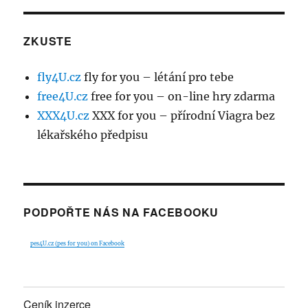
ZKUSTE
fly4U.cz
fly for you – létání pro tebe
free4U.cz
free for you – on-line hry zdarma
XXX4U.cz
XXX for you – přírodní Viagra bez
lékařského předpisu
PODPOŘTE NÁS NA FACEBOOKU
pes4U.cz (pes for you) on Facebook
Ceník inzerce