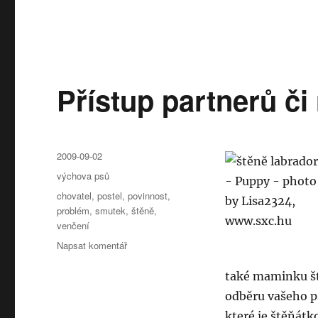
Přístup partnerů či
Publikováno:
2009-09-02
Rubriky:
výchova psů
Štítky:
chovatel
,
postel
,
povinnost
,
problém
,
smutek
,
štěně
,
venčení
pro
Napsat komentář
text
s
také maminku št
názvem
odběru vašeho p
Přístup
které je štěňátk