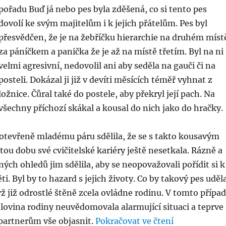
pořadu Buď já nebo pes byla zděšená, co si tento pes
dovolí ke svým majitelům i k jejich přátelům. Pes byl
přesvědčen, že je na žebříčku hierarchie na druhém míst
za páníčkem a panička že je až na místě třetím. Byl na ni
velmi agresivní, nedovolil ani aby seděla na gauči či na
posteli. Dokázal ji již v devíti měsících téměř vyhnat z
ložnice. Čůral také do postele, aby překryl její pach. Na
všechny příchozí skákal a kousal do nich jako do hračky.
l otevřeně mladému páru sdělila, že se s takto kousavým
tou dobu své cvičitelské kariéry ještě nesetkala. Rázně a
ných ohledů jim sdělila, aby se neopovažovali pořídit si k
i. Byl by to hazard s jejich životy. Co by takový pes uděl
yž již odrostlé štěně zcela ovládne rodinu. V tomto přípa
lovina rodiny neuvědomovala alarmující situaci a teprve
„Agresivní si
 partnerům vše objasnit.
Pokračovat ve čtení