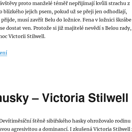
ávštěvy proto manželé téměř nepřijímají kvůli strachu z
blízkého jejich psem, pokud už se přeji jen odhodlají,
přijde, musí zavřít Belu do ložnice. Fena v ložnici škrábe
se dostat ven. Protože si již majitelé nevědí s Belou rady,
oc Victorii Stilwell.
„Buď já nebo pes – Přírůstek do rodiny – 57. díl“
ení
usky – Victoria Stilwell
Devítiměsíční štěně sibiřského hasky ohrožovalo rodinu
svou agresivitou a dominancí. I zkušená Victoria Stilwell 