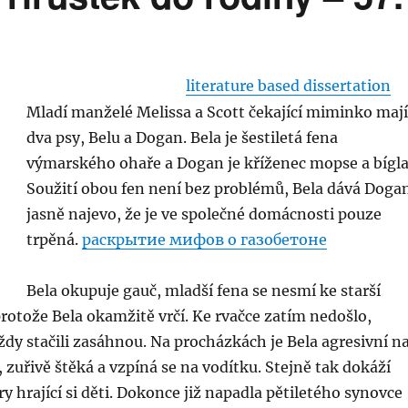
literature based dissertation
Mladí manželé Melissa a Scott čekající miminko mají
dva psy, Belu a Dogan. Bela je šestiletá fena
výmarského ohaře a Dogan je kříženec mopse a bígla
Soužití obou fen není bez problémů, Bela dává Doga
jasně najevo, že je ve společné domácnosti pouze
trpěná.
раскрытие мифов о газобетоне
Bela okupuje gauč, mladší fena se nesmí ke starší
 protože Bela okamžitě vrčí. Ke rvačce zatím nedošlo,
ždy stačili zasáhnou. Na procházkách je Bela agresivní n
 zuřivě štěká a vzpíná se na vodítku. Stejně tak dokáží
ry hrající si děti. Dokonce již napadla pětiletého synovce