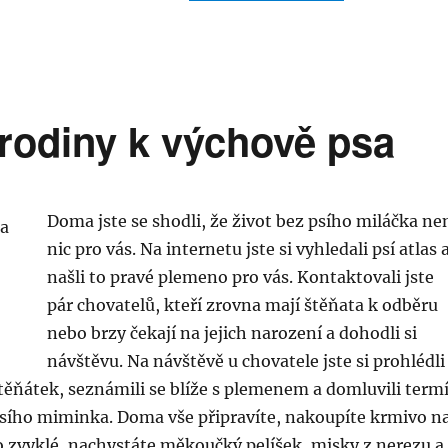
 rodiny k výchově psa
Doma jste se shodli, že život bez psího miláčka ne
nic pro vás. Na internetu jste si vyhledali psí atlas 
našli to pravé plemeno pro vás. Kontaktovali jste
pár chovatelů, kteří zrovna mají štěňata k odběru
nebo brzy čekají na jejich narození a dohodli si
návštěvu. Na návštěvě u chovatele jste si prohlédli
ěňátek, seznámili se blíže s plemenem a domluvili term
sího miminka. Doma vše připravíte, nakoupíte krmivo n
o zvyklé, nachystáte měkoučký pelíšek, misky z nerezu a