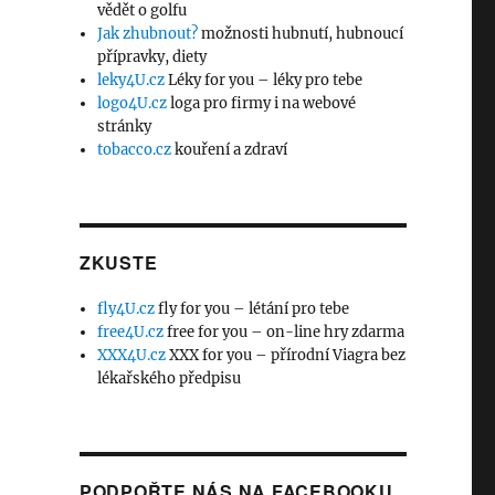
vědět o golfu
Jak zhubnout?
možnosti hubnutí, hubnoucí
přípravky, diety
leky4U.cz
Léky for you – léky pro tebe
logo4U.cz
loga pro firmy i na webové
stránky
tobacco.cz
kouření a zdraví
ZKUSTE
fly4U.cz
fly for you – létání pro tebe
free4U.cz
free for you – on-line hry zdarma
XXX4U.cz
XXX for you – přírodní Viagra bez
lékařského předpisu
o
PODPOŘTE NÁS NA FACEBOOKU