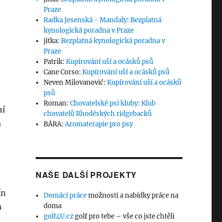
Praze
Radka Jesenská - Mandaly
:
Bezplatná
kynologická poradna v Praze
jitka
:
Bezplatná kynologická poradna v
Praze
Patrik
:
Kupírování uší a ocásků psů
Cane Corso
:
Kupírování uší a ocásků psů
Neven Milovanović
:
Kupírování uší a ocásků
psů
Roman
:
Chovatelské psí kluby: Klub
ní
chovatelů Rhodéských ridgebacků
a
BÁRA
:
Aromaterapie pro psy
NAŠE DALŠÍ PROJEKTY
ín
Domácí práce
možnosti a nabídky práce na
a
doma
golf4U.cz
golf pro tebe – vše co jste chtěli