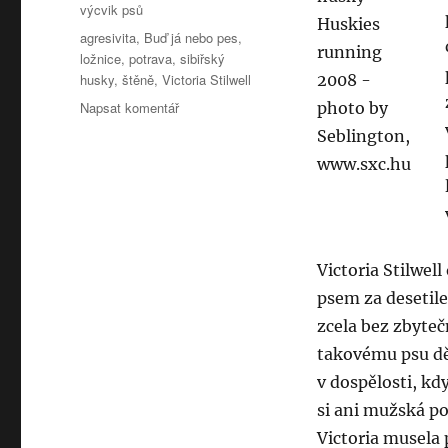
výcvik psů
Štítky:
agresivita
,
Buď já nebo pes
,
ložnice
,
potrava
,
sibiřský
husky
,
štěně
,
Victoria Stilwell
pro
Napsat komentář
text
s
názvem
Agresivní
sibiřský
husky
–
Victoria Stilwel
Victoria
Stilwell
psem za desetile
zcela bez zbyteč
takovému psu dět
v dospělosti, kd
si ani mužská po
Victoria musela