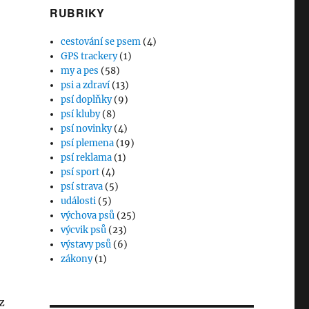
RUBRIKY
cestování se psem
(4)
GPS trackery
(1)
my a pes
(58)
psi a zdraví
(13)
psí doplňky
(9)
psí kluby
(8)
psí novinky
(4)
psí plemena
(19)
psí reklama
(1)
psí sport
(4)
psí strava
(5)
události
(5)
výchova psů
(25)
výcvik psů
(23)
výstavy psů
(6)
zákony
(1)
z