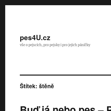
pes4U.cz
vše o pejscích, pro pejsky i pro jejich páníčky
Štítek:
štěně
Buď já nebo pes – P