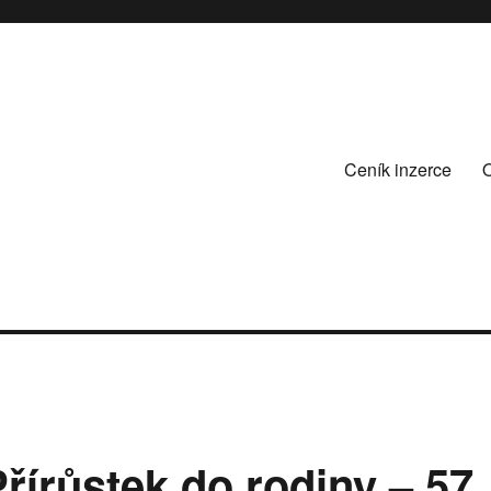
Ceník inzerce
řírůstek do rodiny – 57.