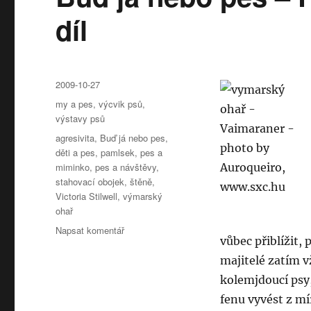
díl
Publikováno:
2009-10-27
Rubriky:
my a pes
,
výcvik psů
,
výstavy psů
Štítky:
agresivita
,
Buď já nebo pes
,
děti a pes
,
pamlsek
,
pes a
miminko
,
pes a návštěvy
,
stahovací obojek
,
štěně
,
Victoria Stilwell
,
výmarský
ohař
pro
Napsat komentář
vůbec přiblížit,
text
s
majitelé zatím v
názvem
kolemjdoucí psy,
Buď
fenu vyvést z mí
já