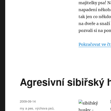
nebo
majitelky psa! N
pes
napadení někoho 
–
tak jen co někdo 
Přírůstek
do
na dveře a snaží 
rodiny
pozvali si na pom
–
57.
díl
Pokračovat ve čt
Agresivní sibiřský h
Publikováno:
2009-09-14
Rubriky:
my a pes
,
výchova psů
,