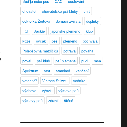
Buď já nebo pes
CAC
cestování
chovatel
chovatelské psí kluby
chrt
doktorka Žertová
domácí zvířata
doplňky
FCI
Jackie
japonské plemeno
klub
kůže
ovčák
pes
plemeno
pochvala
.
Polepšovna mazlíčků
potrava
povaha
n
povel
psí klub
psí plemena
pudl
rasa
Spektrum
srst
standard
venčení
veterinář
Victoria Stilwell
vodítko
výchova
výcvik
výstava psů
výstavy psů
zdraví
štěně
a