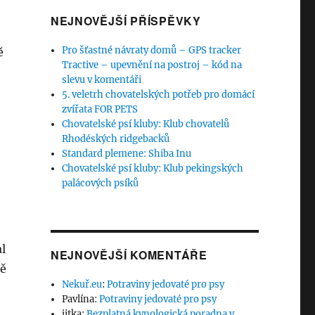
NEJNOVĚJŠÍ PŘÍSPĚVKY
Pro šťastné návraty domů – GPS tracker
ě
Tractive – upevnění na postroj – kód na
slevu v komentáři
5. veletrh chovatelských potřeb pro domácí
zvířata FOR PETS
Chovatelské psí kluby: Klub chovatelů
Rhodéských ridgebacků
Standard plemene: Shiba Inu
Chovatelské psí kluby: Klub pekingských
palácových psíků
al
NEJNOVĚJŠÍ KOMENTÁŘE
dě
Nekuř.eu
:
Potraviny jedovaté pro psy
Pavlína
:
Potraviny jedovaté pro psy
biřský husky – Victoria Stilwell“
jitka
:
Bezplatná kynologická poradna v