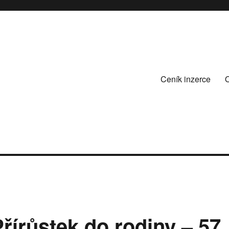
Ceník inzerce
řírůstek do rodiny – 57.