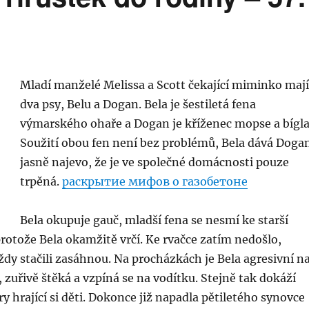
Mladí manželé Melissa a Scott čekající miminko mají
dva psy, Belu a Dogan. Bela je šestiletá fena
výmarského ohaře a Dogan je kříženec mopse a bígla
Soužití obou fen není bez problémů, Bela dává Doga
jasně najevo, že je ve společné domácnosti pouze
trpěná.
раскрытие мифов о газобетоне
Bela okupuje gauč, mladší fena se nesmí ke starší
 protože Bela okamžitě vrčí. Ke rvačce zatím nedošlo,
ždy stačili zasáhnou. Na procházkách je Bela agresivní n
 zuřivě štěká a vzpíná se na vodítku. Stejně tak dokáží
ry hrající si děti. Dokonce již napadla pětiletého synovce