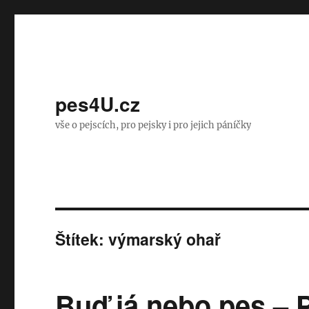
pes4U.cz
vše o pejscích, pro pejsky i pro jejich páníčky
Štítek:
výmarský ohař
Buď já nebo pes – P