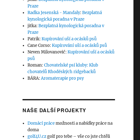
Praze
Radka Jesenská - Mandaly
:
Bezplatná
kynologická poradna v Praze
jitka
:
Bezplatná kynologická poradna v
Praze
Patrik
:
Kupírování uší a ocásků psů
Cane Corso
:
Kupírování uší a ocásků psů
Neven Milovanović
:
Kupírování uší a ocásků
psů
Roman
:
Chovatelské psí kluby: Klub
chovatelů Rhodéských ridgebacků
BÁRA
:
Aromaterapie pro psy
NAŠE DALŠÍ PROJEKTY
Domácí práce
možnosti a nabídky práce na
doma
golf4U.cz
golf pro tebe – vše co jste chtěli