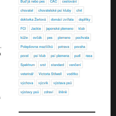
Buď já nebo pes
CAC
cestování
chovatel
chovatelské psí kluby
chrt
doktorka Žertová
domácí zvířata
doplňky
FCI
Jackie
japonské plemeno
klub
kůže
ovčák
pes
plemeno
pochvala
.
Polepšovna mazlíčků
potrava
povaha
n
povel
psí klub
psí plemena
pudl
rasa
Spektrum
srst
standard
venčení
veterinář
Victoria Stilwell
vodítko
výchova
výcvik
výstava psů
výstavy psů
zdraví
štěně
a