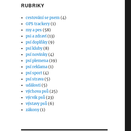
RUBRIKY
cestování se psem
(4)
GPS trackery
(1)
my a pes
(58)
psi a zdraví
(13)
psí doplňky
(9)
psí kluby
(8)
psí novinky
(4)
psí plemena
(19)
psí reklama
(1)
psí sport
(4)
psí strava
(5)
události
(5)
výchova psů
(25)
výcvik psů
(23)
výstavy psů
(6)
zákony
(1)