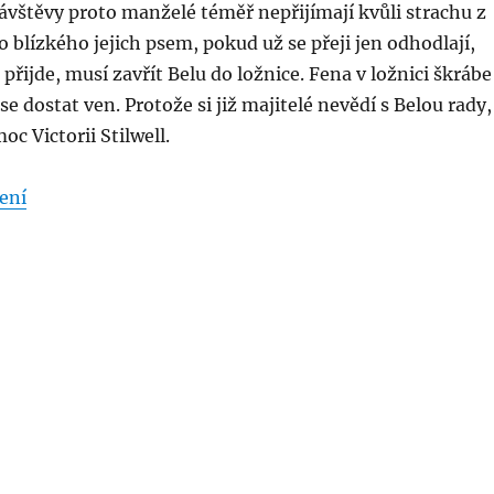
ávštěvy proto manželé téměř nepřijímají kvůli strachu z
blízkého jejich psem, pokud už se přeji jen odhodlají,
přijde, musí zavřít Belu do ložnice. Fena v ložnici škrábe
se dostat ven. Protože si již majitelé nevědí s Belou rady,
oc Victorii Stilwell.
„Buď já nebo pes – Přírůstek do rodiny – 57. díl“
ení