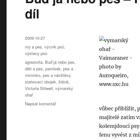
díl
Publikováno:
2009-10-27
Rubriky:
my a pes
,
výcvik psů
,
výstavy psů
Štítky:
agresivita
,
Buď já nebo pes
,
děti a pes
,
pamlsek
,
pes a
miminko
,
pes a návštěvy
,
stahovací obojek
,
štěně
,
Victoria Stilwell
,
výmarský
ohař
pro
Napsat komentář
vůbec přiblížit,
text
s
majitelé zatím v
názvem
kolemjdoucí psy,
Buď
fenu vyvést z mí
já