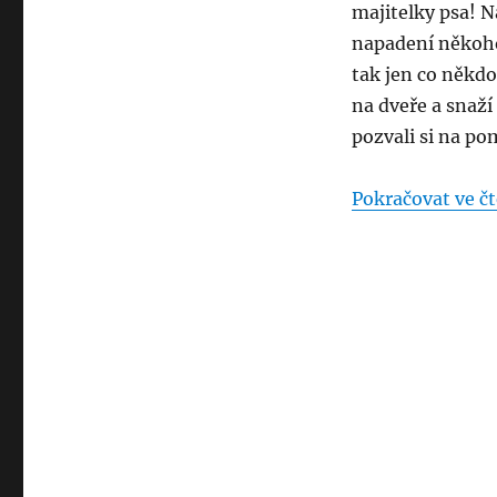
nebo
majitelky psa! N
pes
napadení někoho 
–
tak jen co někdo 
Přírůstek
do
na dveře a snaží 
rodiny
pozvali si na pom
–
57.
díl
Pokračovat ve čt