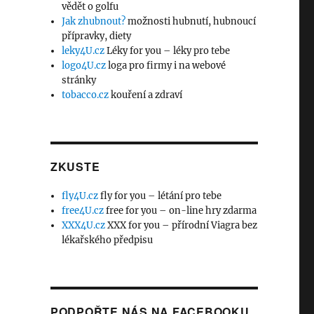
vědět o golfu
Jak zhubnout?
možnosti hubnutí, hubnoucí
přípravky, diety
leky4U.cz
Léky for you – léky pro tebe
logo4U.cz
loga pro firmy i na webové
stránky
tobacco.cz
kouření a zdraví
ZKUSTE
fly4U.cz
fly for you – létání pro tebe
free4U.cz
free for you – on-line hry zdarma
XXX4U.cz
XXX for you – přírodní Viagra bez
lékařského předpisu
PODPOŘTE NÁS NA FACEBOOKU