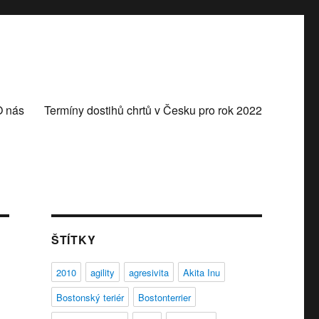
O nás
Termíny dostihů chrtů v Česku pro rok 2022
ŠTÍTKY
2010
agility
agresivita
Akita Inu
Bostonský teriér
Bostonterrier