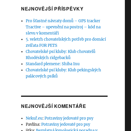
NEJNOVĚJŠÍ PŘÍSPĚVKY
Pro šťastné návraty domů – GPS tracker
Tractive – upevnění na postroj – kód na
slevu v komentáři
5. veletrh chovatelských potřeb pro domácí
zvířata FOR PETS
Chovatelské psí kluby: Klub chovatelů
Rhodéských ridgebacků
Standard plemene: Shiba Inu
Chovatelské psí kluby: Klub pekingských
palácových psíků
NEJNOVĚJŠÍ KOMENTÁŘE
Nekuř.eu
:
Potraviny jedovaté pro psy
Pavlína
:
Potraviny jedovaté pro psy
jitka
:
Bezplatná kynologická poradna v