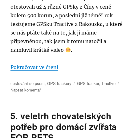
otestovali už 4 různé GPSky z Číny v ceně
kolem 500 korun, a poslední již téměř rok
testujeme GPSku Tractive z Rakouska, u které
se nás ptáte také na to, jak ji máme
připevněnou, tak jsem k tomu natočil a
namluvil krátké video
.
„Pro šťastné návraty domů – GPS
Pokračovat ve čtení
Rubriky:
Štítky:
cestování se psem
,
GPS trackery
GPS tracker
,
Tractive
pro
Napsat komentář
text
s
názvem
5. veletrh chovatelských
Pro
šťastné
potřeb pro domácí zvířata
návraty
FOR PETS
domů