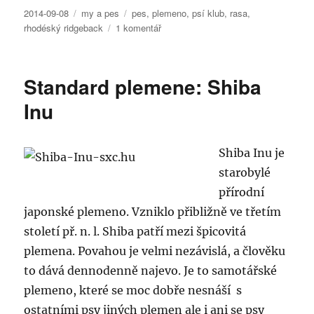
Publikováno:
Rubriky:
Štítky:
2014-09-08
my a pes
pes
,
plemeno
,
psí klub
,
rasa
,
u
rhodéský ridgeback
1 komentář
textu
s
názvem
Standard plemene: Shiba
Chovatelské
psí
Inu
kluby:
Klub
chovatelů
Shiba Inu je
Rhodéských
starobylé
ridgebacků
přírodní
japonské plemeno. Vzniklo přibližně ve třetím
století př. n. l. Shiba patří mezi špicovitá
plemena. Povahou je velmi nezávislá, a člověku
to dává dennodenně najevo. Je to samotářské
plemeno, které se moc dobře nesnáší s
ostatními psy jiných plemen ale i ani se psy