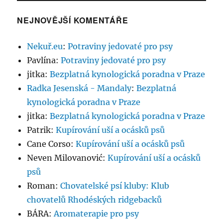
NEJNOVĚJŠÍ KOMENTÁŘE
Nekuř.eu
:
Potraviny jedovaté pro psy
Pavlína
:
Potraviny jedovaté pro psy
jitka
:
Bezplatná kynologická poradna v Praze
Radka Jesenská - Mandaly
:
Bezplatná
kynologická poradna v Praze
jitka
:
Bezplatná kynologická poradna v Praze
Patrik
:
Kupírování uší a ocásků psů
Cane Corso
:
Kupírování uší a ocásků psů
Neven Milovanović
:
Kupírování uší a ocásků
psů
Roman
:
Chovatelské psí kluby: Klub
chovatelů Rhodéských ridgebacků
BÁRA
:
Aromaterapie pro psy