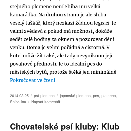
stejného plemene není Shiba Inu velká
kamarádka.
Na druhou stranu je ale shiba
veselý taškář, který nezkazí žádnou legraci. Je
velmi zvědavá a pokud má možnost, dokáže
sedět celé hodiny za oknem a pozorovat dění
venku. Doma je velmi pořádná a čistotná. V
kotci může žít také, ale tady nevyniknou její
povahové přednosti. Je to ideální pes do
městských bytů, protože štěká jen minimálně.
„Standard plemene: Shiba Inu“
Pokračovat ve čtení
Publikováno:
Rubriky:
Štítky:
2014-08-25
psí plemena
japonské plemeno
,
pes
,
plemeno
,
pro
Shiba Inu
Napsat komentář
text
s
názvem
Chovatelské psí kluby: Klub
Standard