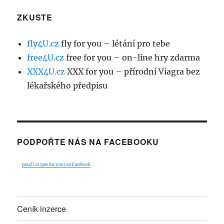
ZKUSTE
fly4U.cz
fly for you – létání pro tebe
free4U.cz
free for you – on-line hry zdarma
XXX4U.cz
XXX for you – přírodní Viagra bez
lékařského předpisu
PODPOŘTE NÁS NA FACEBOOKU
pes4U.cz (pes for you) on Facebook
Ceník inzerce