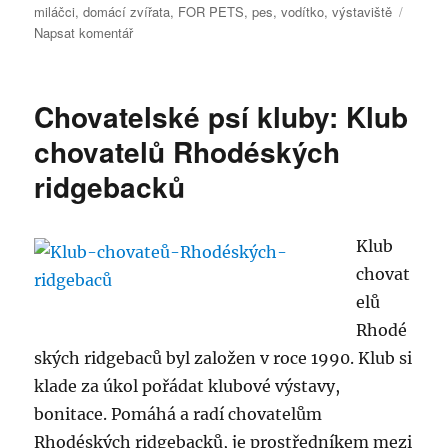
miláčci
,
domácí zvířata
,
FOR PETS
,
pes
,
vodítko
,
výstaviště
pro
Napsat komentář
text
s
názvem
Chovatelské psí kluby: Klub
5.
veletrh
chovatelů Rhodéských
chovatelských
ridgebacků
potřeb
pro
domácí
zvířata
Klub
FOR
chovat
PETS
elů
Rhodé
ských ridgebaců byl založen v roce 1990. Klub si
klade za úkol pořádat klubové výstavy,
bonitace. Pomáhá a radí chovatelům
Rhodéských ridgebacků, je prostředníkem mezi