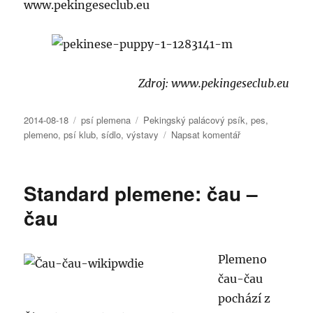
www.pekingeseclub.eu
Zdroj: www.pekingeseclub.eu
Publikováno:
Rubriky:
Štítky:
2014-08-18
psí plemena
Pekingský palácový psík
,
pes
,
pro
plemeno
,
psí klub
,
sídlo
,
výstavy
Napsat komentář
text
s
názvem
Standard plemene: čau –
Chovatelské
psí
čau
kluby:
Klub
pekingských
Plemeno
palácových
čau-čau
psíků
pochází z