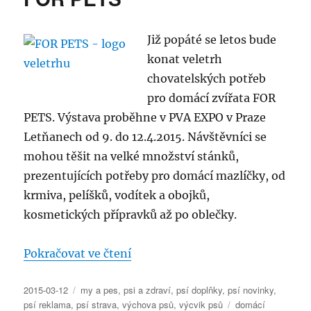
–
GPS
tracker
Již popáté se letos bude
Tractive
konat veletrh
–
chovatelských potřeb
upevnění
na
pro domácí zvířata FOR
postroj
PETS. Výstava proběhne v PVA EXPO v Praze
–
Letňanech od 9. do 12.4.2015. Návštěvníci se
kód
na
mohou těšit na velké množství stánků,
slevu
prezentujících potřeby pro domácí mazlíčky, od
v
krmiva, pelíšků, vodítek a obojků,
komentáři
kosmetických přípravků až po oblečky.
„5. veletrh chovatelských potře
Pokračovat ve čtení
Publikováno:
Rubriky:
2015-03-12
my a pes
,
psi a zdraví
,
psí doplňky
,
psí novinky
,
Štítky:
psí reklama
,
psí strava
,
výchova psů
,
výcvik psů
domácí