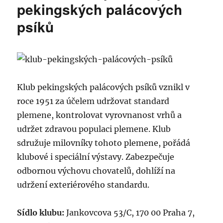
plemene:
pekingských palácových
Shiba
psíků
Inu
Klub pekingských palácových psíků vznikl v
roce 1951 za účelem udržovat standard
plemene, kontrolovat vyrovnanost vrhů a
udržet zdravou populaci plemene. Klub
sdružuje milovníky tohoto plemene, pořádá
klubové i speciální výstavy. Zabezpečuje
odbornou výchovu chovatelů, dohlíží na
udržení exteriérového standardu.
Sídlo klubu:
Jankovcova 53/C, 170 00 Praha 7,