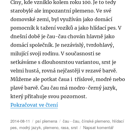
Číny, kde vzniklo kolem roku 100. Je to tedy
starobylé ale impozantní plemeno. Ve své
domovské zemi, byl využíván jako domácí
pomocník k tažení vozíků a jako hlídací pes. V
dnešní době je čau-čau chován hlavně jako
domácí společník. Je nezávislý, tvrdohlavý,
milující svoji rodinu. V současnosti se
setkáváme s dlouhosrstou variantou, srst je
velmi hustá, rovná nejčastěji v rezavé barvě.
Můžeme ale potkat čaua i tříslové, modré nebo
plavé barvě. Čau čau má modro-černý jazyk,
který přitahuje svou pozornost.
„Standard plemene: čau – čau“
Pokračovat ve čtení
Publikováno:
Rubriky:
Štítky:
2014-08-11
psí plemena
čau - čau
,
čínské plemeno
,
hlídací
pro
pes
,
modrý jazyk
,
plemeno
,
rasa
,
srst
Napsat komentář
text