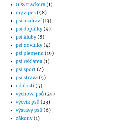
GPS trackery
(1)
my a pes
(58)
psi a zdraví
(13)
psí doplňky
(9)
psí kluby
(8)
psí novinky
(4)
psí plemena
(19)
psí reklama
(1)
psí sport
(4)
psí strava
(5)
události
(5)
výchova psů
(25)
výcvik psů
(23)
výstavy psů
(6)
zákony
(1)