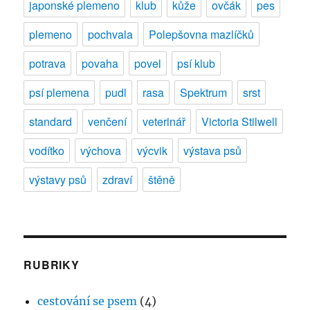
japonské plemeno
klub
kůže
ovčák
pes
plemeno
pochvala
Polepšovna mazlíčků
potrava
povaha
povel
psí klub
psí plemena
pudl
rasa
Spektrum
srst
standard
venčení
veterinář
Victoria Stilwell
vodítko
výchova
výcvik
výstava psů
výstavy psů
zdraví
štěně
RUBRIKY
cestování se psem
(4)