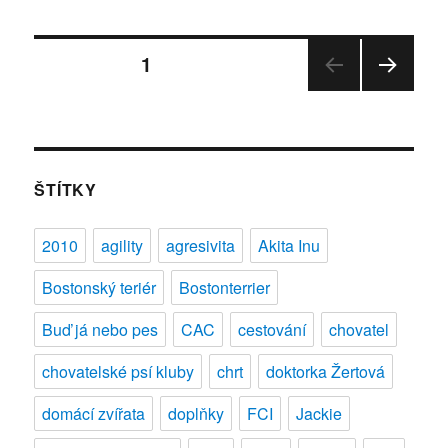
s
názvem
Stránkování
Standard
STRÁNKA:
1
plemene:
čau
DALŠ
příspěvků
–
Í
STRÁ
čau
NKA
ŠTÍTKY
2010
agility
agresivita
Akita Inu
Bostonský teriér
Bostonterrier
Buď já nebo pes
CAC
cestování
chovatel
chovatelské psí kluby
chrt
doktorka Žertová
domácí zvířata
doplňky
FCI
Jackie