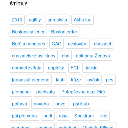
ŠTÍTKY
2010
agility
agresivita
Akita Inu
Bostonský teriér
Bostonterrier
Buď já nebo pes
CAC
cestování
chovatel
chovatelské psí kluby
chrt
doktorka Žertová
domácí zvířata
doplňky
FCI
Jackie
japonské plemeno
klub
kůže
ovčák
pes
plemeno
pochvala
Polepšovna mazlíčků
potrava
povaha
povel
psí klub
psí plemena
pudl
rasa
Spektrum
srst
standard
venčení
veterinář
Victoria Stilwell