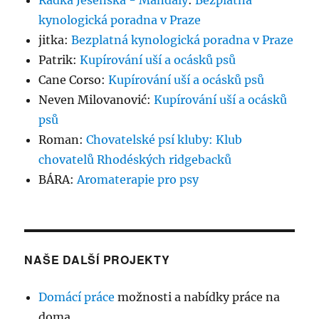
Radka Jesenská - Mandaly
:
Bezplatná
kynologická poradna v Praze
jitka
:
Bezplatná kynologická poradna v Praze
Patrik
:
Kupírování uší a ocásků psů
Cane Corso
:
Kupírování uší a ocásků psů
Neven Milovanović
:
Kupírování uší a ocásků
psů
Roman
:
Chovatelské psí kluby: Klub
chovatelů Rhodéských ridgebacků
BÁRA
:
Aromaterapie pro psy
NAŠE DALŠÍ PROJEKTY
Domácí práce
možnosti a nabídky práce na
doma