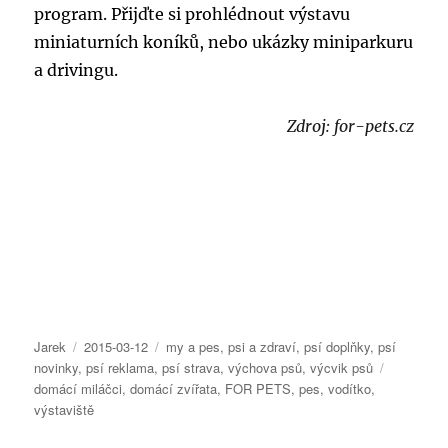
program. Přijďte si prohlédnout výstavu
miniaturních koníků, nebo ukázky miniparkuru
a drivingu.
Zdroj: for-pets.cz
Autor:
Publikováno:
Rubriky:
Jarek
2015-03-12
my a pes
,
psi a zdraví
,
psí doplňky
,
psí
Štítky:
novinky
,
psí reklama
,
psí strava
,
výchova psů
,
výcvik psů
domácí miláčci
,
domácí zvířata
,
FOR PETS
,
pes
,
vodítko
,
výstaviště