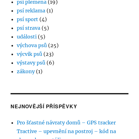
psí plemena
(19)
psí reklama
(1)
psí sport
(4)
psí strava
(5)
události
(5)
výchova psů
(25)
výcvik psů
(23)
výstavy psů
(6)
zákony
(1)
NEJNOVĚJŠÍ PŘÍSPĚVKY
Pro šťastné návraty domů – GPS tracker
Tractive – upevnění na postroj – kód na