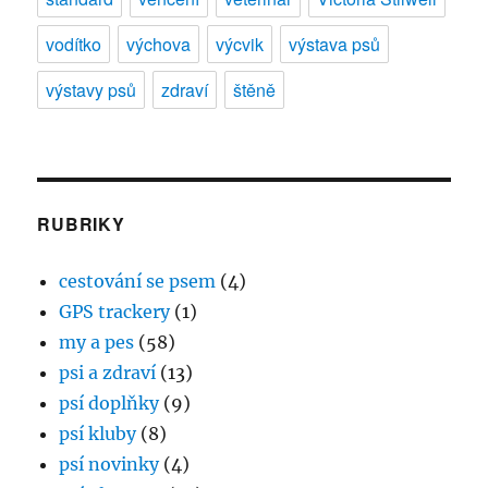
vodítko
výchova
výcvik
výstava psů
výstavy psů
zdraví
štěně
RUBRIKY
cestování se psem
(4)
GPS trackery
(1)
my a pes
(58)
psi a zdraví
(13)
psí doplňky
(9)
psí kluby
(8)
psí novinky
(4)