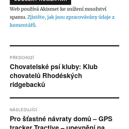
Web používá Akismet ke snížení množství
spamu.
Zjistěte, jak jsou zpracovávány údaje z
komentářů.
Navigace
PŘEDCHOZÍ
pro
Chovatelské psí kluby: Klub
Předchozí
chovatelů Rhodéských
příspěvek:
příspěvek
ridgebacků
NÁSLEDUJÍCÍ
Pro šťastné návraty domů – GPS
Následující
tracker Tractive – upevnění na
příspěvek: