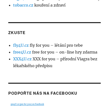
tobacco.cz
kouření a zdraví
ZKUSTE
fly4U.cz
fly for you – létání pro tebe
free4U.cz
free for you – on-line hry zdarma
XXX4U.cz
XXX for you – přírodní Viagra bez
lékařského předpisu
PODPOŘTE NÁS NA FACEBOOKU
pes4U.cz (pes for you) on Facebook