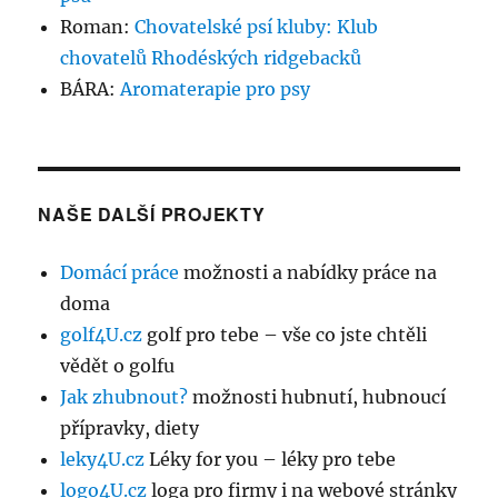
Roman
:
Chovatelské psí kluby: Klub
chovatelů Rhodéských ridgebacků
BÁRA
:
Aromaterapie pro psy
NAŠE DALŠÍ PROJEKTY
Domácí práce
možnosti a nabídky práce na
doma
golf4U.cz
golf pro tebe – vše co jste chtěli
vědět o golfu
Jak zhubnout?
možnosti hubnutí, hubnoucí
přípravky, diety
leky4U.cz
Léky for you – léky pro tebe
logo4U.cz
loga pro firmy i na webové stránky