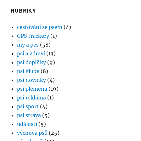
RUBRIKY
cestování se psem
(4)
GPS trackery
(1)
my a pes
(58)
psi a zdraví
(13)
psí doplňky
(9)
psí kluby
(8)
psí novinky
(4)
psí plemena
(19)
psí reklama
(1)
psí sport
(4)
psí strava
(5)
události
(5)
výchova psů
(25)