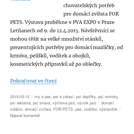
chovatelských potřeb
pro domácí zvířata FOR
PETS. Výstava proběhne v PVA EXPO v Praze
Letňanech od 9. do 12.4.2015. Návštěvníci se
mohou těšit na velké množství stánků,
prezentujících potřeby pro domácí mazlíčky, od
krmiva, pelíšků, vodítek a obojků,
kosmetických přípravků až po oblečky.
„5. veletrh chovatelských potře
Pokračovat ve čtení
Publikováno:
Rubriky:
2015-03-12
my a pes
,
psi a zdraví
,
psí doplňky
,
psí novinky
,
Štítky:
psí reklama
,
psí strava
,
výchova psů
,
výcvik psů
domácí
miláčci
,
domácí zvířata
,
FOR PETS
,
pes
,
vodítko
,
výstaviště
pro
Napsat komentář
text
s
názvem