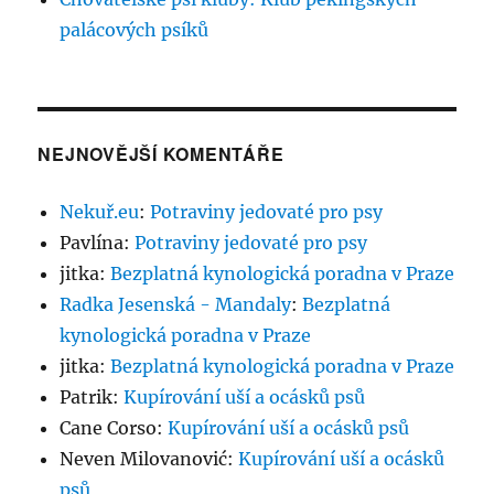
palácových psíků
NEJNOVĚJŠÍ KOMENTÁŘE
Nekuř.eu
:
Potraviny jedovaté pro psy
Pavlína
:
Potraviny jedovaté pro psy
jitka
:
Bezplatná kynologická poradna v Praze
Radka Jesenská - Mandaly
:
Bezplatná
kynologická poradna v Praze
jitka
:
Bezplatná kynologická poradna v Praze
Patrik
:
Kupírování uší a ocásků psů
Cane Corso
:
Kupírování uší a ocásků psů
Neven Milovanović
:
Kupírování uší a ocásků
psů