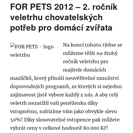
FOR PETS 2012 – 2. ročník
5.
veletrh
veletrhu chovatelských
chovatelských
potřeb pro domácí zvířata
potřeb
pro
domácí
zvířata
Na konci tohoto týdne se
FOR
můžeme těšit na druhý
PETS
ročník veletrhu pro
majitele domácích
mazlíčků, který přináší neuvěřitelné množství
doprovodných programů, ze kterých si nejednu
zajímavost jistě vybere každý z nás. A aby celý
veletrh nezatížil vaši peněženku díky
vstupnému, nabízíme vám jako obvykle slevu
50%! Díky slosovatelné vstupence pak můžete
vyhrát ceny v celkové hodnotě 80.000 Kč!