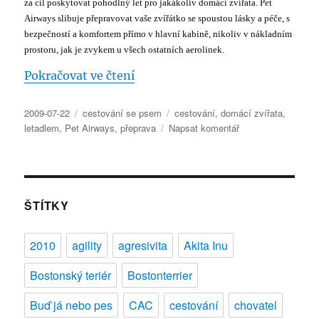
za cíl poskytovat pohodlný let pro jakákoliv domácí zvířata. Pet
domácí
Airways slibuje přepravovat vaše zvířátko se spoustou lásky a péče, s
zvířata
bezpečností a komfortem přímo v hlavní kabině, nikoliv v nákladním
prostoru, jak je zvykem u všech ostatních aerolinek.
„Pet Airways – letecká přeprava 
Pokračovat ve čtení
Publikováno:
Rubriky:
Štítky:
2009-07-22
cestování se psem
cestování
,
domácí zvířata
,
pro
letadlem
,
Pet Airways
,
přeprava
Napsat komentář
text
s
názvem
Pet
Airways
ŠTÍTKY
–
letecká
2010
agility
agresivita
Akita Inu
přeprava
psů
Bostonský teriér
Bostonterrier
v
hlavní
Buď já nebo pes
CAC
cestování
chovatel
kabině