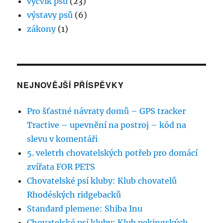
výcvik psů
(23)
výstavy psů
(6)
zákony
(1)
NEJNOVĚJŠÍ PŘÍSPĚVKY
Pro šťastné návraty domů – GPS tracker
Tractive – upevnění na postroj – kód na
slevu v komentáři
5. veletrh chovatelských potřeb pro domácí
zvířata FOR PETS
Chovatelské psí kluby: Klub chovatelů
Rhodéských ridgebacků
Standard plemene: Shiba Inu
Chovatelské psí kluby: Klub pekingských