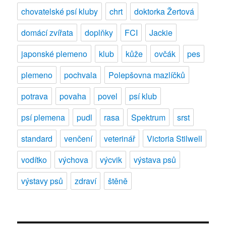
chovatelské psí kluby
chrt
doktorka Žertová
domácí zvířata
doplňky
FCI
Jackie
japonské plemeno
klub
kůže
ovčák
pes
plemeno
pochvala
Polepšovna mazlíčků
potrava
povaha
povel
psí klub
psí plemena
pudl
rasa
Spektrum
srst
standard
venčení
veterinář
Victoria Stilwell
vodítko
výchova
výcvik
výstava psů
výstavy psů
zdraví
štěně