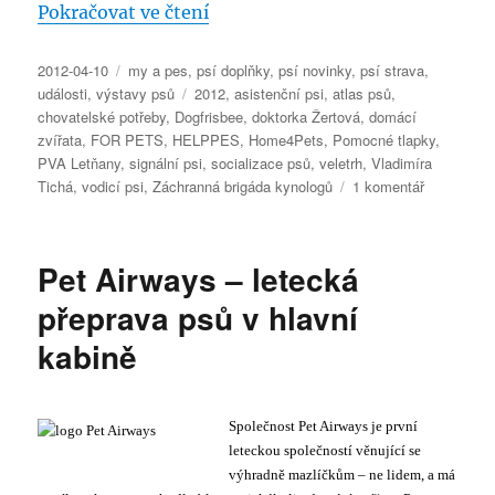
„FOR PETS 2012 – 2. ročník vele
Pokračovat ve čtení
Publikováno:
Rubriky:
2012-04-10
my a pes
,
psí doplňky
,
psí novinky
,
psí strava
,
Štítky:
události
,
výstavy psů
2012
,
asistenční psi
,
atlas psů
,
chovatelské potřeby
,
Dogfrisbee
,
doktorka Žertová
,
domácí
zvířata
,
FOR PETS
,
HELPPES
,
Home4Pets
,
Pomocné tlapky
,
PVA Letňany
,
signální psi
,
socializace psů
,
veletrh
,
Vladimíra
u
Tichá
,
vodicí psi
,
Záchranná brigáda kynologů
1 komentář
textu
s
názvem
Pet Airways – letecká
FOR
PETS
přeprava psů v hlavní
2012
kabině
–
2.
ročník
veletrhu
Společnost Pet Airways je první
chovatels
leteckou společností věnující se
potřeb
výhradně mazlíčkům – ne lidem, a má
pro