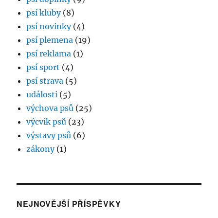
psí kluby
(8)
psí novinky
(4)
psí plemena
(19)
psí reklama
(1)
psí sport
(4)
psí strava
(5)
události
(5)
výchova psů
(25)
výcvik psů
(23)
výstavy psů
(6)
zákony
(1)
NEJNOVĚJŠÍ PŘÍSPĚVKY