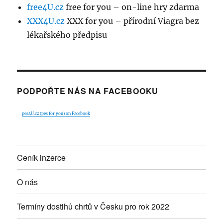
free4U.cz
free for you – on-line hry zdarma
XXX4U.cz
XXX for you – přírodní Viagra bez
lékařského předpisu
PODPOŘTE NÁS NA FACEBOOKU
pes4U.cz (pes for you) on Facebook
Ceník inzerce
O nás
Termíny dostihů chrtů v Česku pro rok 2022