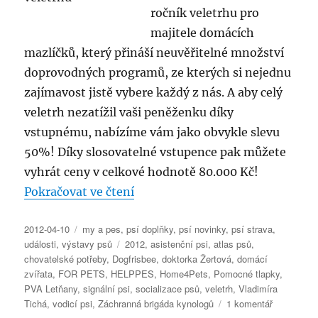
ročník veletrhu pro
majitele domácích
mazlíčků, který přináší neuvěřitelné množství
doprovodných programů, ze kterých si nejednu
zajímavost jistě vybere každý z nás. A aby celý
veletrh nezatížil vaši peněženku díky
vstupnému, nabízíme vám jako obvykle slevu
50%! Díky slosovatelné vstupence pak můžete
vyhrát ceny v celkové hodnotě 80.000 Kč!
„FOR PETS 2012 – 2. ročník vele
Pokračovat ve čtení
Publikováno:
Rubriky:
2012-04-10
my a pes
,
psí doplňky
,
psí novinky
,
psí strava
,
Štítky:
události
,
výstavy psů
2012
,
asistenční psi
,
atlas psů
,
chovatelské potřeby
,
Dogfrisbee
,
doktorka Žertová
,
domácí
zvířata
,
FOR PETS
,
HELPPES
,
Home4Pets
,
Pomocné tlapky
,
PVA Letňany
,
signální psi
,
socializace psů
,
veletrh
,
Vladimíra
u
Tichá
,
vodicí psi
,
Záchranná brigáda kynologů
1 komentář
textu