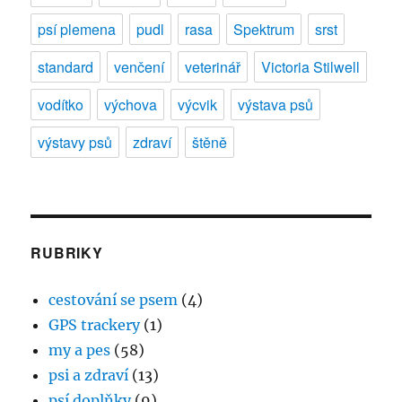
psí plemena
pudl
rasa
Spektrum
srst
standard
venčení
veterinář
Victoria Stilwell
vodítko
výchova
výcvik
výstava psů
výstavy psů
zdraví
štěně
RUBRIKY
cestování se psem
(4)
GPS trackery
(1)
my a pes
(58)
psi a zdraví
(13)
psí doplňky
(9)