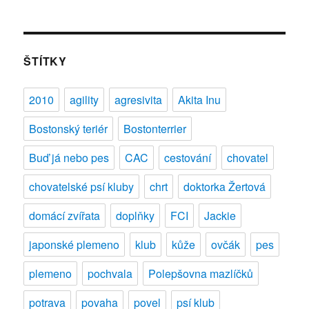
s
názvem
FOR
PETS
ŠTÍTKY
2012
–
2010
agility
agresivita
Akita Inu
2.
ročník
Bostonský teriér
Bostonterrier
veletrhu
chovatels
Buď já nebo pes
CAC
cestování
chovatel
potřeb
pro
chovatelské psí kluby
chrt
doktorka Žertová
domácí
zvířata
domácí zvířata
doplňky
FCI
Jackie
japonské plemeno
klub
kůže
ovčák
pes
plemeno
pochvala
Polepšovna mazlíčků
potrava
povaha
povel
psí klub