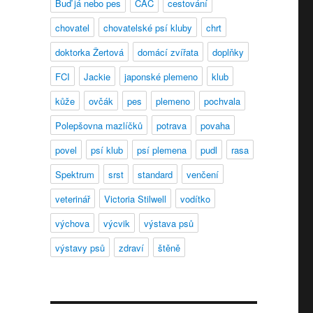
Buď já nebo pes
CAC
cestování
chovatel
chovatelské psí kluby
chrt
doktorka Žertová
domácí zvířata
doplňky
FCI
Jackie
japonské plemeno
klub
kůže
ovčák
pes
plemeno
pochvala
Polepšovna mazlíčků
potrava
povaha
povel
psí klub
psí plemena
pudl
rasa
Spektrum
srst
standard
venčení
veterinář
Victoria Stilwell
vodítko
výchova
výcvik
výstava psů
výstavy psů
zdraví
štěně