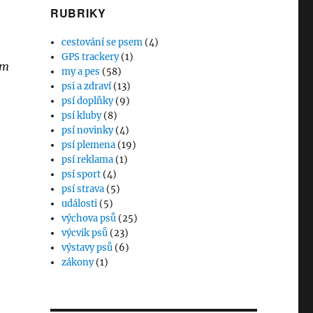
RUBRIKY
cestování se psem
(4)
GPS trackery
(1)
om
my a pes
(58)
psi a zdraví
(13)
psí doplňky
(9)
psí kluby
(8)
psí novinky
(4)
psí plemena
(19)
psí reklama
(1)
psí sport
(4)
psí strava
(5)
události
(5)
výchova psů
(25)
výcvik psů
(23)
výstavy psů
(6)
zákony
(1)