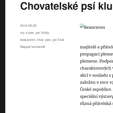
Chovatelské psí kl
Publikováno:
2014-05-26
Rubriky:
my a pes
,
psí kluby
Štítky:
beauceron
,
klub
,
pes
,
psí klub
pro
Napsat komentář
majitelé a přáte
text
propagaci pleme
s
plemene. Podporu
názvem
Chovatelské
charakterových 
psí
akcí v souladu s
kluby:
založen v roce 1
Beauceron
klub
České republice.
ČR
speciální výstav
různá přátelská 