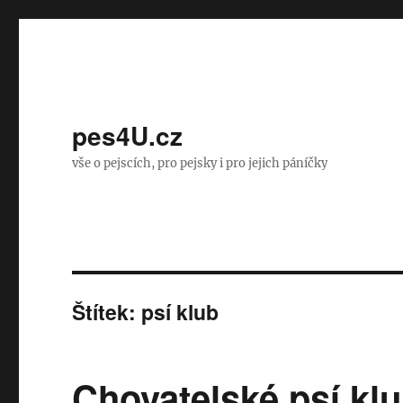
pes4U.cz
vše o pejscích, pro pejsky i pro jejich páníčky
Štítek:
psí klub
Chovatelské psí klu