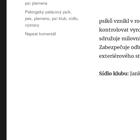
Rubriky:
psí plemena
Štítky:
Pekingský palácový psík
,
pes
,
plemeno
,
psí klub
,
sídlo
,
psíků vznikl v r
výstavy
kontrolovat vyr
pro
Napsat komentář
sdružuje milovní
text
s
Zabezpečuje odb
názvem
exteriérového s
Chovatelské
psí
kluby:
Sídlo klubu:
Jank
Klub
pekingských
palácových
psíků