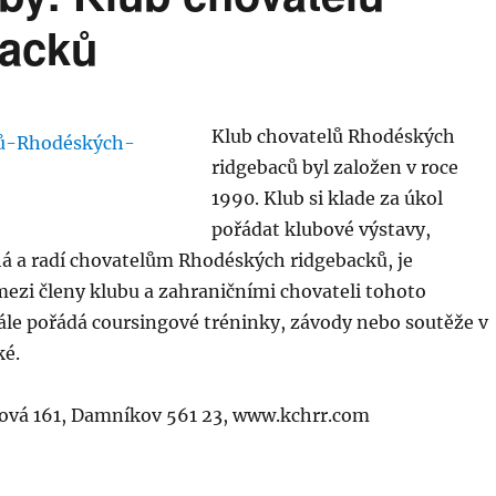
backů
Klub chovatelů Rhodéských
ridgebaců byl založen v roce
1990. Klub si klade za úkol
pořádat klubové výstavy,
á a radí chovatelům Rhodéských ridgebacků, je
ezi členy klubu a zahraničními chovateli tohoto
ále pořádá coursingové tréninky, závody nebo soutěže v
ké.
vá 161, Damníkov 561 23, www.kchrr.com