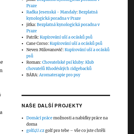
Praze
Radka Jesenská - Mandaly
:
Bezplatná
kynologická poradna v Praze
jitka
:
Bezplatná kynologická poradna v
Praze
Patrik
:
Kupírování uší a ocásků psů
Cane Corso
:
Kupírování uší a ocásků psů
Neven Milovanović
:
Kupírování uší a ocásků
psů
le
Roman
:
Chovatelské psí kluby: Klub
chovatelů Rhodéských ridgebacků
en
BÁRA
:
Aromaterapie pro psy
ý
NAŠE DALŠÍ PROJEKTY
a
Domácí práce
možnosti a nabídky práce na
doma
golf4U.cz
golf pro tebe – vše co jste chtěli