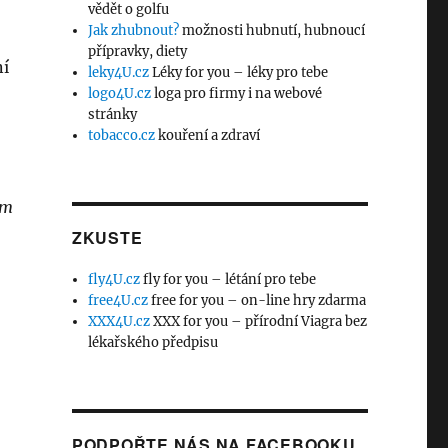
vědět o golfu
Jak zhubnout?
možnosti hubnutí, hubnoucí
přípravky, diety
ní
leky4U.cz
Léky for you – léky pro tebe
logo4U.cz
loga pro firmy i na webové
stránky
tobacco.cz
kouření a zdraví
om
ZKUSTE
fly4U.cz
fly for you – létání pro tebe
free4U.cz
free for you – on-line hry zdarma
XXX4U.cz
XXX for you – přírodní Viagra bez
lékařského předpisu
PODPOŘTE NÁS NA FACEBOOKU