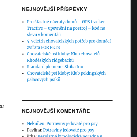
NEJNOVĚJŠÍ PŘÍSPĚVKY
Pro šťastné návraty domů – GPS tracker
Tractive – upevnění na postroj – kód na
slevu v komentáři
5. veletrh chovatelských potřeb pro domácí
zvířata FOR PETS
Chovatelské psí kluby: Klub chovatelů
Rhodéských ridgebacků
Standard plemene: Shiba Inu
Chovatelské psí kluby: Klub pekingských
palácových psíků
eu
NEJNOVĚJŠÍ KOMENTÁŘE
Nekuř.eu
:
Potraviny jedovaté pro psy
Pavlína
:
Potraviny jedovaté pro psy
jitka
:
Bezplatná kynologická poradna v