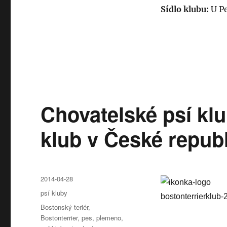
Sídlo klubu:
U Pe
Chovatelské psí klu
klub v České republ
Publikováno:
2014-04-28
Rubriky:
psí kluby
Štítky:
Bostonský teriér
,
Bostonterrier
,
pes
,
plemeno
,