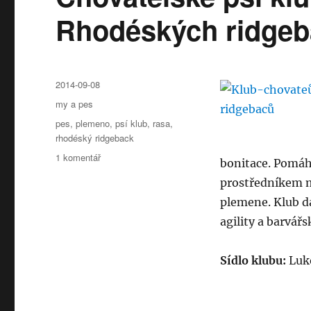
Rhodéských ridge
Publikováno:
2014-09-08
Rubriky:
my a pes
Štítky:
pes
,
plemeno
,
psí klub
,
rasa
,
rhodéský ridgeback
u
1 komentář
bonitace. Pomáh
textu
prostředníkem m
s
názvem
plemene. Klub d
Chovatelské
agility a barvářs
psí
kluby:
Klub
Sídlo klubu:
Luko
chovatelů
Rhodéských
ridgebacků