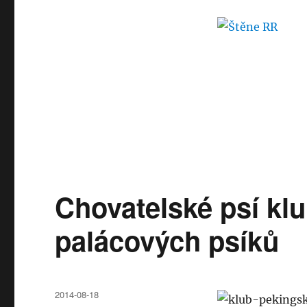
Chovatelské psí kl
palácových psíků
Publikováno:
2014-08-18