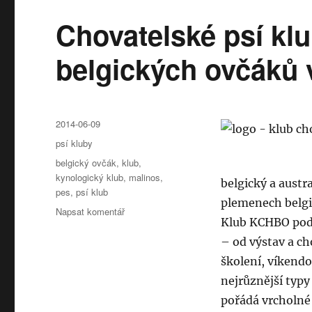
Chovatelské psí klu
belgických ovčáků 
Publikováno:
2014-06-09
Rubriky:
psí kluby
Štítky:
belgický ovčák
,
klub
,
kynologický klub
,
malinos
,
belgický a austr
pes
,
psí klub
plemenech belgic
pro
Napsat komentář
Klub KCHBO podp
text
s
– od výstav a ch
názvem
školení, víkendo
Chovatelské
nejrůznější typy
psí
kluby:
pořádá vrcholné 