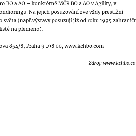
ro BO a AO – konkrétně MČR BO a AO v Agility, v
ndioringu. Na jejich posuzování zve vždy prestižní
o světa (např.výstavy posuzují již od roku 1995 zahranič
listé na plemeno).
ova 854/8, Praha 9 198 00, www.kchbo.com
Zdroj: www.kchbo.c