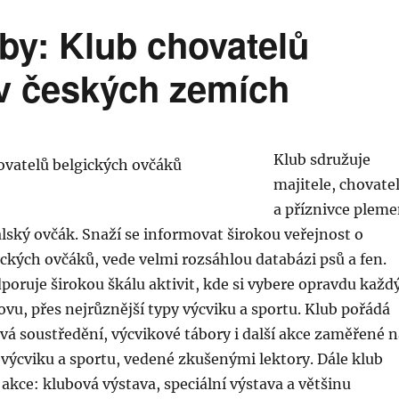
by: Klub chovatelů
v českých zemích
Klub sdružuje
majitele, chovate
a příznivce plem
alský ovčák. Snaží se informovat širokou veřejnost o
kých ovčáků, vede velmi rozsáhlou databázi psů a fen.
oruje širokou škálu aktivit, kde si vybere opravdu každ
ovu, přes nejrůznější typy výcviku a sportu. Klub pořádá
vá soustředění, výcvikové tábory i další akce zaměřené n
 výcviku a sportu, vedené zkušenými lektory. Dále klub
akce: klubová výstava, speciální výstava a většinu