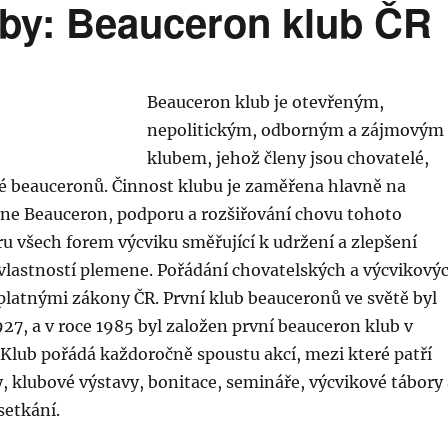
uby: Beauceron klub ČR
Beauceron klub je otevřeným,
nepolitickým, odborným a zájmovým
klubem, jehož členy jsou chovatelé,
lé beauceronů. Činnost klubu je zaměřena hlavně na
ne Beauceron, podporu a rozšiřování chovu tohoto
 všech forem výcviku směřující k udržení a zlepšení
vlastností plemene. Pořádání chovatelských a výcvikový
 platnými zákony ČR. První klub beauceronů ve světě byl
927, a v roce 1985 byl založen první beauceron klub v
 Klub pořádá každoročně spoustu akcí, mezi které patří
y, klubové výstavy, bonitace, semináře, výcvikové tábory 
setkání.