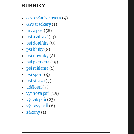
RUBRIKY
cestování se psem
(4)
GPS trackery
(1)
my a pes
(58)
psi a zdraví
(13)
psí doplňky
(9)
psí kluby
(8)
psí novinky
(4)
psí plemena
(19)
psí reklama
(1)
psí sport
(4)
psí strava
(5)
události
(5)
výchova psů
(25)
výcvik psů
(23)
výstavy psů
(6)
zákony
(1)