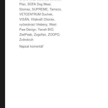
Plan
,
SOFA Dog Wear
,
Stomax
,
SUPREME
,
Tamsco
,
VETCENTRUM Duchek
,
VISÁN
,
Vitakraft Chovex
,
vyčesávací hřebeny
,
West
Paw Design
,
Yarrah BIO
,
ZiwiPeak
,
Zogoflex
,
ZOOPO
,
Zvěrokruh
pro
Napsat komentář
text
s
názvem
Veletrh
FOR
PETS
2012
–
seznam
vystavovatelů