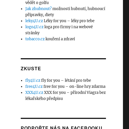
vědět o golfu
Jak zhubnout?
možnosti hubnutí, hubnoucí
přípravky, diety
leky4U.cz
Léky for you – léky pro tebe
logo4U.cz
loga pro firmy i na webové
stránky
tobacco.cz
kouření a zdraví
ZKUSTE
fly4U.cz
fly for you – létání pro tebe
free4U.cz
free for you – on-line hry zdarma
XXX4U.cz
XXX for you – přírodní Viagra bez
lékařského předpisu
PODPOŘTE NÁS NA FACEBOOKU