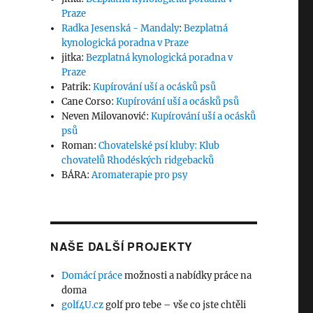
Praze
Radka Jesenská - Mandaly
:
Bezplatná
kynologická poradna v Praze
jitka
:
Bezplatná kynologická poradna v
Praze
Patrik
:
Kupírování uší a ocásků psů
Cane Corso
:
Kupírování uší a ocásků psů
Neven Milovanović
:
Kupírování uší a ocásků
psů
Roman
:
Chovatelské psí kluby: Klub
chovatelů Rhodéských ridgebacků
BÁRA
:
Aromaterapie pro psy
NAŠE DALŠÍ PROJEKTY
Domácí práce
možnosti a nabídky práce na
doma
golf4U.cz
golf pro tebe – vše co jste chtěli