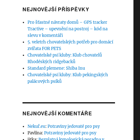
NEJNOVĚJŠÍ PŘÍSPĚVKY
Pro šťastné návraty domů – GPS tracker
Tractive – upevnění na postroj – kód na
slevu v komentáři
5. veletrh chovatelských potřeb pro domácí
zvířata FOR PETS
Chovatelské psí kluby: Klub chovatelů
Rhodéských ridgebacků
Standard plemene: Shiba Inu
Chovatelské psí kluby: Klub pekingských
palácových psíků
NEJNOVĚJŠÍ KOMENTÁŘE
Nekuř.eu
:
Potraviny jedovaté pro psy
Pavlína
:
Potraviny jedovaté pro psy
jitka
:
Bezplatná kynologická poradna v