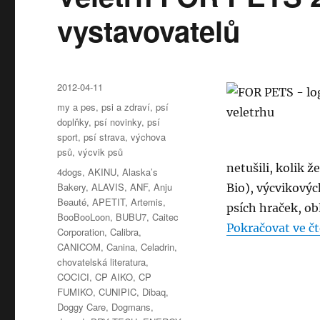
vystavovatelů
Publikováno:
2012-04-11
Rubriky:
my a pes
,
psi a zdraví
,
psí
doplňky
,
psí novinky
,
psí
sport
,
psí strava
,
výchova
psů
,
výcvik psů
netušili, kolik ž
Štítky:
4dogs
,
AKINU
,
Alaska’s
Bakery
,
ALAVIS
,
ANF
,
Anju
Bio), výcvikovýc
Beauté
,
APETIT
,
Artemis
,
psích hraček, ob
BooBooLoon
,
BUBU7
,
Caitec
Pokračovat ve čt
Corporation
,
Calibra
,
CANICOM
,
Canina
,
Celadrin
,
chovatelská literatura
,
COCICI
,
CP AIKO
,
CP
FUMIKO
,
CUNIPIC
,
Dibaq
,
Doggy Care
,
Dogmans
,