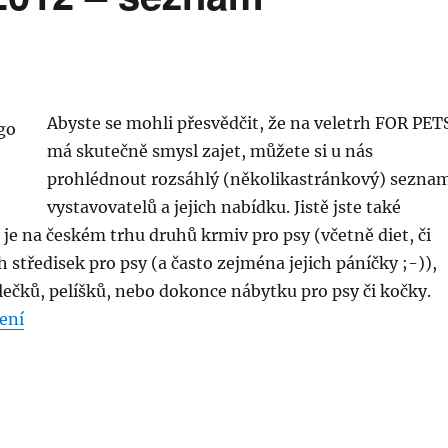
Abyste se mohli přesvědčit, že na veletrh FOR PET
má skutečně smysl zajet, můžete si u nás
prohlédnout rozsáhlý (několikastránkový) sezna
vystavovatelů a jejich nabídku. Jistě jste také
e je na českém trhu druhů krmiv pro psy (včetně diet, či
h středisek pro psy (a často zejména jejich páníčky ;-)),
lečků, pelíšků, nebo dokonce nábytku pro psy či kočky.
„Veletrh FOR PETS 2012 – seznam vystavovatelů“
ení