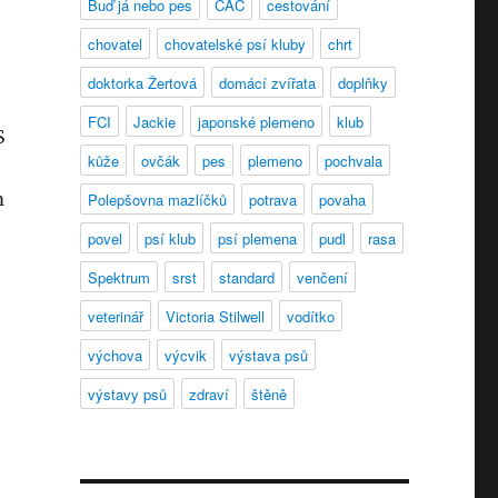
Buď já nebo pes
CAC
cestování
chovatel
chovatelské psí kluby
chrt
doktorka Žertová
domácí zvířata
doplňky
FCI
Jackie
japonské plemeno
klub
S
kůže
ovčák
pes
plemeno
pochvala
m
Polepšovna mazlíčků
potrava
povaha
povel
psí klub
psí plemena
pudl
rasa
Spektrum
srst
standard
venčení
veterinář
Victoria Stilwell
vodítko
výchova
výcvik
výstava psů
výstavy psů
zdraví
štěně