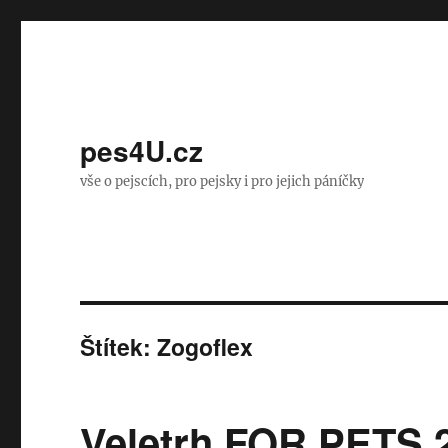
pes4U.cz
vše o pejscích, pro pejsky i pro jejich páníčky
Štítek:
Zogoflex
Veletrh FOR PETS 