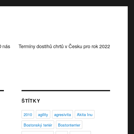
O nás
Termíny dostihů chrtů v Česku pro rok 2022
ŠTÍTKY
2010
agility
agresivita
Akita Inu
Bostonský teriér
Bostonterrier