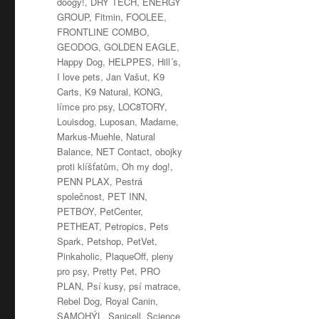
doogy!
,
DRY TECH
,
ENERGY
GROUP
,
Fitmin
,
FOOLEE
,
FRONTLINE COMBO
,
GEODOG
,
GOLDEN EAGLE
,
Happy Dog
,
HELPPES
,
Hill´s
,
I love pets
,
Jan Vašut
,
K9
Carts
,
K9 Natural
,
KONG
,
límce pro psy
,
LOC8TORY
,
Louisdog
,
Luposan
,
Madame
,
Markus-Muehle
,
Natural
Balance
,
NET Contact
,
obojky
proti klíšťatům
,
Oh my dog!
,
PENN PLAX
,
Pestrá
společnost
,
PET INN
,
PETBOY
,
PetCenter
,
PETHEAT
,
Petropics
,
Pets
Spark
,
Petshop
,
PetVet
,
Pinkaholic
,
PlaqueOff
,
pleny
pro psy
,
Pretty Pet
,
PRO
PLAN
,
Psí kusy
,
psí matrace
,
Rebel Dog
,
Royal Canin
,
SAMOHÝL
,
Sanicell
,
Science