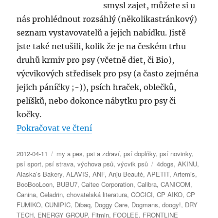
smysl zajet, můžete si u
nás prohlédnout rozsáhlý (několikastránkový)
seznam vystavovatelů a jejich nabídku. Jistě
jste také netušili, kolik že je na českém trhu
druhů krmiv pro psy (včetně diet, či Bio),
výcvikových středisek pro psy (a často zejména
jejich páníčky ;-)), psích hraček, oblečků,
pelíšků, nebo dokonce nábytku pro psy či
kočky.
„Veletrh FOR PETS 2012 – sezn
Pokračovat ve čtení
Publikováno:
Rubriky:
2012-04-11
my a pes
,
psi a zdraví
,
psí doplňky
,
psí novinky
,
Štítky:
psí sport
,
psí strava
,
výchova psů
,
výcvik psů
4dogs
,
AKINU
,
Alaska’s Bakery
,
ALAVIS
,
ANF
,
Anju Beauté
,
APETIT
,
Artemis
,
BooBooLoon
,
BUBU7
,
Caitec Corporation
,
Calibra
,
CANICOM
,
Canina
,
Celadrin
,
chovatelská literatura
,
COCICI
,
CP AIKO
,
CP
FUMIKO
,
CUNIPIC
,
Dibaq
,
Doggy Care
,
Dogmans
,
doogy!
,
DRY
TECH
,
ENERGY GROUP
,
Fitmin
,
FOOLEE
,
FRONTLINE