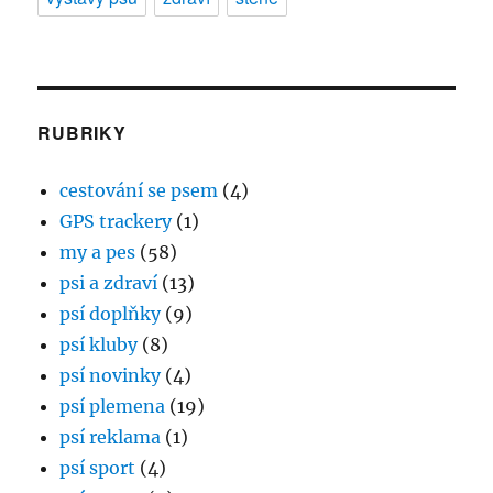
RUBRIKY
cestování se psem
(4)
GPS trackery
(1)
my a pes
(58)
psi a zdraví
(13)
psí doplňky
(9)
psí kluby
(8)
psí novinky
(4)
psí plemena
(19)
psí reklama
(1)
psí sport
(4)