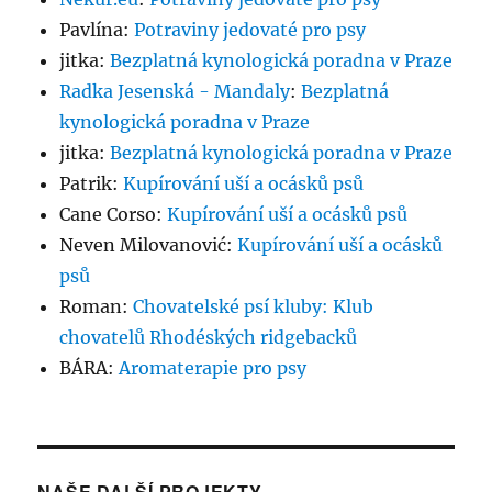
Pavlína
:
Potraviny jedovaté pro psy
jitka
:
Bezplatná kynologická poradna v Praze
Radka Jesenská - Mandaly
:
Bezplatná
kynologická poradna v Praze
jitka
:
Bezplatná kynologická poradna v Praze
Patrik
:
Kupírování uší a ocásků psů
Cane Corso
:
Kupírování uší a ocásků psů
Neven Milovanović
:
Kupírování uší a ocásků
psů
Roman
:
Chovatelské psí kluby: Klub
chovatelů Rhodéských ridgebacků
BÁRA
:
Aromaterapie pro psy
NAŠE DALŠÍ PROJEKTY