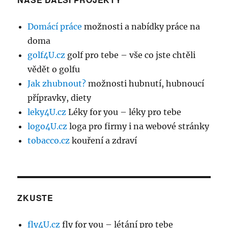
Domácí práce
možnosti a nabídky práce na
doma
golf4U.cz
golf pro tebe – vše co jste chtěli
vědět o golfu
Jak zhubnout?
možnosti hubnutí, hubnoucí
přípravky, diety
leky4U.cz
Léky for you – léky pro tebe
logo4U.cz
loga pro firmy i na webové stránky
tobacco.cz
kouření a zdraví
ZKUSTE
fly4U.cz
fly for you – létání pro tebe