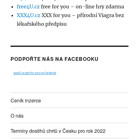
free4U.cz
free for you – on-line hry zdarma
XXX4U.cz
XXX for you – přírodní Viagra bez
lékařského předpisu
PODPOŘTE NÁS NA FACEBOOKU
pes4U.cz (pes for you) on Facebook
Ceník inzerce
O nás
Termíny dostihů chrtů v Česku pro rok 2022