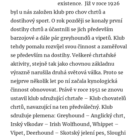
existence. Již v roce 1926
byl u nás založen klub pro chov chrtů a
dostihový sport. O rok později se konaly první
dostihy chrtů a účastnili se jich především
barzojové a dále pár greyhoundů a vipetů. Klub
tehdy pomalu rozvíjel svou činnost a zaměřoval
se především na dostihy. Veškeré chrtařské
aktivity, stejně tak jako chovnou základnu
výrazně narušila druhá světová válka. Proto se
nejprve několik let po ní začala kynologická
činnost obnovovat. Právě v roce 1951 se znovu
ustavil klub sdružující chrtaře – Klub chovatelů
chrtů, navazující na ten předválečný. Klub
sdružuje plemena: Greyhound – Anglický chrt,
Irský vlkodav – Irish Wolfhound, Whippet –
Vipet, Deerhound – Skotský jelení pes, Sloughi