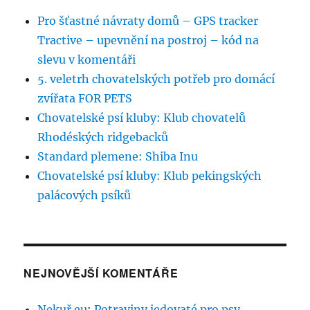
Pro šťastné návraty domů – GPS tracker
Tractive – upevnění na postroj – kód na
slevu v komentáři
5. veletrh chovatelských potřeb pro domácí
zvířata FOR PETS
Chovatelské psí kluby: Klub chovatelů
Rhodéských ridgebacků
Standard plemene: Shiba Inu
Chovatelské psí kluby: Klub pekingských
palácových psíků
NEJNOVĚJŠÍ KOMENTÁŘE
Nekuř.eu
:
Potraviny jedovaté pro psy