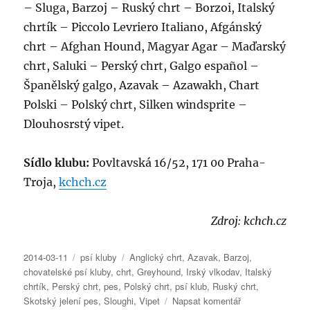
– Sluga, Barzoj – Ruský chrt – Borzoi, Italský
chrtík – Piccolo Levriero Italiano, Afgánský
chrt – Afghan Hound, Magyar Agar – Maďarský
chrt, Saluki – Perský chrt, Galgo español –
Španělský galgo, Azavak – Azawakh, Chart
Polski – Polský chrt, Silken windsprite –
Dlouhosrstý vipet.
Sídlo klubu:
Povltavská 16/52, 171 00 Praha-
Troja,
kchch.cz
Zdroj: kchch.cz
Publikováno:
Rubriky:
Štítky:
2014-03-11
psí kluby
Anglický chrt
,
Azavak
,
Barzoj
,
chovatelské psí kluby
,
chrt
,
Greyhound
,
Irský vlkodav
,
Italský
chrtík
,
Perský chrt
,
pes
,
Polský chrt
,
psí klub
,
Ruský chrt
,
pro
Skotský jelení pes
,
Sloughi
,
Vipet
Napsat komentář