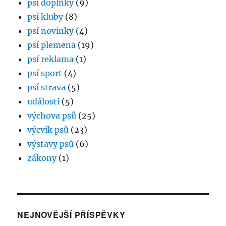
psí doplňky
(9)
psí kluby
(8)
psí novinky
(4)
psí plemena
(19)
psí reklama
(1)
psí sport
(4)
psí strava
(5)
události
(5)
výchova psů
(25)
výcvik psů
(23)
výstavy psů
(6)
zákony
(1)
NEJNOVĚJŠÍ PŘÍSPĚVKY