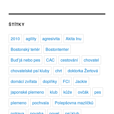
text
s
názvem
Chovatelské
psí
ŠTÍTKY
kluby:
Klub
2010
agility
agresivita
Akita Inu
chovatelů
chrtů
Bostonský teriér
Bostonterrier
Buď já nebo pes
CAC
cestování
chovatel
chovatelské psí kluby
chrt
doktorka Žertová
domácí zvířata
doplňky
FCI
Jackie
japonské plemeno
klub
kůže
ovčák
pes
plemeno
pochvala
Polepšovna mazlíčků
potrava
povaha
povel
psí klub