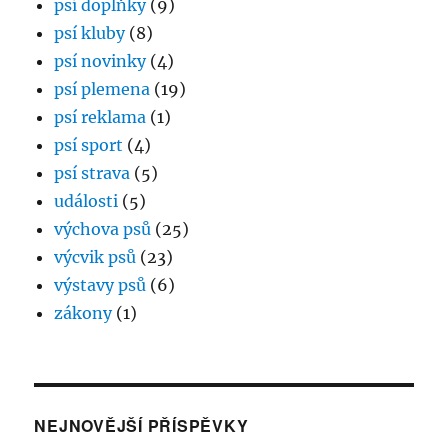
psí doplňky
(9)
psí kluby
(8)
psí novinky
(4)
psí plemena
(19)
psí reklama
(1)
psí sport
(4)
psí strava
(5)
události
(5)
výchova psů
(25)
výcvik psů
(23)
výstavy psů
(6)
zákony
(1)
NEJNOVĚJŠÍ PŘÍSPĚVKY