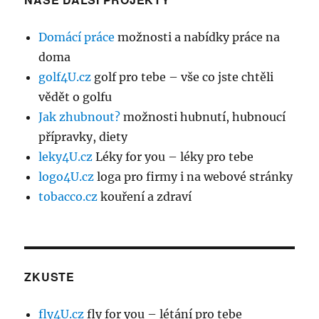
Domácí práce
možnosti a nabídky práce na
doma
golf4U.cz
golf pro tebe – vše co jste chtěli
vědět o golfu
Jak zhubnout?
možnosti hubnutí, hubnoucí
přípravky, diety
leky4U.cz
Léky for you – léky pro tebe
logo4U.cz
loga pro firmy i na webové stránky
tobacco.cz
kouření a zdraví
ZKUSTE
fly4U.cz
fly for you – létání pro tebe