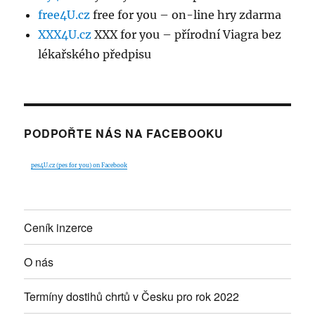
free4U.cz
free for you – on-line hry zdarma
XXX4U.cz
XXX for you – přírodní Viagra bez
lékařského předpisu
PODPOŘTE NÁS NA FACEBOOKU
pes4U.cz (pes for you) on Facebook
Ceník inzerce
O nás
Termíny dostihů chrtů v Česku pro rok 2022