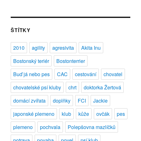
text
s
názvem
Chovatelské
psí
ŠTÍTKY
kluby:
Klub
2010
agility
agresivita
Akita Inu
chovatelů
chrtů
Bostonský teriér
Bostonterrier
Buď já nebo pes
CAC
cestování
chovatel
chovatelské psí kluby
chrt
doktorka Žertová
domácí zvířata
doplňky
FCI
Jackie
japonské plemeno
klub
kůže
ovčák
pes
plemeno
pochvala
Polepšovna mazlíčků
potrava
povaha
povel
psí klub