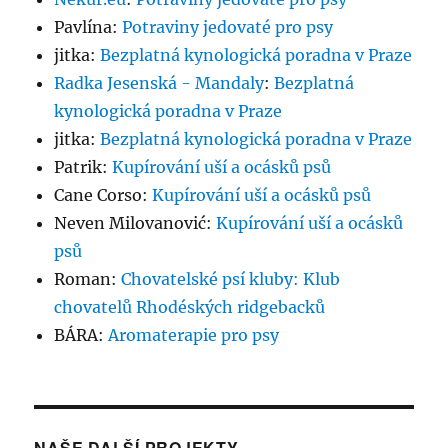
Pavlína
:
Potraviny jedovaté pro psy
jitka
:
Bezplatná kynologická poradna v Praze
Radka Jesenská - Mandaly
:
Bezplatná
kynologická poradna v Praze
jitka
:
Bezplatná kynologická poradna v Praze
Patrik
:
Kupírování uší a ocásků psů
Cane Corso
:
Kupírování uší a ocásků psů
Neven Milovanović
:
Kupírování uší a ocásků
psů
Roman
:
Chovatelské psí kluby: Klub
chovatelů Rhodéských ridgebacků
BÁRA
:
Aromaterapie pro psy
NAŠE DALŠÍ PROJEKTY