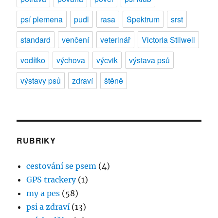
psí plemena
pudl
rasa
Spektrum
srst
standard
venčení
veterinář
Victoria Stilwell
vodítko
výchova
výcvik
výstava psů
výstavy psů
zdraví
štěně
RUBRIKY
cestování se psem
(4)
GPS trackery
(1)
my a pes
(58)
psi a zdraví
(13)