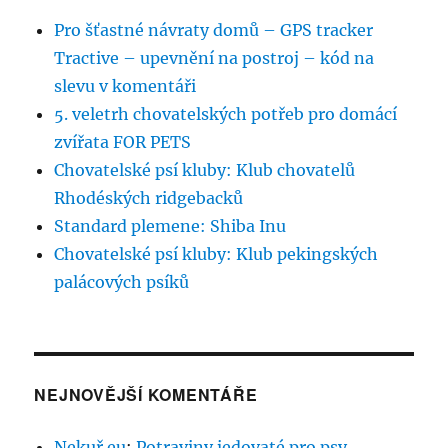
Pro šťastné návraty domů – GPS tracker
Tractive – upevnění na postroj – kód na
slevu v komentáři
5. veletrh chovatelských potřeb pro domácí
zvířata FOR PETS
Chovatelské psí kluby: Klub chovatelů
Rhodéských ridgebacků
Standard plemene: Shiba Inu
Chovatelské psí kluby: Klub pekingských
palácových psíků
NEJNOVĚJŠÍ KOMENTÁŘE
Nekuř.eu
:
Potraviny jedovaté pro psy