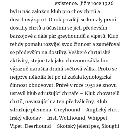
existence. Již v roce 1926
byl u nás založen klub pro chov chrtů a
dostihový sport. O rok později se konaly první
dostihy chrtů a účastnili se jich především
barzojové a dále pár greyhoundů a vipetů. Klub
tehdy pomalu rozvíjel svou činnost a zaměřoval
se především na dostihy. Veškeré chrtařské
aktivity, stejně tak jako chovnou základnu
výrazně narušila druhá světová válka. Proto se
nejprve několik let po ní začala kynologická
činnost obnovovat. Právě v roce 1951 se znovu
ustavil klub sdružující chrtaře – Klub chovatelů
chrtů, navazující na ten předválečný. Klub
sdružuje plemena: Greyhound – Anglický chrt,
Irský vlkodav – Irish Wolfhound, Whippet –
Vipet, Deerhound – Skotský jelení pes, Sloughi