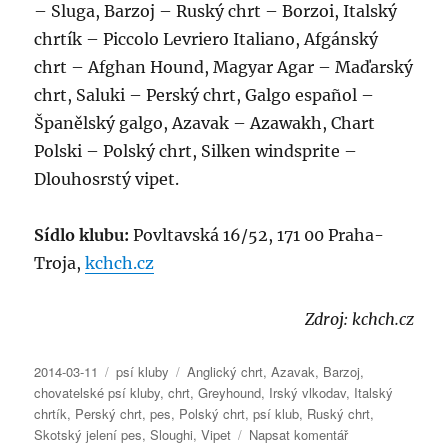
– Sluga, Barzoj – Ruský chrt – Borzoi, Italský
chrtík – Piccolo Levriero Italiano, Afgánský
chrt – Afghan Hound, Magyar Agar – Maďarský
chrt, Saluki – Perský chrt, Galgo español –
Španělský galgo, Azavak – Azawakh, Chart
Polski – Polský chrt, Silken windsprite –
Dlouhosrstý vipet.
Sídlo klubu:
Povltavská 16/52, 171 00 Praha-
Troja,
kchch.cz
Zdroj: kchch.cz
Publikováno:
Rubriky:
Štítky:
2014-03-11
psí kluby
Anglický chrt
,
Azavak
,
Barzoj
,
chovatelské psí kluby
,
chrt
,
Greyhound
,
Irský vlkodav
,
Italský
chrtík
,
Perský chrt
,
pes
,
Polský chrt
,
psí klub
,
Ruský chrt
,
pro
Skotský jelení pes
,
Sloughi
,
Vipet
Napsat komentář