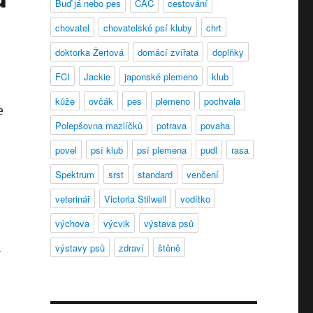
Buď já nebo pes
CAC
cestování
chovatel
chovatelské psí kluby
chrt
doktorka Žertová
domácí zvířata
doplňky
FCI
Jackie
japonské plemeno
klub
kůže
ovčák
pes
plemeno
pochvala
e
Polepšovna mazlíčků
potrava
povaha
povel
psí klub
psí plemena
pudl
rasa
Spektrum
srst
standard
venčení
veterinář
Victoria Stilwell
vodítko
výchova
výcvik
výstava psů
h
výstavy psů
zdraví
štěně