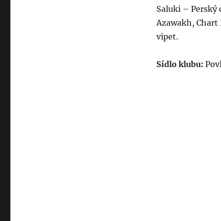
chovatelů
Saluki – Perský 
chrtů
Azawakh, Chart P
vipet.
Sídlo klubu:
Povl