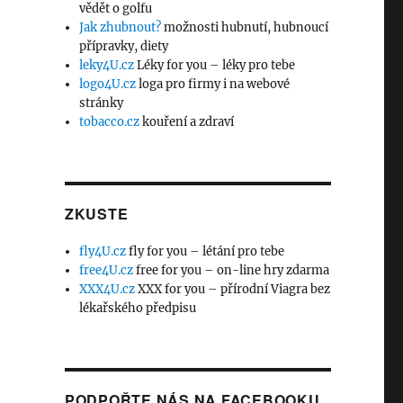
vědět o golfu
Jak zhubnout?
možnosti hubnutí, hubnoucí
přípravky, diety
leky4U.cz
Léky for you – léky pro tebe
logo4U.cz
loga pro firmy i na webové
stránky
tobacco.cz
kouření a zdraví
ZKUSTE
fly4U.cz
fly for you – létání pro tebe
free4U.cz
free for you – on-line hry zdarma
XXX4U.cz
XXX for you – přírodní Viagra bez
lékařského předpisu
PODPOŘTE NÁS NA FACEBOOKU