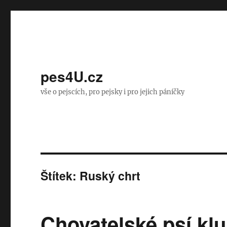
pes4U.cz
vše o pejscích, pro pejsky i pro jejich páníčky
Štítek:
Ruský chrt
Chovatelské psí klu