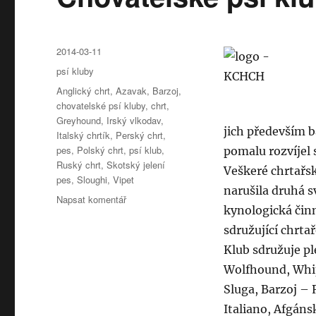
Publikováno:
2014-03-11
Rubriky:
psí kluby
Štítky:
Anglický chrt
,
Azavak
,
Barzoj
,
chovatelské psí kluby
,
chrt
,
Greyhound
,
Irský vlkodav
,
jich především b
Italský chrtík
,
Perský chrt
,
pes
,
Polský chrt
,
psí klub
,
pomalu rozvíjel 
Ruský chrt
,
Skotský jelení
Veškeré chrtařsk
pes
,
Sloughi
,
Vipet
narušila druhá s
pro
Napsat komentář
kynologická činn
text
s
sdružující chrta
názvem
Klub sdružuje pl
Chovatelské
Wolfhound, Whip
psí
kluby:
Sluga, Barzoj – 
Klub
Italiano, Afgán