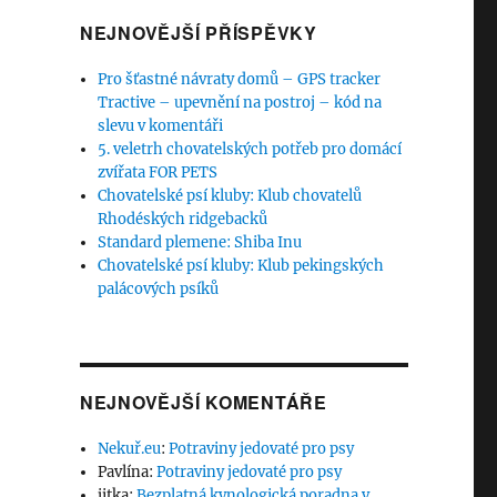
NEJNOVĚJŠÍ PŘÍSPĚVKY
Pro šťastné návraty domů – GPS tracker
Tractive – upevnění na postroj – kód na
slevu v komentáři
5. veletrh chovatelských potřeb pro domácí
zvířata FOR PETS
Chovatelské psí kluby: Klub chovatelů
Rhodéských ridgebacků
Standard plemene: Shiba Inu
Chovatelské psí kluby: Klub pekingských
palácových psíků
NEJNOVĚJŠÍ KOMENTÁŘE
Nekuř.eu
:
Potraviny jedovaté pro psy
Pavlína
:
Potraviny jedovaté pro psy
jitka
:
Bezplatná kynologická poradna v