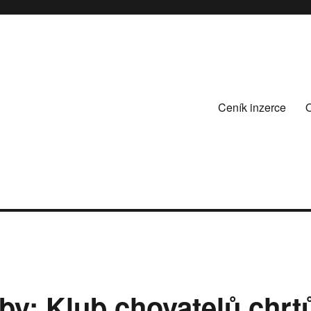
Ceník inzerce
by: Klub chovatelů chrt