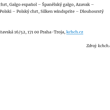
chrt, Galgo español – Španělský galgo, Azavak –
olski – Polský chrt, Silken windsprite – Dlouhosrstý
tavská 16/52, 171 00 Praha-Troja,
kchch.cz
Zdroj: kchch.