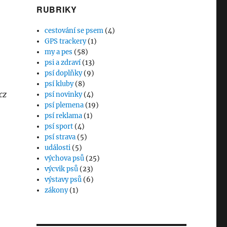
RUBRIKY
cestování se psem
(4)
GPS trackery
(1)
my a pes
(58)
psi a zdraví
(13)
psí doplňky
(9)
psí kluby
(8)
cz
psí novinky
(4)
psí plemena
(19)
psí reklama
(1)
psí sport
(4)
psí strava
(5)
události
(5)
výchova psů
(25)
výcvik psů
(23)
výstavy psů
(6)
zákony
(1)