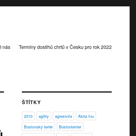
O nás
Termíny dostihů chrtů v Česku pro rok 2022
ŠTÍTKY
2010
agility
agresivita
Akita Inu
Bostonský teriér
Bostonterrier
ů