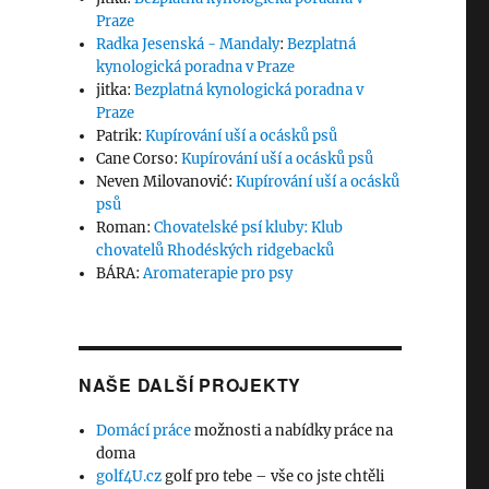
Praze
Radka Jesenská - Mandaly
:
Bezplatná
kynologická poradna v Praze
jitka
:
Bezplatná kynologická poradna v
Praze
Patrik
:
Kupírování uší a ocásků psů
Cane Corso
:
Kupírování uší a ocásků psů
Neven Milovanović
:
Kupírování uší a ocásků
psů
Roman
:
Chovatelské psí kluby: Klub
chovatelů Rhodéských ridgebacků
BÁRA
:
Aromaterapie pro psy
NAŠE DALŠÍ PROJEKTY
Domácí práce
možnosti a nabídky práce na
doma
golf4U.cz
golf pro tebe – vše co jste chtěli