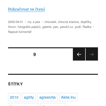
„Vítejte na našem webu pro všec
Pokračovat ve čtení
Publikováno:
Rubriky:
Štítky:
2005-09-01
my a pes
chovatel
,
chovná stanice
,
doplňky
,
fórum
,
fotografie pejsků
,
galerie
,
pes
,
pes4U.cz
,
pudl
,
Radka
pro
Napsat komentář
text
s
názvem
Stránkování
Vítejte
STRÁNKA:
9
na
našem
PŘE
příspěvků
webu
DCH
pro
OZÍ
STRÁ
všechny
NKA
majitele
ŠTÍTKY
pejsků!
2010
agility
agresivita
Akita Inu