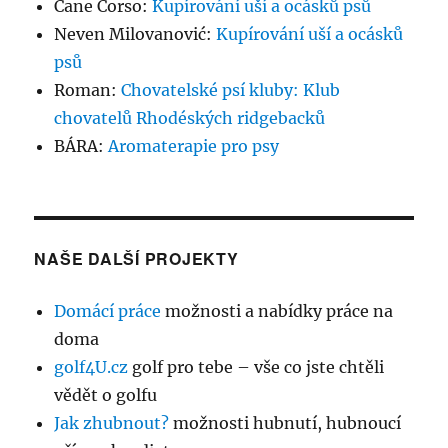
Cane Corso
:
Kupírování uší a ocásků psů
Neven Milovanović
:
Kupírování uší a ocásků
psů
Roman
:
Chovatelské psí kluby: Klub
chovatelů Rhodéských ridgebacků
BÁRA
:
Aromaterapie pro psy
NAŠE DALŠÍ PROJEKTY
Domácí práce
možnosti a nabídky práce na
doma
golf4U.cz
golf pro tebe – vše co jste chtěli
vědět o golfu
Jak zhubnout?
možnosti hubnutí, hubnoucí