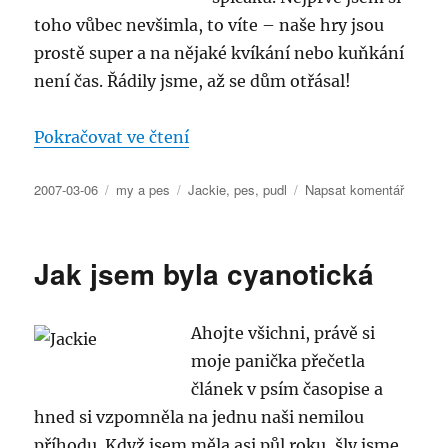
toho vůbec nevšimla, to víte – naše hry jsou
prostě super a na nějaké kvíkání nebo kuňkání
není čas. Řádily jsme, až se dům otřásal!
„Jak jsem přišla o kousek špičák
Pokračovat ve čtení
Publikováno:
Rubriky:
Štítky:
pro
2007-03-06
my a pes
Jackie
,
pes
,
pudl
Napsat komentář
text
s
názve
Jak jsem byla cyanotická
Jak
jsem
přišla
Ahojte všichni, právě si
o
kousek
moje panička přečetla
špičák
článek v psím časopise a
hned si vzpomněla na jednu naši nemilou
příhodu. Když jsem měla asi půl roku, šly jsme