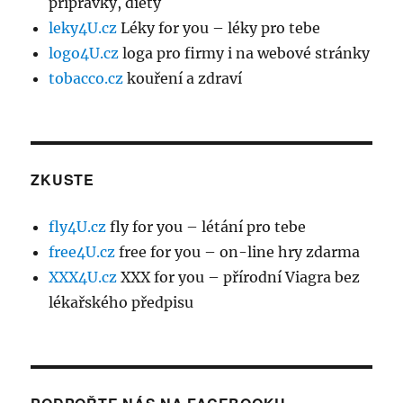
přípravky, diety
leky4U.cz
Léky for you – léky pro tebe
logo4U.cz
loga pro firmy i na webové stránky
tobacco.cz
kouření a zdraví
ZKUSTE
fly4U.cz
fly for you – létání pro tebe
free4U.cz
free for you – on-line hry zdarma
XXX4U.cz
XXX for you – přírodní Viagra bez
lékařského předpisu