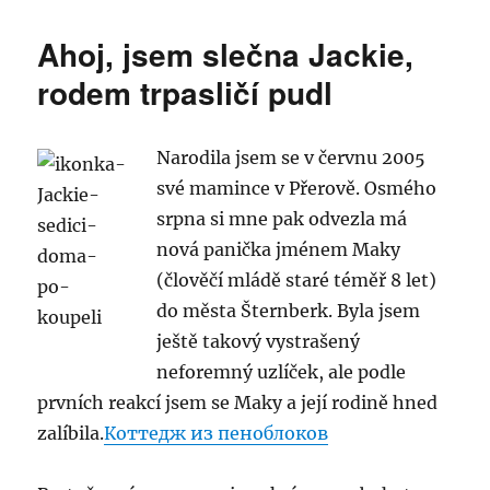
s
názve
Ahoj, jsem slečna Jackie,
Jak
jsem
rodem trpasličí pudl
byla
cyanoti
Narodila jsem se v červnu 2005
své mamince v Přerově. Osmého
srpna si mne pak odvezla má
nová panička jménem Maky
(člověčí mládě staré téměř 8 let)
do města Šternberk. Byla jsem
ještě takový vystrašený
neforemný uzlíček, ale podle
prvních reakcí jsem se Maky a její rodině hned
zalíbila.
Коттедж из пеноблоков