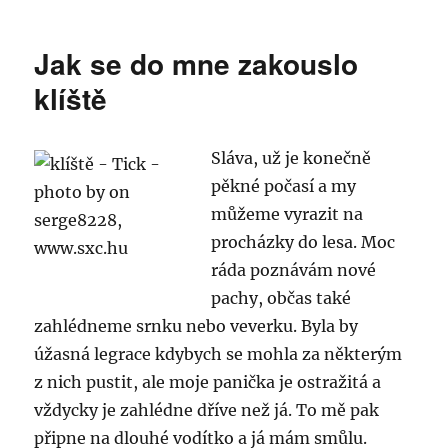
s
názve
Jak se do mne zakouslo
Máme
před
klíště
sebou
nelehk
rozhodn
Sláva, už je konečně
:-).
pěkné počasí a my
můžeme vyrazit na
procházky do lesa. Moc
ráda poznávám nové
pachy, občas také
zahlédneme srnku nebo veverku. Byla by
úžasná legrace kdybych se mohla za některým
z nich pustit, ale moje panička je ostražitá a
vždycky je zahlédne dříve než já. To mě pak
připne na dlouhé vodítko a já mám smůlu.