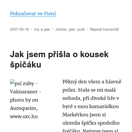
„Jak se do mne zakouslo klíště“
Pokračovat ve čtení
Publikováno:
Rubriky:
Štítky:
pro
2007-05-18
my a pes
Jackie
,
pes
,
pudl
Napsat komentář
text
s
názve
Jak jsem přišla o kousek
Jak
se
špičáku
do
mne
zakous
Pěkný den všem a hlavně
klíště
psům. Stala se mi malá
nehoda, při divoké hře v
bytě s mou kamarádkou
Markétkou jsem si
ulomila špičku spodního
špičáku. Nejprve jsem si