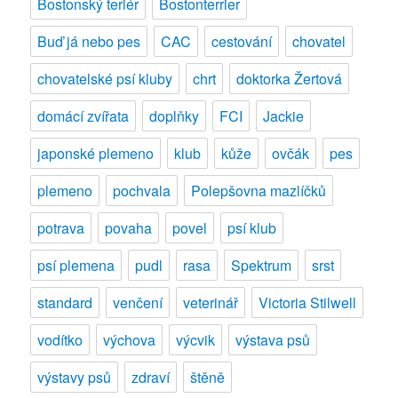
Bostonský teriér
Bostonterrier
Buď já nebo pes
CAC
cestování
chovatel
chovatelské psí kluby
chrt
doktorka Žertová
domácí zvířata
doplňky
FCI
Jackie
japonské plemeno
klub
kůže
ovčák
pes
plemeno
pochvala
Polepšovna mazlíčků
potrava
povaha
povel
psí klub
psí plemena
pudl
rasa
Spektrum
srst
standard
venčení
veterinář
Victoria Stilwell
vodítko
výchova
výcvik
výstava psů
výstavy psů
zdraví
štěně