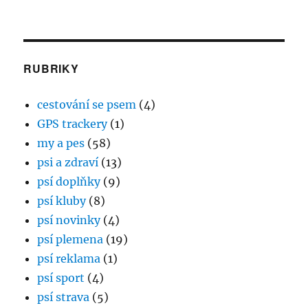
RUBRIKY
cestování se psem
(4)
GPS trackery
(1)
my a pes
(58)
psi a zdraví
(13)
psí doplňky
(9)
psí kluby
(8)
psí novinky
(4)
psí plemena
(19)
psí reklama
(1)
psí sport
(4)
psí strava
(5)