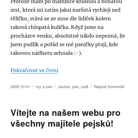
Protože mám po mamince krásnou a bohatou
srst, která mi zatím jaksi narůstá rychleji než
tělíčko, stává se ze mne dle lidiček kolem
taková chlupatá kulička. Když jsme na
procházce venku, absolutně nikdo nepozná, že
jsem pudlík a pořád se mé paničky ptají, kde
takovou nádheru sehnala :-).
„Ahoj, jsem slečna Jackie, rodem 
Pokračovat ve čtení
Publikováno:
Rubriky:
Štítky:
pro
2005-10-01
my a pes
Jackie
,
pes
,
pudl
Napsat komentář
text
s
názve
Vítejte na našem webu pro
Ahoj,
jsem
všechny majitele pejsků!
slečna
Jackie,
rodem