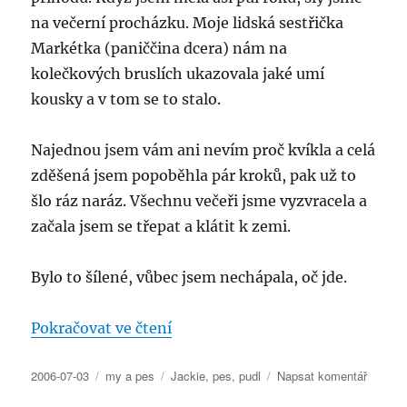
na večerní procházku. Moje lidská sestřička
Markétka (paniččina dcera) nám na
kolečkových bruslích ukazovala jaké umí
kousky a v tom se to stalo.
Najednou jsem vám ani nevím proč kvíkla a celá
zděšená jsem popoběhla pár kroků, pak už to
šlo ráz naráz. Všechnu večeři jsme vyzvracela a
začala jsem se třepat a klátit k zemi.
Bylo to šílené, vůbec jsem nechápala, oč jde.
„Jak jsem byla cyanotická“
Pokračovat ve čtení
Publikováno:
Rubriky:
Štítky:
pro
2006-07-03
my a pes
Jackie
,
pes
,
pudl
Napsat komentář
text