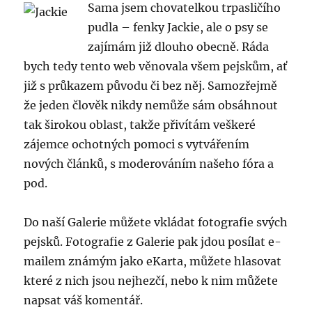
Sama jsem chovatelkou trpasličího
trpaslič
pudla – fenky Jackie, ale o psy se
pudl
zajímám již dlouho obecně. Ráda
bych tedy tento web věnovala všem pejskům, ať
již s průkazem původu či bez něj. Samozřejmě
že jeden člověk nikdy nemůže sám obsáhnout
tak širokou oblast, takže přivítám veškeré
zájemce ochotných pomoci s vytvářením
nových článků, s moderováním našeho fóra a
pod.
Do naší Galerie můžete vkládat fotografie svých
pejsků. Fotografie z Galerie pak jdou posílat e-
mailem známým jako eKarta, můžete hlasovat
které z nich jsou nejhezčí, nebo k nim můžete
napsat váš komentář.