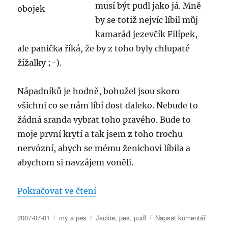
musí být pudl jako já. Mně
by se totiž nejvíc líbil můj
kamarád jezevčík Filípek,
ale panička říká, že by z toho byly chlupaté
žížalky ;-).
Nápadníků je hodně, bohužel jsou skoro
všichni co se nám líbí dost daleko. Nebude to
žádná sranda vybrat toho pravého. Bude to
moje první krytí a tak jsem z toho trochu
nervózní, abych se mému ženichovi líbila a
abychom si navzájem voněli.
„Máme před sebou nelehké rozho
Pokračovat ve čtení
Publikováno:
Rubriky:
Štítky:
pro
2007-07-01
my a pes
Jackie
,
pes
,
pudl
Napsat komentář
text