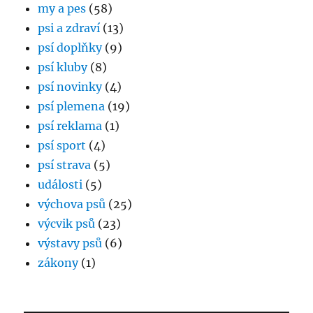
my a pes
(58)
psi a zdraví
(13)
psí doplňky
(9)
psí kluby
(8)
psí novinky
(4)
psí plemena
(19)
psí reklama
(1)
psí sport
(4)
psí strava
(5)
události
(5)
výchova psů
(25)
výcvik psů
(23)
výstavy psů
(6)
zákony
(1)