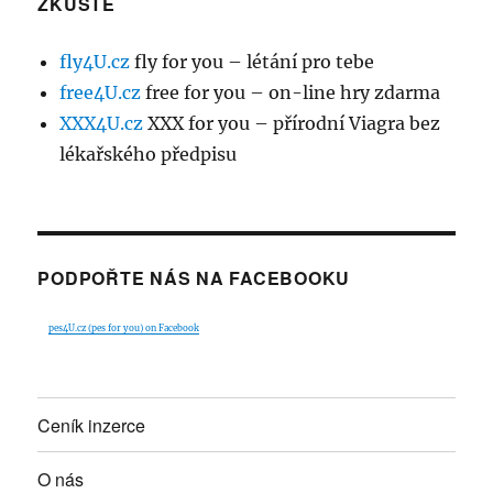
ZKUSTE
fly4U.cz
fly for you – létání pro tebe
free4U.cz
free for you – on-line hry zdarma
XXX4U.cz
XXX for you – přírodní Viagra bez
lékařského předpisu
PODPOŘTE NÁS NA FACEBOOKU
pes4U.cz (pes for you) on Facebook
Ceník inzerce
O nás