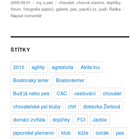
Publikováno:
Rubriky:
Štítky:
2005-09-01
my a pes
chovatel
,
chovná stanice
,
doplňky
,
fórum
,
fotografie pejsků
,
galerie
,
pes
,
pes4U.cz
,
pudl
,
Radka
pro
Napsat komentář
text
s
názvem
Vítejte
na
ŠTÍTKY
našem
webu
2010
agility
agresivita
Akita Inu
pro
všechny
Bostonský teriér
Bostonterrier
majitele
pejsků!
Buď já nebo pes
CAC
cestování
chovatel
chovatelské psí kluby
chrt
doktorka Žertová
domácí zvířata
doplňky
FCI
Jackie
japonské plemeno
klub
kůže
ovčák
pes