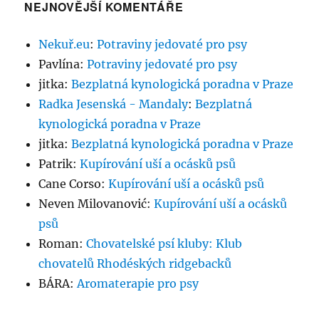
NEJNOVĚJŠÍ KOMENTÁŘE
Nekuř.eu
:
Potraviny jedovaté pro psy
Pavlína
:
Potraviny jedovaté pro psy
jitka
:
Bezplatná kynologická poradna v Praze
Radka Jesenská - Mandaly
:
Bezplatná
kynologická poradna v Praze
jitka
:
Bezplatná kynologická poradna v Praze
Patrik
:
Kupírování uší a ocásků psů
Cane Corso
:
Kupírování uší a ocásků psů
Neven Milovanović
:
Kupírování uší a ocásků
psů
Roman
:
Chovatelské psí kluby: Klub
chovatelů Rhodéských ridgebacků
BÁRA
:
Aromaterapie pro psy