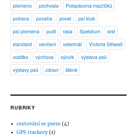
plemeno
pochvala
Polepšovna mazlíčků
potrava
povaha
povel
psí klub
psí plemena
pudl
rasa
Spektrum
srst
standard
venčení
veterinář
Victoria Stilwell
vodítko
výchova
výcvik
výstava psů
výstavy psů
zdraví
štěně
RUBRIKY
cestování se psem
(4)
GPS trackery
(1)