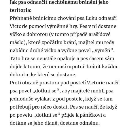
Jak psa odnaučit nechtěnému bránění jeho
teritoria:
Přehnaně bránícímu chování psa Luku odnaučí
Victorie pomocí výměnné hry. Pes v ní dostane
víčko s dobrotou (v tomto případě arašídové
máslo), které zpočátku brání, majitel mu tedy
nabídne druhé víčko a vyřkne povel „vyměň“.
Tato hra se neustále opakuje a pes časem sám
dojde k tomu, že nemusí urputně bránit každou
dobrotu, ke které se dostane.
Proti obraně prostoru pod postelí Victorie naučí
psa povel „dotkni se“, aby majitelé mohli psa
jednoduše vylákat z pod postele, když se tam
potřebují pro něco dostat. Pes se naučí, že když
po povelu „dotkni se“ přijde k páníčkovi a
dotkne se jeho dlaně, dostane odměnu.