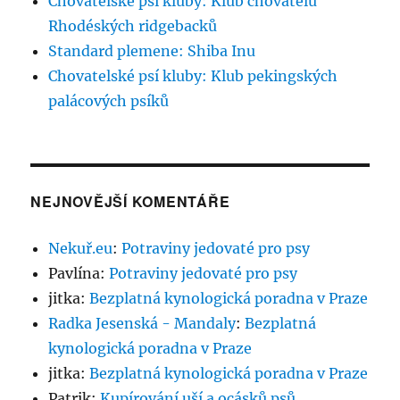
Chovatelské psí kluby: Klub chovatelů
Rhodéských ridgebacků
Standard plemene: Shiba Inu
Chovatelské psí kluby: Klub pekingských
palácových psíků
NEJNOVĚJŠÍ KOMENTÁŘE
Nekuř.eu
:
Potraviny jedovaté pro psy
Pavlína
:
Potraviny jedovaté pro psy
jitka
:
Bezplatná kynologická poradna v Praze
Radka Jesenská - Mandaly
:
Bezplatná
kynologická poradna v Praze
jitka
:
Bezplatná kynologická poradna v Praze
Patrik
:
Kupírování uší a ocásků psů