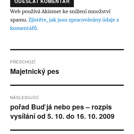
Web používá Akismet ke snížení množství
spamu.
Zjistěte, jak jsou zpracovávány údaje z
komentářů.
Navigace
PŘEDCHOZÍ
pro
Majetnický pes
Předchozí
příspěvek:
příspěvek
NÁSLEDUJÍCÍ
pořad Buď já nebo pes – rozpis
Následující
vysílání od 5. 10. do 16. 10. 2009
příspěvek: