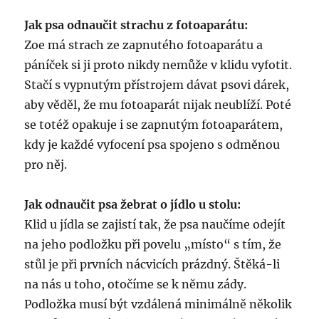
Jak psa odnaučit strachu z fotoaparátu:
Zoe má strach ze zapnutého fotoaparátu a
páníček si ji proto nikdy nemůže v klidu vyfotit.
Stačí s vypnutým přístrojem dávat psovi dárek,
aby věděl, že mu fotoaparát nijak neublíží. Poté
se totéž opakuje i se zapnutým fotoaparátem,
kdy je každé vyfocení psa spojeno s odměnou
pro něj.
Jak odnaučit psa žebrat o jídlo u stolu:
Klid u jídla se zajistí tak, že psa naučíme odejít
na jeho podložku při povelu „místo“ s tím, že
stůl je při prvních nácvicích prázdný. Štěká-li
na nás u toho, otočíme se k němu zády.
Podložka musí být vzdálená minimálně několik