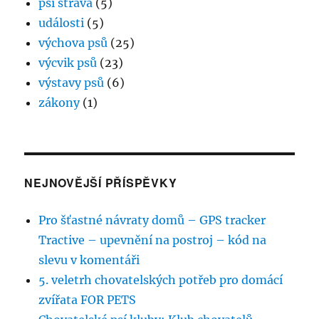
psí strava
(5)
události
(5)
výchova psů
(25)
výcvik psů
(23)
výstavy psů
(6)
zákony
(1)
NEJNOVĚJŠÍ PŘÍSPĚVKY
Pro šťastné návraty domů – GPS tracker
Tractive – upevnění na postroj – kód na
slevu v komentáři
5. veletrh chovatelských potřeb pro domácí
zvířata FOR PETS