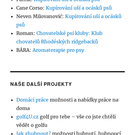
Cane Corso
:
Kupírování uší a ocásků psů
Neven Milovanović
:
Kupírování uší a ocásků
psů
Roman
:
Chovatelské psí kluby: Klub
chovatelů Rhodéských ridgebacků
BÁRA
:
Aromaterapie pro psy
NAŠE DALŠÍ PROJEKTY
Domácí práce
možnosti a nabídky práce na
doma
golf4U.cz
golf pro tebe – vše co jste chtěli
vědět o golfu
Jak zhubnout?
možnosti hubnutí, hubnoucí