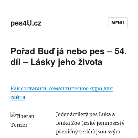
pes4U.cz
MENU
Pořad Buď já nebo pes – 54.
díl – Lásky jeho života
Как составить семантическое ядро для
сайта
Jedenáctiletý pes Luka a
fenka Zoe (irský jemnosrstý
pšeničný teriér) jsou svým