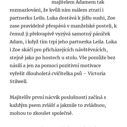
majitelem Adamem tak
rozmazlováni, že kvůli nim málem ztratí i
partnerku Leilu. Luka dostává k jídlu sushi, Zoe
zase pravidelně přespává v manželské posteli, k
čemuž ji překvapivě vyzývá samotný páníček
Adam, i když tím trpí jeho partnerka Leila. Luka
i Zoe skáčí pro přicházejících návštěvnících,
stejně jako po hostech u stolu. Vše pomůže bez
násilí a jen za pomoci pozitivní motivace
vyřešit dlouholetá cvičitelka psů – Victoria
Stilwell.
Majitelův první nácvik poslušnosti začíná s
každým psem zvlášť a jakmile to zvládnou,
mohou to zkoušet společně.