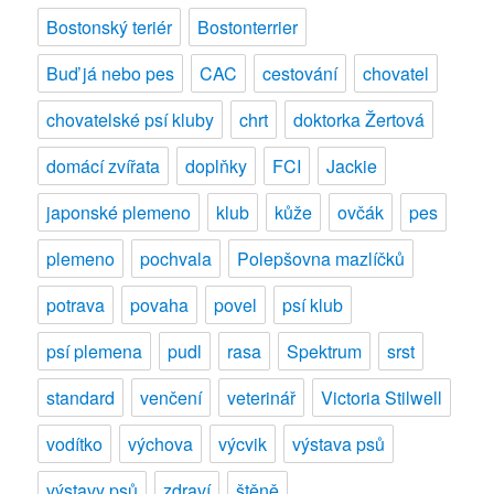
Bostonský teriér
Bostonterrier
Buď já nebo pes
CAC
cestování
chovatel
chovatelské psí kluby
chrt
doktorka Žertová
domácí zvířata
doplňky
FCI
Jackie
japonské plemeno
klub
kůže
ovčák
pes
plemeno
pochvala
Polepšovna mazlíčků
potrava
povaha
povel
psí klub
psí plemena
pudl
rasa
Spektrum
srst
standard
venčení
veterinář
Victoria Stilwell
vodítko
výchova
výcvik
výstava psů
výstavy psů
zdraví
štěně