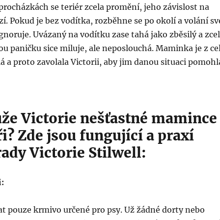
rocházkách se teriér zcela promění, jeho závislost na
zí. Pokud je bez vodítka, rozběhne se po okolí a volání sv
ignoruje. Uvázaný na vodítku zase tahá jako zběsilý a zce
ou paničku sice miluje, ale neposlouchá. Maminka je z ce
lá a proto zavolala Victorii, aby jim danou situaci pomohl
že Victorie nešťastné mamince
eři? Zde jsou fungující a praxí
ady Victorie Stilwell:
i:
at pouze krmivo určené pro psy. Už žádné dorty nebo