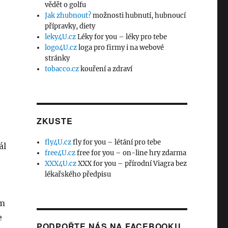
vědět o golfu
Jak zhubnout?
možnosti hubnutí, hubnoucí
přípravky, diety
leky4U.cz
Léky for you – léky pro tebe
logo4U.cz
loga pro firmy i na webové
stránky
tobacco.cz
kouření a zdraví
ZKUSTE
fly4U.cz
fly for you – létání pro tebe
ál
free4U.cz
free for you – on-line hry zdarma
XXX4U.cz
XXX for you – přírodní Viagra bez
lékařského předpisu
om
e
PODPOŘTE NÁS NA FACEBOOKU