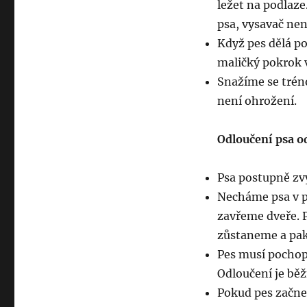
ležet na podlaze
psa, vysavač nen
Když pes dělá po
maličký pokrok 
Snažíme se tréno
není ohrožení.
Odloučení psa o
Psa postupně zv
Necháme psa v p
zavřeme dveře. P
zůstaneme a pak
Pes musí pochop
Odloučení je běž
Pokud pes začne 