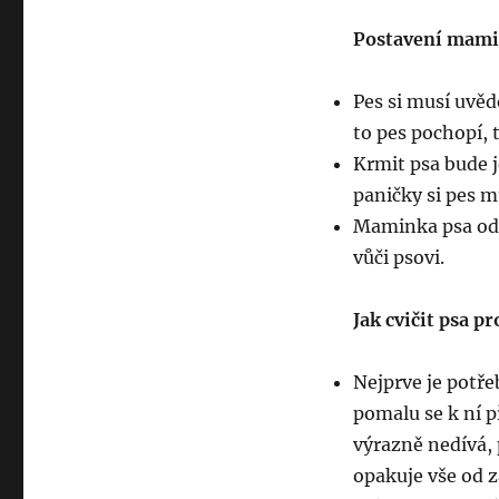
Postavení mamin
Pes si musí uvěd
to pes pochopí, 
Krmit psa bude 
paničky si pes m
Maminka psa odm
vůči psovi.
Jak cvičit psa 
Nejprve je potře
pomalu se k ní p
výrazně nedívá, 
opakuje vše od 