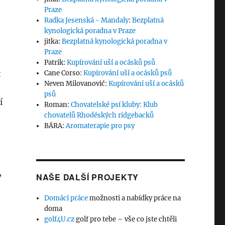
Praze
Radka Jesenská - Mandaly
:
Bezplatná
kynologická poradna v Praze
jitka
:
Bezplatná kynologická poradna v
Praze
Patrik
:
Kupírování uší a ocásků psů
t
Cane Corso
:
Kupírování uší a ocásků psů
Neven Milovanović
:
Kupírování uší a ocásků
psů
í
Roman
:
Chovatelské psí kluby: Klub
chovatelů Rhodéských ridgebacků
BÁRA
:
Aromaterapie pro psy
,
NAŠE DALŠÍ PROJEKTY
Domácí práce
možnosti a nabídky práce na
doma
golf4U.cz
golf pro tebe – vše co jste chtěli