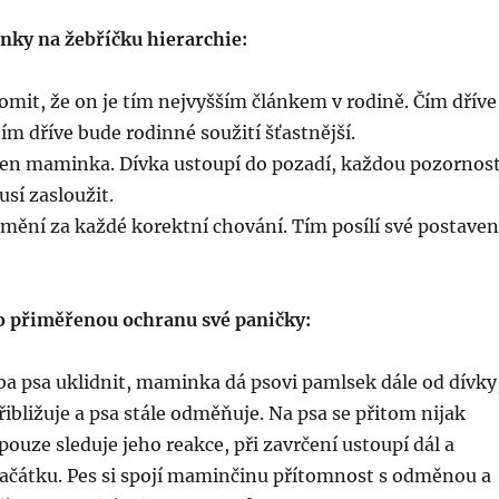
ky na žebříčku hierarchie:
omit, že on je tím nejvyšším článkem v rodině. Čím dříve
tím dříve bude rodinné soužití šťastnější.
jen maminka. Dívka ustoupí do pozadí, každou pozornos
usí zasloužit.
ění za každé korektní chování. Tím posílí své postaven
pro přiměřenou ochranu své paničky:
ba psa uklidnit, maminka dá psovi pamlsek dále od dívky
řibližuje a psa stále odměňuje. Na psa se přitom nijak
pouze sleduje jeho reakce, při zavrčení ustoupí dál a
začátku. Pes si spojí maminčinu přítomnost s odměnou a