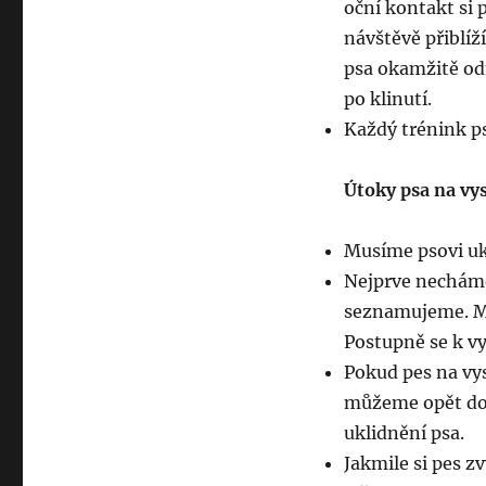
oční kontakt si 
návštěvě přiblíž
psa okamžitě od
po klinutí.
Každý trénink p
Útoky psa na vy
Musíme psovi uká
Nejprve necháme
seznamujeme. Mů
Postupně se k vy
Pokud pes na vys
můžeme opět do 
uklidnění psa.
Jakmile si pes 