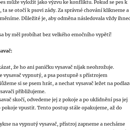
pes může vyložit jako výzvu ke konfliktu. Pokud se pes k
í, ta se otočí k psovi zády. Za správné chování klikneme a
měníme. Důležité je, aby odměna následovala vždy ihne
sa by měl probíhat bez velkého emočního vypětí!
savač:
zat, že ho ani paničku vysavač nijak neohrožuje.
 vysavač vypnutý, a psa postupně s přístrojem
žeme si se psem hrát, a nechat vysavač ležet na podlaz
savači přibližujeme.
avač skočí, odvedeme jej z pokoje a po uklidnění psa jej
pokoje vpustit. Tento postup stále opakujeme, až do
zvykne na vypnutý vysavač, přístroj zapneme a necháme