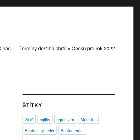
O nás
Termíny dostihů chrtů v Česku pro rok 2022
ŠTÍTKY
2010
agility
agresivita
Akita Inu
Bostonský teriér
Bostonterrier