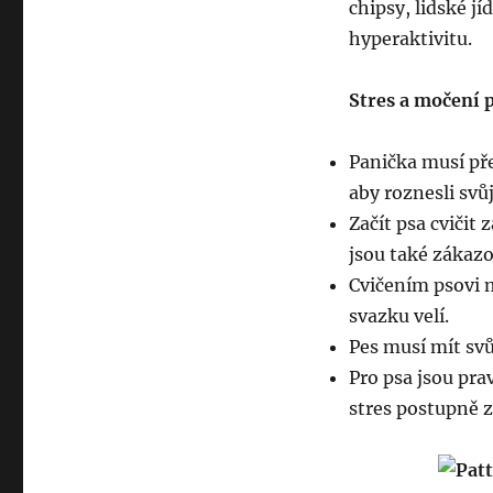
chipsy, lidské j
hyperaktivitu.
Stres a močení p
Panička musí přev
aby roznesli svů
Začít psa cvičit
jsou také zákazo
Cvičením psovi m
svazku velí.
Pes musí mít svů
Pro psa jsou pra
stres postupně z