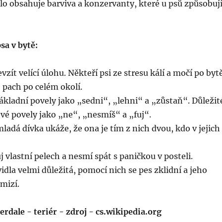
ídlo obsahuje barviva a konzervanty, které u psů způsobuj
sa v bytě:
zít velící úlohu. Někteří psi ze stresu kálí a močí po byt
j pach po celém okolí.
 základní povely jako „sedni“, „lehni“ a „zůstaň“. Důležit
vé povely jako „ne“, „nesmíš“ a „fuj“.
ladá dívka ukáže, že ona je tím z nich dvou, kdo v jejich
j vlastní pelech a nesmí spát s paničkou v posteli.
vidla velmi důležitá, pomocí nich se pes zklidní a jeho
mizí.