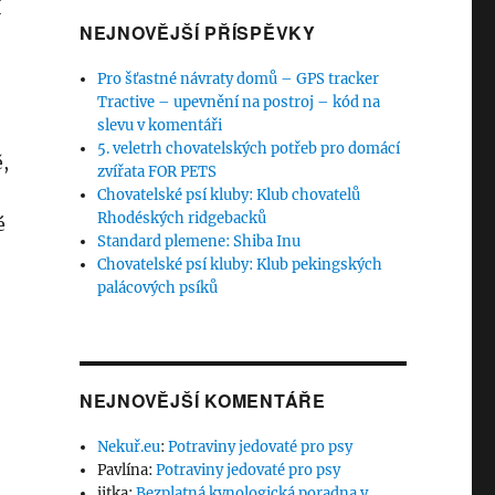
í
NEJNOVĚJŠÍ PŘÍSPĚVKY
Pro šťastné návraty domů – GPS tracker
Tractive – upevnění na postroj – kód na
slevu v komentáři
5. veletrh chovatelských potřeb pro domácí
ě,
zvířata FOR PETS
Chovatelské psí kluby: Klub chovatelů
Rhodéských ridgebacků
é
Standard plemene: Shiba Inu
Chovatelské psí kluby: Klub pekingských
palácových psíků
NEJNOVĚJŠÍ KOMENTÁŘE
Nekuř.eu
:
Potraviny jedovaté pro psy
Pavlína
:
Potraviny jedovaté pro psy
jitka
:
Bezplatná kynologická poradna v