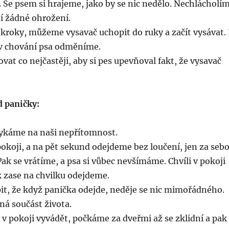
. Se psem si hrajeme, jako by se nic nedělo. Nechlácholí
í žádné ohrožení.
kroky, můžeme vysavač uchopit do ruky a začít vysávat. 
v chování psa odměníme.
vat co nejčastěji, aby si pes upevňoval fakt, že vysavač
d paničky:
ykáme na naši nepřítomnost.
okoji, a na pět sekund odejdeme bez loučení, jen za seb
ak se vrátíme, a psa si vůbec nevšímáme. Chvíli v pokoji
 zase na chvilku odejdeme.
it, že když panička odejde, neděje se nic mimořádného.
ná součást života.
v pokoji vyvádět, počkáme za dveřmi až se zklidní a pak