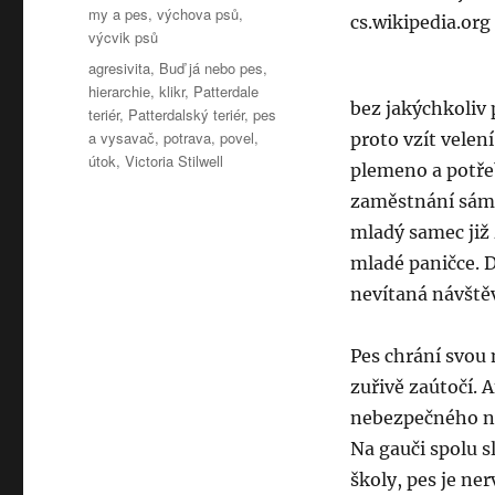
Rubriky:
my a pes
,
výchova psů
,
výcvik psů
Štítky:
agresivita
,
Buď já nebo pes
,
hierarchie
,
klikr
,
Patterdale
bez jakýchkoliv 
teriér
,
Patterdalský teriér
,
pes
a vysavač
,
potrava
,
povel
,
proto vzít velení
útok
,
Victoria Stilwell
plemeno a potře
zaměstnání sám a
mladý samec již 
mladé paničce. 
nevítaná návštěv
Pes chrání svou 
zuřivě zaútočí. 
nebezpečného na
Na gauči spolu sl
školy, pes je ne