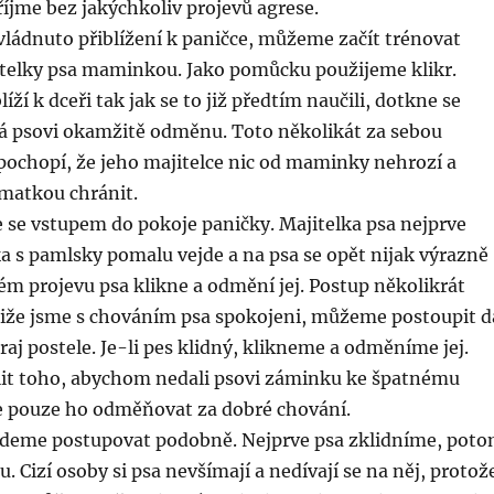
říjme bez jakýchkoliv projevů agrese.
ládnuto přiblížení k paničce, můžeme začít trénovat
itelky psa maminkou. Jako pomůcku použijeme klikr.
ží k dceři tak jak se to již předtím naučili, dotkne se
dá psovi okamžitě odměnu. Toto několikát za sebou
pochopí, že jeho majitelce nic od maminky nehrozí a
 matkou chránit.
 se vstupem do pokoje paničky. Majitelka psa nejprve
a s pamlsky pomalu vejde a na psa se opět nijak výrazně
ném projevu psa klikne a odmění jej. Postup několikrát
liže jsme s chováním psa spokojeni, můžeme postoupit d
kraj postele. Je-li pes klidný, klikneme a odměníme jej.
lit toho, abychom nedali psovi záminku ke špatnému
je pouze ho odměňovat za dobré chování.
deme postupovat podobně. Nejprve psa zklidníme, pot
. Cizí osoby si psa nevšímají a nedívají se na něj, protož