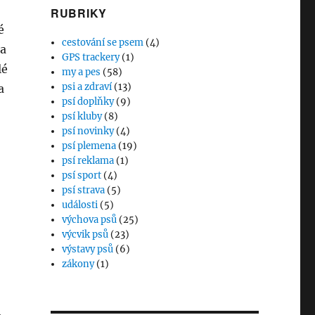
RUBRIKY
é
cestování se psem
(4)
la
GPS trackery
(1)
lé
my a pes
(58)
psi a zdraví
(13)
a
psí doplňky
(9)
psí kluby
(8)
psí novinky
(4)
psí plemena
(19)
psí reklama
(1)
psí sport
(4)
psí strava
(5)
události
(5)
výchova psů
(25)
výcvik psů
(23)
výstavy psů
(6)
zákony
(1)