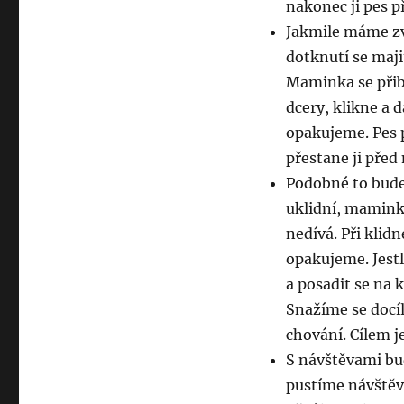
nakonec ji pes p
Jakmile máme zv
dotknutí se maj
Maminka se přiblí
dcery, klikne a 
opakujeme. Pes 
přestane ji před
Podobné to bude
uklidní, mamink
nedívá. Při klid
opakujeme. Jest
a posadit se na 
Snažíme se docí
chování. Cílem 
S návštěvami bu
pustíme návštěvu