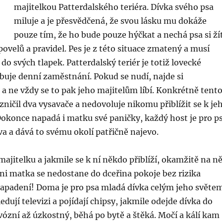
majitelkou Patterdalského teriéra. Dívka svého psa
miluje a je přesvědčená, že svou lásku mu dokáže
pouze tím, že ho bude pouze hýčkat a nechá psa si ží
povelů a pravidel. Pes je z této situace zmatený a musí
 do svých tlapek. Patterdalský teriér je totiž lovecké
buje denní zaměstnání. Pokud se nudí, najde si
 ne vždy se to pak jeho majitelům líbí. Konkrétně tent
zničil dva vysavače a nedovoluje nikomu přiblížit se k je
Dokonce napadá i matku své paničky, každý host je pro p
a a dává to svému okolí patřičně najevo.
majitelku a jakmile se k ní někdo přiblíží, okamžitě na ně
Ani matka se nedostane do dceřina pokoje bez rizika
padení! Doma je pro psa mladá dívka celým jeho světem
edují televizi a pojídají chipsy, jakmile odejde dívka do
rvózní až úzkostný, běhá po bytě a štěká. Močí a kálí kam