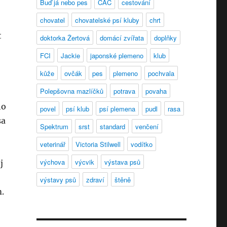
Buď já nebo pes
CAC
cestování
chovatel
chovatelské psí kluby
chrt
t
doktorka Žertová
domácí zvířata
doplňky
FCI
Jackie
japonské plemeno
klub
kůže
ovčák
pes
plemeno
pochvala
Polepšovna mazlíčků
potrava
povaha
o
ho
povel
psí klub
psí plemena
pudl
rasa
sa
Spektrum
srst
standard
venčení
veterinář
Victoria Stilwell
vodítko
výchova
výcvik
výstava psů
j
výstavy psů
zdraví
štěně
.