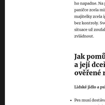
ho napadne. Na p
paničce zcela mi
majitelky zcela 
bez kontroly. Sv
situace už zoufa
zvládnout.
Jak pomů
a její dc
ověřené r
Lidské jídlo a ps
Pes musí dostáv