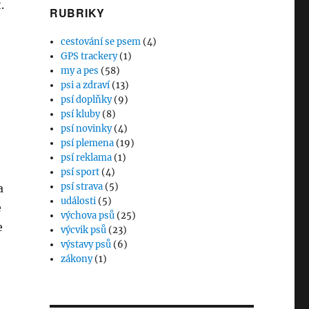
.
RUBRIKY
cestování se psem
(4)
GPS trackery
(1)
my a pes
(58)
psi a zdraví
(13)
psí doplňky
(9)
psí kluby
(8)
psí novinky
(4)
psí plemena
(19)
psí reklama
(1)
psí sport
(4)
psí strava
(5)
a
události
(5)
e
výchova psů
(25)
e
výcvik psů
(23)
výstavy psů
(6)
zákony
(1)