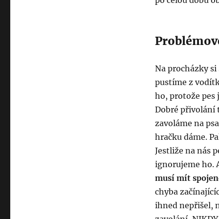
po celou dobu ob
Problémové
Na procházky si
pustíme z vodít
ho, protože pes 
Dobré přivolání
zavoláme na psa
hračku dáme. Pa
Jestliže na nás 
ignorujeme ho. 
musí mít spojen
chyba začínajícíc
ihned nepřišel, 