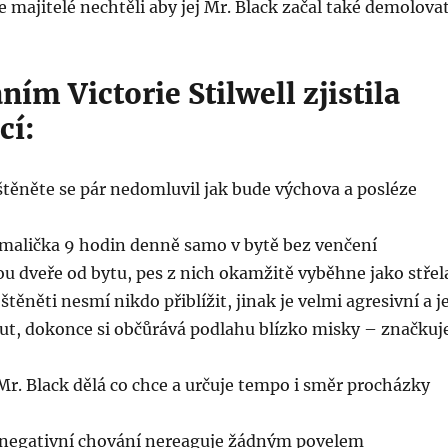
 majitelé nechtěli aby jej Mr. Black začal také demolovat
ím Victorie Stilwell zjistila
cí:
těněte se pár nedomluvil jak bude výchova a posléze
odmalička 9 hodin denně samo v bytě bez venčení
ou dveře od bytu, pes z nich okamžitě vyběhne jako střel
štěněti nesmí nikdo přiblížit, jinak je velmi agresivní a j
t, dokonce si občůrává podlahu blízko misky – značkuj
Mr. Black dělá co chce a určuje tempo i směr procházky
 negativní chování nereaguje žádným povelem