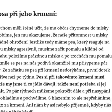
psa při jeho krmení:
bychom měli štěně učit, že mu občas chytneme do misky.
lobíme, jen mu ukazujeme, že naše přítomnost u misky
dné ohrožení. Jestliže tedy máme psa, který reaguje na
 u misky agresivně, musíme začít pomalu a klidně od
lahu položíme prázdnou misku a po trochách mu pomalu
kmile se pes na nás podívá okamžitě mu přisypeme pár
. Ze začátku se psa při krmení nedotýkáme, první dotek
dříve než po týdnu.
Pes si při takovémto krmení musí
e my jsme ti co jídlo dávají, takže není potřeba si jej
it.
Po pár týdnech můžeme pokročit dále a při nasypání
 pohladíme a pochválíme. S hlazením to ale nepřeháníme,
x za krmení. Ani nám by asi nebylo příjemné, kdyby nás