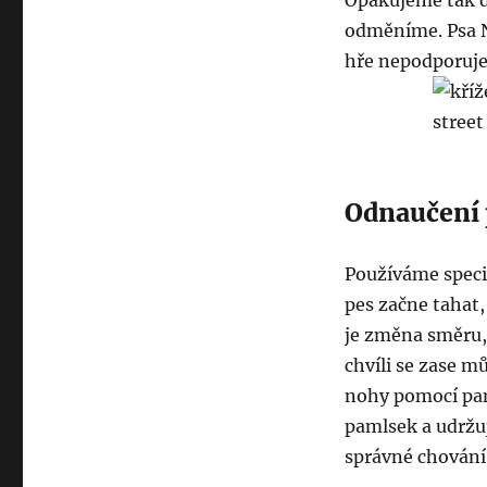
Opakujeme tak d
odměníme. Psa N
hře nepodporuje
Odnaučení 
Používáme speciá
pes začne tahat,
je změna směru,
chvíli se zase m
nohy pomocí paml
pamlsek a udržu
správné chován