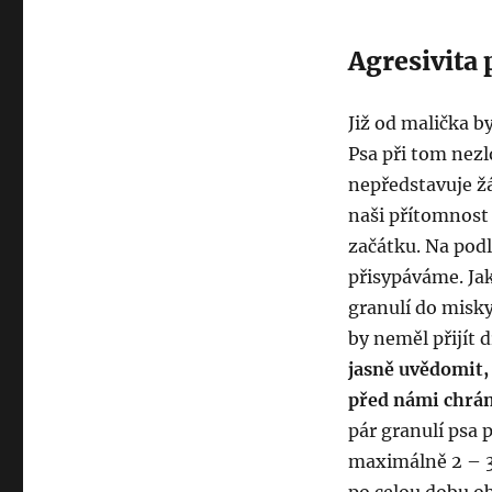
Agresivita 
Již od malička 
Psa při tom nez
nepředstavuje žá
naši přítomnost
začátku. Na pod
přisypáváme. Ja
granulí do misky
by neměl přijít 
jasně uvědomit, ž
před námi chrán
pár granulí psa
maximálně 2 – 3