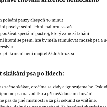
m polední pauzy alespoň 30 minut
dní povely: sedni, lehni, nahoru, vstaň
používat speciální postroj, který zamezí tahání
ými hrami se psem, hra by měla stimulovat mozek psa a n
resivitu
že při krmení není majitel žádná hrozba
t skákání psa po lidech:
pes začne skákat, otočíme se zády a ignorujeme ho. Poku
ipneme psa na vodítko a při nežádoucím chování –
 psa do jiné místnosti a za pár sekund se vrátíme.