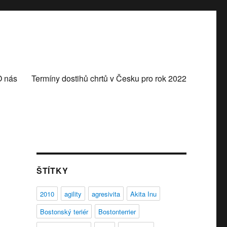
O nás
Termíny dostihů chrtů v Česku pro rok 2022
ŠTÍTKY
2010
agility
agresivita
Akita Inu
Bostonský teriér
Bostonterrier