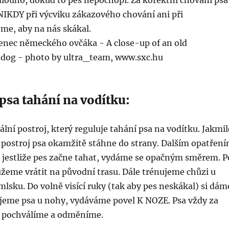
louho, dokud to pes nepochopí. Za korektní chování psa
IKDY při výcviku zákazového chování ani při
me, aby na nás skákal.
psa tahání na vodítku:
lní postroj, který reguluje tahání psa na vodítku. Jakmil
 postroj psa okamžitě stáhne do strany. Dalším opatřen
 jestliže pes začne tahat, vydáme se opačným směrem. P
ůžeme vrátit na původní trasu. Dále trénujeme chůzi u
sku. Do volně visící ruky (tak aby pes neskákal) si dám
jeme psa u nohy, vydáváme povel K NOZE. Psa vždy za
í pochválíme a odměníme.