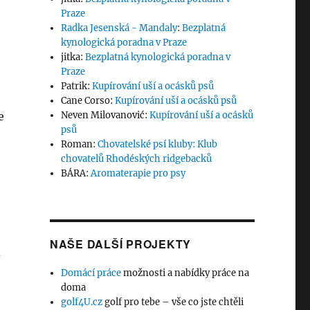
Praze
Radka Jesenská - Mandaly
:
Bezplatná
kynologická poradna v Praze
jitka
:
Bezplatná kynologická poradna v
Praze
Patrik
:
Kupírování uší a ocásků psů
Cane Corso
:
Kupírování uší a ocásků psů
e
Neven Milovanović
:
Kupírování uší a ocásků
psů
Roman
:
Chovatelské psí kluby: Klub
chovatelů Rhodéských ridgebacků
BÁRA
:
Aromaterapie pro psy
NAŠE DALŠÍ PROJEKTY
d
Domácí práce
možnosti a nabídky práce na
doma
golf4U.cz
golf pro tebe – vše co jste chtěli