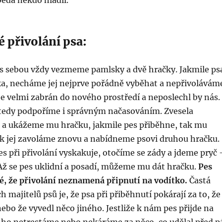
ěda někdo hladil.
 přivolání psa:
 s sebou vždy vezmeme pamlsky a dvě hračky. Jakmile ps
ka, necháme jej nejprve pořádně vyběhat a nepřivolávám
je velmi zabrán do nového prostředí a neposlechl by nás.
 tedy podpoříme i správným načasováním. Zvesela
 a ukážeme mu hračku, jakmile pes přiběhne, tak mu
k jej zavoláme znovu a nabídneme psovi druhou hračku.
pes při přivolání vyskakuje, otočíme se zády a jdeme pryč 
Až se pes uklidní a posadí, můžeme mu dát hračku.
Pes
é, že přivolání neznamená připnutí na vodítko.
Častá
h majitelů psů je, že psa při přiběhnutí pokárají za to, že
nebo že vyvedl něco jiného. Jestliže k nám pes přijde na