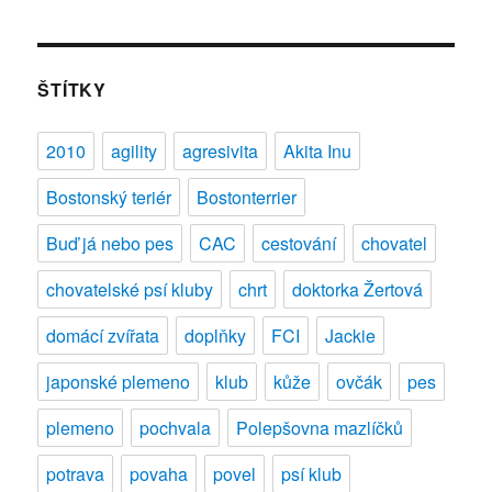
s
názvem
Výběr
psa:
ŠTÍTKY
malý
nebo
2010
agility
agresivita
Akita Inu
velký,
pes
Bostonský teriér
Bostonterrier
nebo
fena?
Buď já nebo pes
CAC
cestování
chovatel
chovatelské psí kluby
chrt
doktorka Žertová
domácí zvířata
doplňky
FCI
Jackie
japonské plemeno
klub
kůže
ovčák
pes
plemeno
pochvala
Polepšovna mazlíčků
potrava
povaha
povel
psí klub