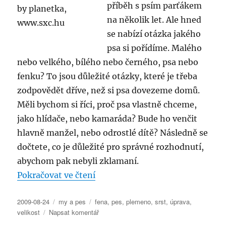
příběh s psím parťákem
na několik let. Ale hned
se nabízí otázka jakého
psa si pořídíme. Malého
nebo velkého, bílého nebo černého, psa nebo
fenku? To jsou důležité otázky, které je třeba
zodpovědět dříve, než si psa dovezeme domů.
Měli bychom si říci, proč psa vlastně chceme,
jako hlídače, nebo kamaráda? Bude ho venčit
hlavně manžel, nebo odrostlé dítě? Následně se
dočtete, co je důležité pro správné rozhodnutí,
abychom pak nebyli zklamaní.
„Výběr psa: malý nebo velký, pe
Pokračovat ve čtení
Publikováno:
Rubriky:
Štítky:
2009-08-24
my a pes
fena
,
pes
,
plemeno
,
srst
,
úprava
,
pro
velikost
Napsat komentář
text