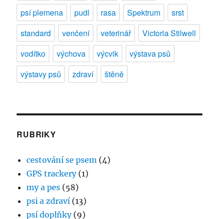
psí plemena
pudl
rasa
Spektrum
srst
standard
venčení
veterinář
Victoria Stilwell
vodítko
výchova
výcvik
výstava psů
výstavy psů
zdraví
štěně
RUBRIKY
cestování se psem
(4)
GPS trackery
(1)
my a pes
(58)
psi a zdraví
(13)
psí doplňky
(9)