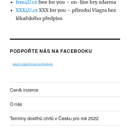
free4U.cz
free for you – on-line hry zdarma
XXX4U.cz
XXX for you – přírodní Viagra bez
lékařského předpisu
PODPOŘTE NÁS NA FACEBOOKU
pes4U.cz (pes for you) on Facebook
Ceník inzerce
O nás
Termíny dostihů chrtů v Česku pro rok 2022