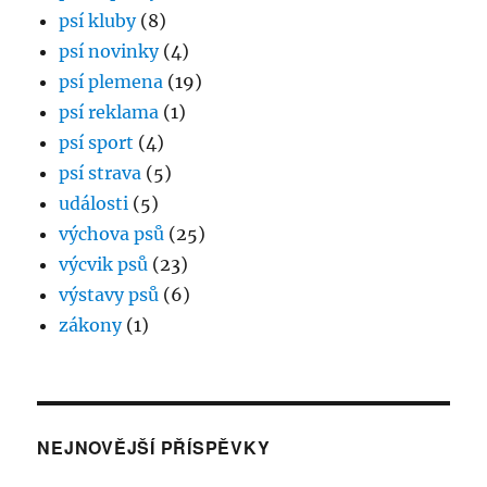
psí kluby
(8)
psí novinky
(4)
psí plemena
(19)
psí reklama
(1)
psí sport
(4)
psí strava
(5)
události
(5)
výchova psů
(25)
výcvik psů
(23)
výstavy psů
(6)
zákony
(1)
NEJNOVĚJŠÍ PŘÍSPĚVKY