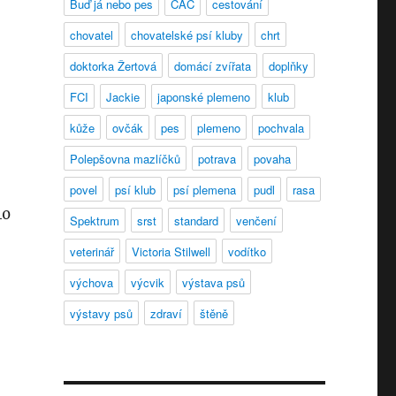
Buď já nebo pes
CAC
cestování
chovatel
chovatelské psí kluby
chrt
doktorka Žertová
domácí zvířata
doplňky
FCI
Jackie
japonské plemeno
klub
kůže
ovčák
pes
plemeno
pochvala
Polepšovna mazlíčků
potrava
povaha
povel
psí klub
psí plemena
pudl
rasa
40
Spektrum
srst
standard
venčení
veterinář
Victoria Stilwell
vodítko
výchova
výcvik
výstava psů
výstavy psů
zdraví
štěně