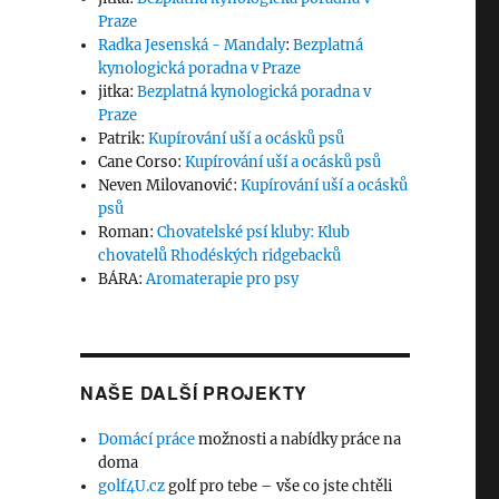
Praze
Radka Jesenská - Mandaly
:
Bezplatná
kynologická poradna v Praze
jitka
:
Bezplatná kynologická poradna v
Praze
Patrik
:
Kupírování uší a ocásků psů
Cane Corso
:
Kupírování uší a ocásků psů
Neven Milovanović
:
Kupírování uší a ocásků
psů
Roman
:
Chovatelské psí kluby: Klub
chovatelů Rhodéských ridgebacků
BÁRA
:
Aromaterapie pro psy
NAŠE DALŠÍ PROJEKTY
Domácí práce
možnosti a nabídky práce na
doma
golf4U.cz
golf pro tebe – vše co jste chtěli