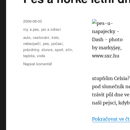
Publikováno:
2009-08-03
Rubriky:
my a pes
,
psi a zdraví
Štítky:
auto
,
cestování
,
kolo
,
nebezpečí
,
pes
,
počasí
,
prázdniny
,
slunce
,
sport
,
stín
,
teplota
,
voda
pro
Napsat komentář
text
s
stupňům Celsia? 
názvem
pod slunečník ne
Pes
a
trávit půl dne v
horké
naši pejsci, kdy
letní
dny
Pokračovat ve čt