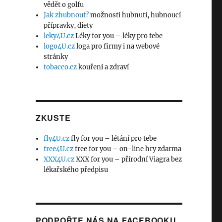
vědět o golfu
Jak zhubnout?
možnosti hubnutí, hubnoucí
přípravky, diety
leky4U.cz
Léky for you – léky pro tebe
logo4U.cz
loga pro firmy i na webové
stránky
tobacco.cz
kouření a zdraví
ZKUSTE
fly4U.cz
fly for you – létání pro tebe
free4U.cz
free for you – on-line hry zdarma
XXX4U.cz
XXX for you – přírodní Viagra bez
lékařského předpisu
PODPOŘTE NÁS NA FACEBOOKU