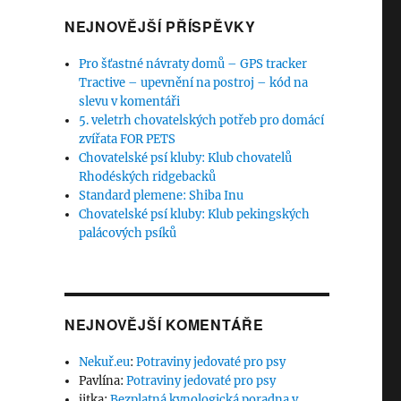
NEJNOVĚJŠÍ PŘÍSPĚVKY
Pro šťastné návraty domů – GPS tracker
Tractive – upevnění na postroj – kód na
slevu v komentáři
5. veletrh chovatelských potřeb pro domácí
zvířata FOR PETS
Chovatelské psí kluby: Klub chovatelů
Rhodéských ridgebacků
Standard plemene: Shiba Inu
Chovatelské psí kluby: Klub pekingských
palácových psíků
NEJNOVĚJŠÍ KOMENTÁŘE
Nekuř.eu
:
Potraviny jedovaté pro psy
Pavlína
:
Potraviny jedovaté pro psy
jitka
:
Bezplatná kynologická poradna v