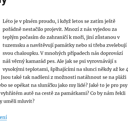
Léto je v plném proudu, i když letos se zatím ještě
pořádně nestačilo projevit. Mnozí z nás vyjedou za
teplým počasím do zahraničí k moři, jiní zůstanou v
tuzemsku a navštěvují památky nebo si třeba zvelebují
svou chaloupku. V mnohých případech nás doprovází
náš věrný kamarád pes. Ale jak se psi vyrovnávájí s
vysokými teplotami, šplhajícími na slunci někdy až ke 
Jsou také tak nadšeni z možnosti natáhnout se na pláži
bo se opékat na sluníčku jako my lidé? Jaké to je pro psy
e vyhřátém autě na cestě za památkami? Co by nám řekli
by uměli mluvit?
„Pes a horké letní dny“
ení