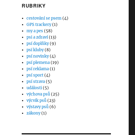
RUBRIKY
cestování se psem
(4)
GPS trackery
(1)
my a pes
(58)
psi a zdraví
(13)
psí doplňky
(9)
psí kluby
(8)
psí novinky
(4)
psí plemena
(19)
psí reklama
(1)
psí sport
(4)
psí strava
(5)
události
(5)
výchova psů
(25)
výcvik psů
(23)
výstavy psů
(6)
zákony
(1)