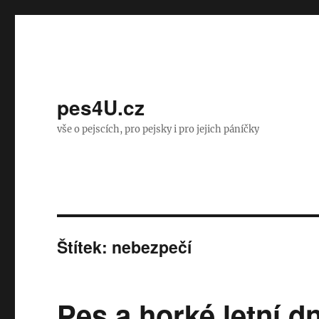
pes4U.cz
vše o pejscích, pro pejsky i pro jejich páníčky
Štítek:
nebezpečí
Pes a horké letní d