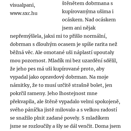
štěnětem dobrmana s
kupírovanýma ušima i
ocáskem. Nad ocáskem
jsem ani nějak
nepřemýšlela, jaksi mi to přišlo normální,
dobrman s dlouhým ocasem je spíše rarita než
běžná věc. Ale omotané uši náplastí upoutaly
mou pozornost. Mladík mi bez uzardění sdělil,
že jeho pes má uši kupírované proto, aby
vypadal jako opravdový dobrman. Na moje
námitky, že to musí určitě strašně bolet, jen
pokrčil rameny. Jeho lhostejnost mne
překvapila, ale štěně vypadalo velmi spokojeně,
svého páníčka jistě milovalo a s velkou radostí
se snažilo plnit zadané povely. S mladíkem
jsme se rozloučily a šly se dál venčit. Doma jsem