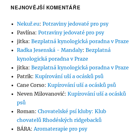
NEJNOVĚJŠÍ KOMENTÁŘE
Nekuř.eu
:
Potraviny jedovaté pro psy
Pavlína
:
Potraviny jedovaté pro psy
jitka
:
Bezplatná kynologická poradna v Praze
Radka Jesenská - Mandaly
:
Bezplatná
kynologická poradna v Praze
jitka
:
Bezplatná kynologická poradna v Praze
Patrik
:
Kupírování uší a ocásků psů
Cane Corso
:
Kupírování uší a ocásků psů
Neven Milovanović
:
Kupírování uší a ocásků
psů
Roman
:
Chovatelské psí kluby: Klub
chovatelů Rhodéských ridgebacků
BÁRA
:
Aromaterapie pro psy