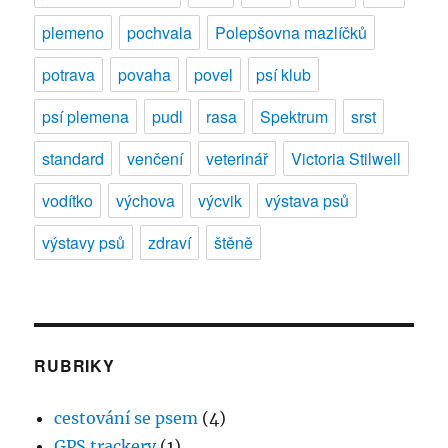
plemeno
pochvala
Polepšovna mazlíčků
potrava
povaha
povel
psí klub
psí plemena
pudl
rasa
Spektrum
srst
standard
venčení
veterinář
Victoria Stilwell
vodítko
výchova
výcvik
výstava psů
výstavy psů
zdraví
štěně
RUBRIKY
cestování se psem
(4)
GPS trackery
(1)