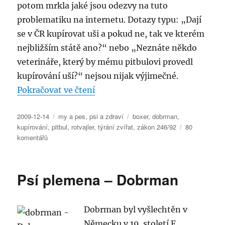
potom mrkla jaké jsou odezvy na tuto
problematiku na internetu. Dotazy typu: „Dají
se v ČR kupírovat uši a pokud ne, tak ve kterém
nejbližším státě ano?“ nebo „Neznáte někdo
veterináře, který by mému pitbulovi provedl
kupírování uší?“ nejsou nijak výjimečné.
„Kupírování uší a ocásků psů“
Pokračovat ve čtení
Publikováno:
Rubriky:
Štítky:
2009-12-14
my a pes
,
psi a zdraví
boxer
,
dobrman
,
kupírování
,
pitbul
,
rotvajler
,
týrání zvířat
,
zákon 246/92
80
u
komentářů
textu
s
názvem
Psí plemena – Dobrman
Kupírování
uší
a
Dobrman byl vyšlechtěn v
ocásků
psů
Německu v 19. století F.