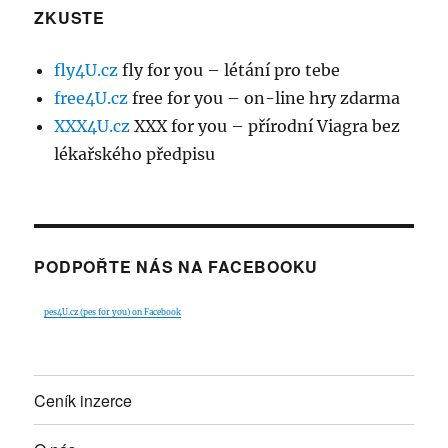
ZKUSTE
fly4U.cz
fly for you – létání pro tebe
free4U.cz
free for you – on-line hry zdarma
XXX4U.cz
XXX for you – přírodní Viagra bez
lékařského předpisu
PODPOŘTE NÁS NA FACEBOOKU
pes4U.cz (pes for you) on Facebook
Ceník inzerce