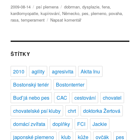
Publikováno:
Rubriky:
Štítky:
2009-08-14
psí plemena
dobrman
,
dysplazie
,
fena
,
kardiomyopatie
,
kupírování
,
Německo
,
pes
,
plemeno
,
povaha
,
pro
rasa
,
temperament
Napsat komentář
text
s
názvem
Psí
plemena
ŠTÍTKY
–
Dobrman
2010
agility
agresivita
Akita Inu
Bostonský teriér
Bostonterrier
Buď já nebo pes
CAC
cestování
chovatel
chovatelské psí kluby
chrt
doktorka Žertová
domácí zvířata
doplňky
FCI
Jackie
japonské plemeno
klub
kůže
ovčák
pes