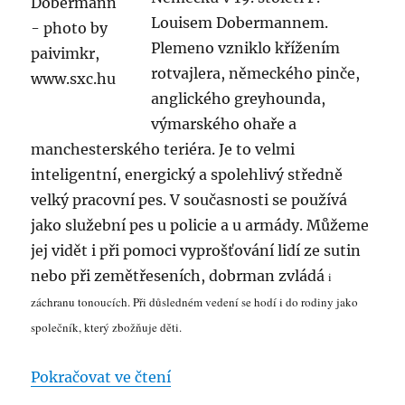
Louisem Dobermannem.
Plemeno vzniklo křížením
rotvajlera, německého pinče,
anglického greyhounda,
výmarského ohaře a
manchesterského teriéra. Je to velmi
inteligentní, energický a spolehlivý středně
velký pracovní pes. V současnosti se používá
jako služební pes u policie a u armády. Můžeme
jej vidět i při pomoci vyprošťování lidí ze sutin
nebo při zemětřeseních, dobrman zvládá
i
záchranu tonoucích. Při důsledném vedení se hodí i do rodiny jako
společník, který zbožňuje děti.
„Psí plemena – Dobrman“
Pokračovat ve čtení