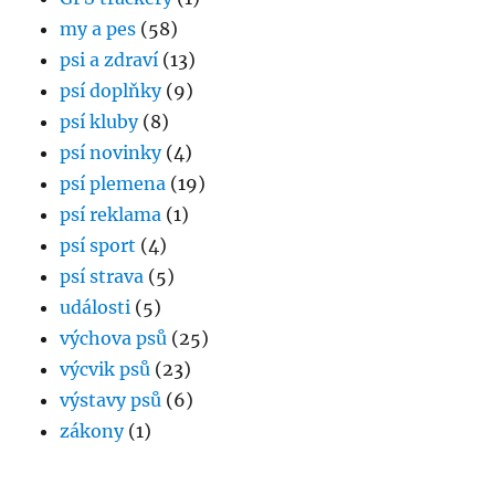
my a pes
(58)
psi a zdraví
(13)
psí doplňky
(9)
psí kluby
(8)
psí novinky
(4)
psí plemena
(19)
psí reklama
(1)
psí sport
(4)
psí strava
(5)
události
(5)
výchova psů
(25)
výcvik psů
(23)
výstavy psů
(6)
zákony
(1)