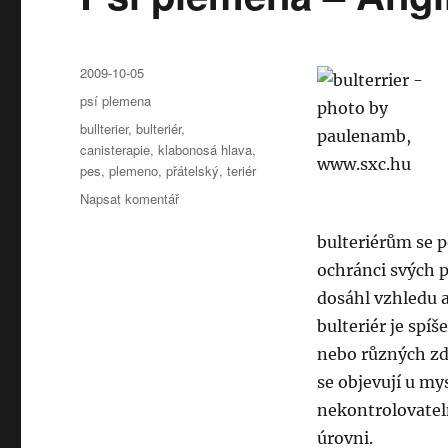
Publikováno:
2009-10-05
Rubriky:
psí plemena
Štítky:
bullterier
,
bulteriér
,
canisterapie
,
klabonosá hlava
,
pes
,
plemeno
,
přátelský
,
teriér
pro
Napsat komentář
text
s
bulteriérům se p
názvem
ochránci svých 
Psí
dosáhl vzhledu 
plemena
–
bulteriér je sp
Anglický
nebo různých zdr
bulteriér
se objevují u my
nekontrolovateln
úrovni.