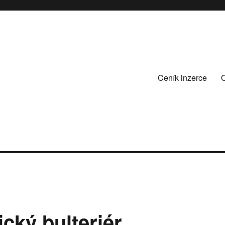
Ceník inzerce
cký bulteriér