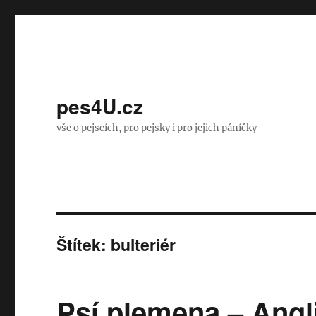
pes4U.cz
vše o pejscích, pro pejsky i pro jejich páníčky
Štítek:
bulteriér
Psí plemena – Angli