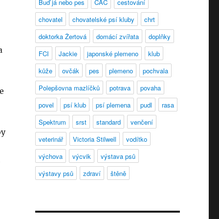
Buď já nebo pes
CAC
cestování
chovatel
chovatelské psí kluby
chrt
doktorka Žertová
domácí zvířata
doplňky
a
FCI
Jackie
japonské plemeno
klub
kůže
ovčák
pes
plemeno
pochvala
Polepšovna mazlíčků
potrava
povaha
e
povel
psí klub
psí plemena
pudl
rasa
Spektrum
srst
standard
venčení
by
veterinář
Victoria Stilwell
vodítko
výchova
výcvik
výstava psů
h
výstavy psů
zdraví
štěně