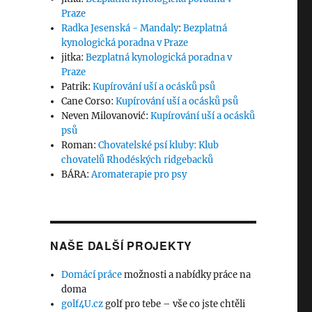
Praze
Radka Jesenská - Mandaly
:
Bezplatná
kynologická poradna v Praze
jitka
:
Bezplatná kynologická poradna v
Praze
Patrik
:
Kupírování uší a ocásků psů
Cane Corso
:
Kupírování uší a ocásků psů
Neven Milovanović
:
Kupírování uší a ocásků
psů
Roman
:
Chovatelské psí kluby: Klub
chovatelů Rhodéských ridgebacků
BÁRA
:
Aromaterapie pro psy
NAŠE DALŠÍ PROJEKTY
Domácí práce
možnosti a nabídky práce na
doma
golf4U.cz
golf pro tebe – vše co jste chtěli