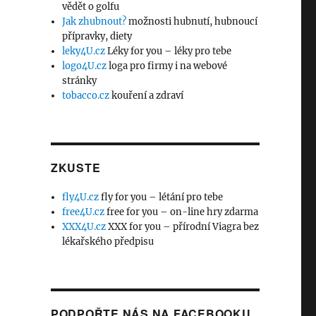
vědět o golfu
Jak zhubnout?
možnosti hubnutí, hubnoucí
přípravky, diety
leky4U.cz
Léky for you – léky pro tebe
logo4U.cz
loga pro firmy i na webové
stránky
tobacco.cz
kouření a zdraví
ZKUSTE
fly4U.cz
fly for you – létání pro tebe
free4U.cz
free for you – on-line hry zdarma
XXX4U.cz
XXX for you – přírodní Viagra bez
lékařského předpisu
PODPOŘTE NÁS NA FACEBOOKU