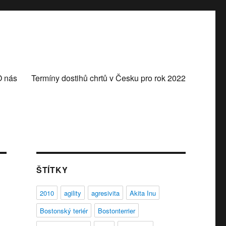
O nás
Termíny dostihů chrtů v Česku pro rok 2022
ŠTÍTKY
2010
agility
agresivita
Akita Inu
Bostonský teriér
Bostonterrier