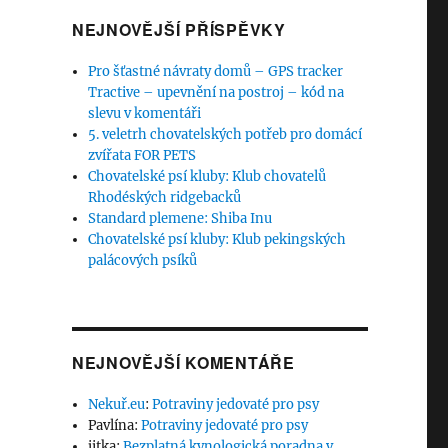
NEJNOVĚJŠÍ PŘÍSPĚVKY
Pro šťastné návraty domů – GPS tracker
Tractive – upevnění na postroj – kód na
slevu v komentáři
5. veletrh chovatelských potřeb pro domácí
zvířata FOR PETS
Chovatelské psí kluby: Klub chovatelů
Rhodéských ridgebacků
Standard plemene: Shiba Inu
Chovatelské psí kluby: Klub pekingských
palácových psíků
NEJNOVĚJŠÍ KOMENTÁŘE
Nekuř.eu
:
Potraviny jedovaté pro psy
Pavlína
:
Potraviny jedovaté pro psy
jitka
:
Bezplatná kynologická poradna v