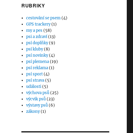
RUBRIKY
cestování se psem
(4)
GPS trackery
(1)
my a pes
(58)
psi a zdraví
(13)
psí doplňky
(9)
psí kluby
(8)
psí novinky
(4)
psí plemena
(19)
psí reklama
(1)
psí sport
(4)
psí strava
(5)
události
(5)
výchova psů
(25)
výcvik psů
(23)
výstavy psů
(6)
zákony
(1)