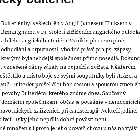
Bulteriér byl vyšlechtěn v Anglii Jamesem Hinksem v
Birminghamu v 19. století zkřížením anglického buldok
a bílého anglického teriéra. Vzniklo plemeno plné
odhodlání a urputnosti, vhodné právě pro psí zápasy,
kterými byla tehdejší společnost přímo posedlá. Dokonc
i vznešené dámy sázely na bojující a zvířata. Některým
oštěstilo a místo boje se svými souputníky byli strážci a
pánů. Bulteriér prošel dlouhou cestou a spoustou změn a
a povahy Bulteriéra, kterého známe dnes. Současný
íše domácím společníkem, občas je potkáme v nemocnicíc
avotnických zařízeních při canisterapii. Někteří jedinci
slivců. Díky jeho nepříliš dobré pověsti není
ě množen a i proto je jeho úroveň chovu u nás na vyšší