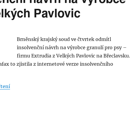
elkých Pavlovic
Brněnský krajský soud ve čtvrtek odmítl
insolvenční návrh na výrobce granulí pro psy –
firmu Extrudia z Velkých Pavlovic na Břeclavsku.
ax to zjistila z internetové verze insolvenčního
„Soud odmítl insolvenční návrh na výrobce krmiva p
čtení