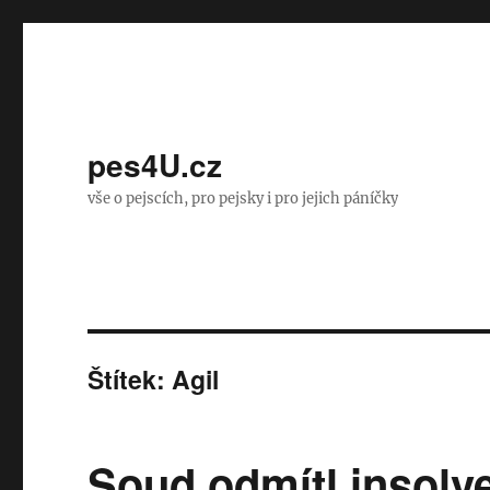
pes4U.cz
vše o pejscích, pro pejsky i pro jejich páníčky
Štítek:
Agil
Soud odmítl insolv