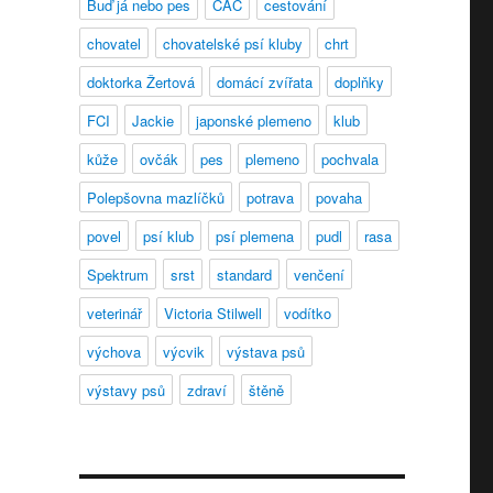
Buď já nebo pes
CAC
cestování
chovatel
chovatelské psí kluby
chrt
doktorka Žertová
domácí zvířata
doplňky
FCI
Jackie
japonské plemeno
klub
kůže
ovčák
pes
plemeno
pochvala
Polepšovna mazlíčků
potrava
povaha
povel
psí klub
psí plemena
pudl
rasa
Spektrum
srst
standard
venčení
veterinář
Victoria Stilwell
vodítko
ro psy z Velkých Pavlovic“
výchova
výcvik
výstava psů
výstavy psů
zdraví
štěně