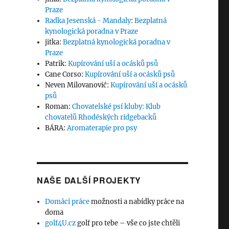
Praze
Radka Jesenská - Mandaly
:
Bezplatná
kynologická poradna v Praze
jitka
:
Bezplatná kynologická poradna v
Praze
Patrik
:
Kupírování uší a ocásků psů
Cane Corso
:
Kupírování uší a ocásků psů
Neven Milovanović
:
Kupírování uší a ocásků
psů
Roman
:
Chovatelské psí kluby: Klub
chovatelů Rhodéských ridgebacků
BÁRA
:
Aromaterapie pro psy
NAŠE DALŠÍ PROJEKTY
Domácí práce
možnosti a nabídky práce na
doma
golf4U.cz
golf pro tebe – vše co jste chtěli