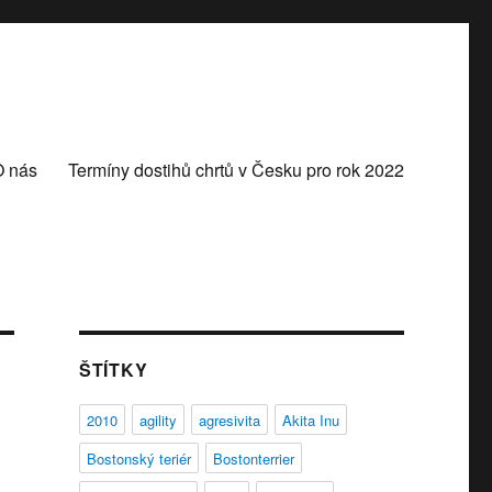
O nás
Termíny dostihů chrtů v Česku pro rok 2022
ŠTÍTKY
2010
agility
agresivita
Akita Inu
Bostonský teriér
Bostonterrier