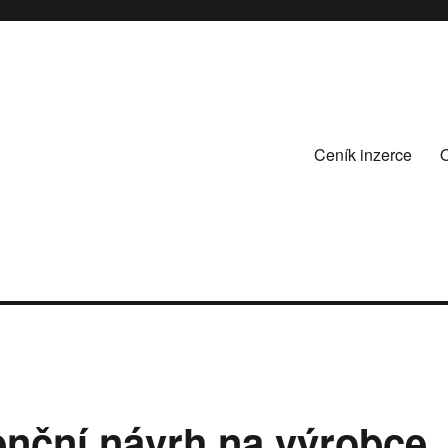
Ceník inzerce
enční návrh na výrobce