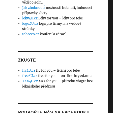
vědět o golfu
Jak zhubnout?
možnosti hubnutí, hubnoucí
přípravky, diety
leky4U.cz
Léky for you – léky pro tebe
logo4U.cz
loga pro firmy i na webové
stránky
tobacco.cz
kouření a zdraví
ZKUSTE
fly4U.cz
fly for you – létání pro tebe
free4U.cz
free for you – on-line hry zdarma
XXX4U.cz
XXX for you – přírodní Viagra bez
lékařského předpisu
PODPOŘTE NÁS NA FACEBOOKU