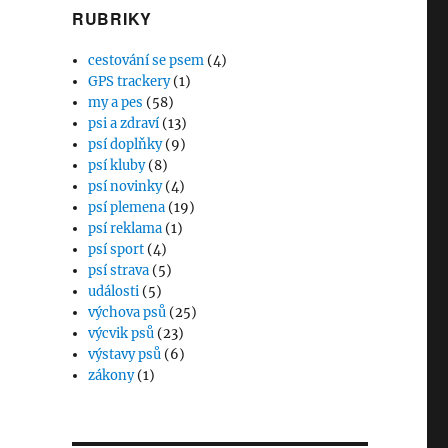
RUBRIKY
cestování se psem
(4)
GPS trackery
(1)
my a pes
(58)
psi a zdraví
(13)
psí doplňky
(9)
psí kluby
(8)
psí novinky
(4)
psí plemena
(19)
psí reklama
(1)
psí sport
(4)
psí strava
(5)
události
(5)
výchova psů
(25)
výcvik psů
(23)
výstavy psů
(6)
zákony
(1)