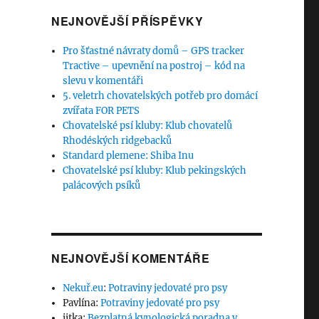
NEJNOVĚJŠÍ PŘÍSPĚVKY
Pro šťastné návraty domů – GPS tracker
Tractive – upevnění na postroj – kód na
slevu v komentáři
5. veletrh chovatelských potřeb pro domácí
zvířata FOR PETS
Chovatelské psí kluby: Klub chovatelů
Rhodéských ridgebacků
Standard plemene: Shiba Inu
Chovatelské psí kluby: Klub pekingských
palácových psíků
NEJNOVĚJŠÍ KOMENTÁŘE
Nekuř.eu
:
Potraviny jedovaté pro psy
Pavlína
:
Potraviny jedovaté pro psy
jitka
:
Bezplatná kynologická poradna v